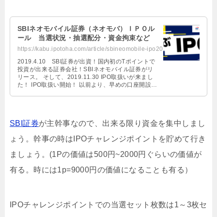
SBIネオモバイル証券（ネオモバ）ＩＰＯル
ール 当選状況・抽選配分・資金拘束など
https://kabu.ipotoha.com/article/sbineomobile-ipo20190411.html
2019.4.10 SBI証券が出資！国内初のTポイントで
投資が出来る証券会社！SBIネオモバイル証券がリ
リース。 そして、2019.11.30 IPO取扱いが来まし
た！ IPO取扱い開始！ 以前より、早めの口座開設を
オ …
SBI証券
が主幹事なので、出来る限り資金を集中しまし
ょう。幹事の時はIPOチャレンジポイントを貯めて行き
ましょう。(1Pの価値は500円~2000円ぐらいの価値が
有る。時には1p=9000円の価値になることも有る）
IPOチャレンジポイントでの当選セット枚数は1～3枚セ