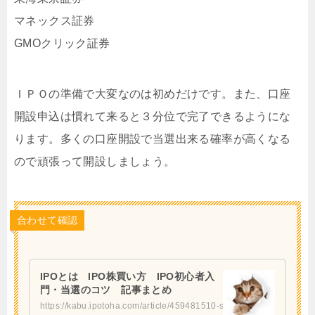
マネックス証券
GMOクリック証券
ＩＰＯの準備で大変なのは初めだけです。また、口座
開設申込は慣れて来ると３分位で完了できるようにな
ります。多くの口座開設で当選出来る確率が高くなる
ので頑張って開設しましょう。
合わせて確認
IPOとは IPO株買い方 IPO初心者入
門・当選のコツ 記事まとめ
https://kabu.ipotoha.com/article/459481510-status-publish.html