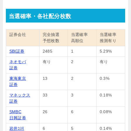
当選確率・各社配分枚数
証券会社
完全抽選
当選確率
当選確率
予想枚数
高順位
推測有り
SBI証券
2485
1
5.29%
ネオモバ
有り
2
有り
証券
東海東京
13
2
0.3%
証券
マネックス
33
3
0.18%
証券
SMBC
26
6
0.08%
日興証券
岩井ｺｽﾓ
6
5
0.14%