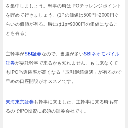
を集中しましょう。幹事の時はIPOチャレンジポイント
を貯めて行きましょう。(1Pの価値は500円~2000円ぐ
らいの価値が有る。時には1p=9000円の価値になるこ
とも有る）
主幹事が
SBI証券
なので、当選が多い
SBIネオモバイル
証券
が委託幹事で来るかも知れません。もし来なくて
もIPO当選確率が高くなる「取引継続優遇」が有るので
早めの口座開設がオススメです。
東海東京証券
も幹事に来ました。主幹事に来る時も有
るのでIPO投資に必須の証券会社です。