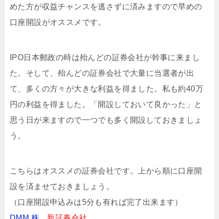
めた方が収益チャンスを逃さずに済みますので早めの
口座開設がオススメです。
IPO日本郵政の時は殆んどの証券会社が幹事に来まし
た。そして、殆んどの証券会社で大量に当選者が出
て、多くの方々が大きな利益を得ました。私も約40万
円の利益を得ました。「開設しておいて良かった」と
思う日が来ますので一つでも多く開設しておきましょ
う。
こちらはオススメの証券会社です。上から順に口座開
設を済ませておきましょう。
（口座開設申込みは5分も有れば完了出来ます）
DMM 株
新証券会社