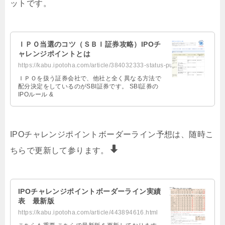
ットです。
ＩＰＯ当選のコツ（ＳＢＩ証券攻略）IPOチ
ャレンジポイントとは
https://kabu.ipotoha.com/article/384032333-status-publish.html
ＩＰＯを扱う証券会社で、他社と全く異なる方法で
配分決定をしているのがSBI証券です。 SBI証券の
IPOルール &
IPOチャレンジポイントボーダーライン予想は、随時こ
ちらで更新して参ります。
IPOチャレンジポイントボーダーライン実績
表 最新版
https://kabu.ipotoha.com/article/443894616.html