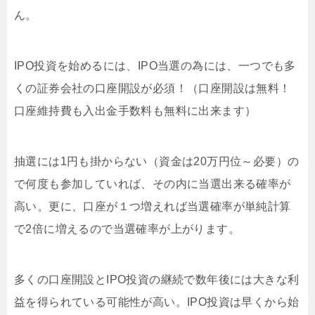
ん。
IPO投資を始めるには、IPO当選の為には、一つでも多
くの証券会社の口座開設が必須！（口座開設は無料！
口座維持費も入出金手数料も無料に出来ます）
抽選には1円も掛からない（資金は20万円位～必要）の
で何度も参加していれば、その内に当選出来る確率が
高い。更に、口座が１つ増えれば当選確率が単純計算
で2倍に増えるので当選確率が上がります。
多くの口座開設とIPO投資の継続で数年後には大きな利
益を得られている可能性が高い。IPO投資は早くから始