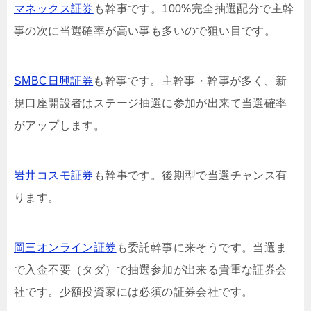
マネックス証券
も幹事です。100%完全抽選配分で主幹
事の次に当選確率が高い事も多いので狙い目です。
SMBC日興証券
も幹事です。主幹事・幹事が多く、新
規口座開設者はステージ抽選に参加が出来て当選確率
がアップします。
岩井コスモ証券
も幹事です。後期型で当選チャンス有
ります。
岡三オンライン証券
も委託幹事に来そうです。当選ま
で入金不要（タダ）で抽選参加が出来る貴重な証券会
社です。少額投資家には必須の証券会社です。