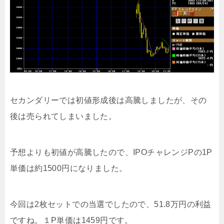
セカンダリーでは初値形成後は高騰しましたが、その
後は売られてしまいました。
予想よりも初値が高騰したので、IPOチャレンジPの1P
単価は約1500円になりました。
今回は2枚セットでの当選でしたので、51.8万円の利益
ですね。１P単価は1459円です。