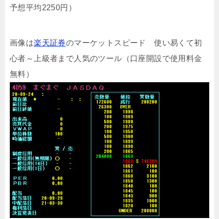
予想平均2250円）
画像は
楽天証券
のマーケットスピード 使い易くて初
心者～上級者まで人気のツール（口座開設で使用料金
無料）