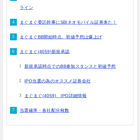
ライン
まぐまぐ委託幹事にSBIネオモバイル証券来た！
まぐまぐBB開始時点、初値予想は爆上げ
まぐまぐ(4059)新規承認
新規承認時点でのBB参加スタンスと初値予想
IPO当選の為のオススメ証券会社
まぐまぐ(4059) IPO詳細情報
当選確率・各社配分枚数