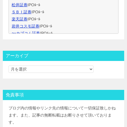
松井証券
IPOﾙｰﾙ
ＳＢＩ証券
IPOﾙｰﾙ
楽天証券
IPOﾙｰﾙ
岩井コスモ証券
IPOﾙｰﾙ
auカブコム証券
IPOﾙｰﾙ
大和証券
IPOﾙｰﾙ
大和コネクト証券
IPOﾙｰﾙ
三菱ＵＦＪ証券
IPOﾙｰﾙ
アーカイブ
みずほ証券
IPOﾙｰﾙ
ＳＭＢＣ日興証券
IPOﾙｰﾙ
野村證券(ﾈｯﾄ＆ｺｰﾙ)
IPOﾙｰﾙ
東海東京証券
IPOﾙｰﾙ
岡三証券
IPOﾙｰﾙ
免責事項
ＧＭＯクリック証券
IPOﾙｰﾙ
Jトラストグローバル証券(旧エイチ・エス証券)
IPOﾙｰﾙ
ブログ内の情報やリンク先の情報について一切保証致しかね
アイザワ証券
IPOﾙｰﾙ
ます。また、記事の無断転載はお断りさせて頂いておりま
むさし証券
IPOﾙｰﾙ
す。
マネックス証券
IPOﾙｰﾙ