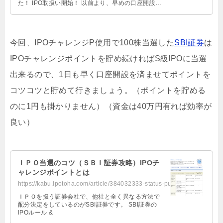
た！ IPO取扱い開始！ 以前より、早めの口座開設を
オ …
今回、IPOチャレンジP使用で100株当選した
SBI証券
は
IPOチャレンジポイントを貯め続ければS級IPOに当選
出来るので、1日も早く口座開設を済ませてポイントを
コツコツと貯めて行きましょう。（ポイントを貯める
のに1円も掛かりません）（資金は40万円有れば効率が
良い）
ＩＰＯ当選のコツ（ＳＢＩ証券攻略）IPOチ
ャレンジポイントとは
https://kabu.ipotoha.com/article/384032333-status-publish.html
ＩＰＯを扱う証券会社で、他社と全く異なる方法で
配分決定をしているのがSBI証券です。 SBI証券の
IPOルール &