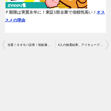
Ｐ期限は実質永年に！東証1部企業で信頼性高い！
オス
スメの理由
投
当選！ネオモバ証券！初値爆上げ予想のBranding Engineer 売り方等の注意点も
4人の抽選結果。アイキューブドシステムズ SBI証券のIPOチャレンジPはどんどん貯まる！
稿
ナ
ビ
ゲ
ー
シ
ョ
ン