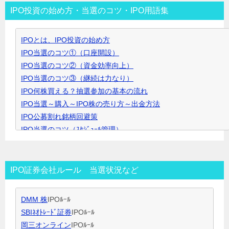
リ
IPO投資の始め方・当選のコツ・IPO用語集
ー
▼
IPOとは、IPO投資の始め方
ク
IPO当選のコツ①（口座開設）
リ
IPO当選のコツ②（資金効率向上）
ッ
IPO当選のコツ③（継続は力なり）
ク
IPO何株買える？抽選参加の基本の流れ
で
IPO当選～購入～IPO株の売り方～出金方法
開
IPO公募割れ銘柄回避策
き
IPO当選のコツ（ｽｹｼﾞｭｰﾙ管理）
ま
IPO当選のコツ（SBI証券攻略）
す
IPO当選のコツ（未成年口座開設）
IPO当選のコツ（無理なく継続）
IPO証券会社ルール 当選状況など
IPO閑散期、空白期間の過ごし方
IPO当選のコツ 資金量別攻略法
DMM 株
IPOﾙｰﾙ
ＩＰＯ用語集
SBIﾈｵﾄﾚｰﾄﾞ証券
IPOﾙｰﾙ
岡三オンライン
IPOﾙｰﾙ