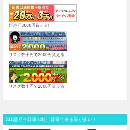
ﾀｲｱｯﾌﾟ3000円貰える!
リスク数十円で2000円貰える
リスク数十円で2000円貰える
SBI証券主幹事の時、幹事で来る事が多い！