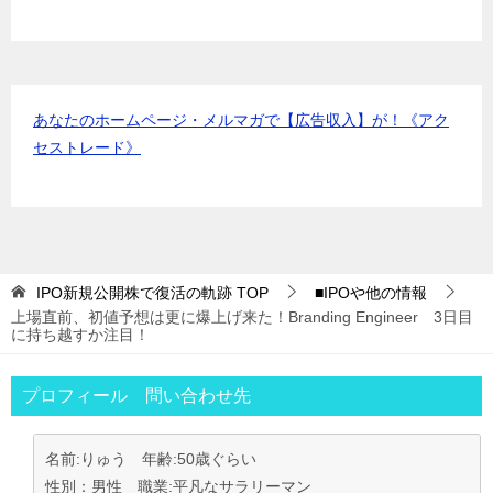
あなたのホームページ・メルマガで【広告収入】が！《アク
セストレード》
IPO新規公開株で復活の軌跡
TOP
■IPOや他の情報
上場直前、初値予想は更に爆上げ来た！Branding Engineer 3日目
に持ち越すか注目！
プロフィール 問い合わせ先
名前:りゅう 年齢:50歳ぐらい
性別：男性 職業:平凡なサラリーマン