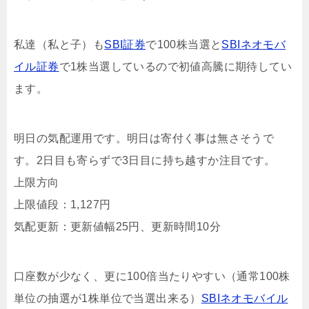
私達（私と子）も
SBI証券
で100株当選と
SBIネオモバ
イル証券
で1株当選しているので初値高騰に期待してい
ます。
明日の気配運用です。明日は寄付く事は無さそうで
す。2日目も寄らずで3日目に持ち越すか注目です。
上限方向
上限値段：1,127円
気配更新：更新値幅25円、更新時間10分
口座数が少なく、更に100倍当たりやすい（通常100株
単位の抽選が1株単位で当選出来る）
SBIネオモバイル