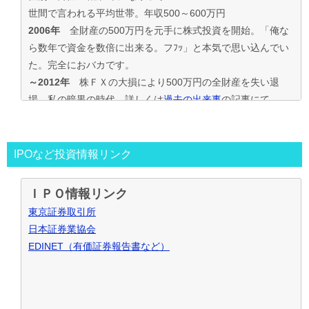
世間で言われる平均世帯。年収500～600万円
2006年
全財産の500万円を元手に株式投資を開始。「俺な
ら数年で資金を数倍に出来る。フﾌｯ」と本気で思い込んでい
た。完全におバカです。
～2012年
株ＦＸの大損により500万円の全財産を失い退
場。私の暗黒の時代。詳しくは
過去の出来事
の記事にて
2013年～
資金30万円でIPO投資を真剣に再ｽﾀｰﾄ。
この時からﾌﾞﾛｸﾞもｽﾀｰﾄ。
投資の王道は手堅くｺﾂｺﾂ長期間、実践して利益を積上げて行
IPOなど投資情報リンク
く事と気付く。
IPO投資で毎年50万円ずつ増やす目標。
ＩＰＯ情報リンク
～2016年
目標を大きく上回り500万円の大損分を取り戻す
東京証券取引所
事が出来た。
日本証券業協会
2017年～
資金も順調に増えたのでIPO投資資金を500万円
EDINET（有価証券報告書など）
で残りの資金でIPOｾｶﾝﾀﾞﾘｰ･ﾛﾎﾞｱﾄﾞﾊﾞｲｻﾞｰ･ｿｰｼｬﾙﾚﾝﾃﾞｨﾝｸﾞ･暴
落ﾘﾊﾞｳﾝﾄﾞ投資など追加し実践中
2021年～
IPO投資などを中心にして投資合計利益2,000万
円達成！