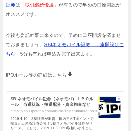
証券
は「
取引継続優遇
」が有るので早めの口座開設が
オススメです。
今後も委託幹事に来るので、早めに口座開設を済ませ
ておきましょう。
SBIネオモバイル証券 口座開設はこ
ちら
5分も有れば申込み完了出来ます。
IPOルール等の詳細はこちら
SBIネオモバイル証券（ネオモバ）ＩＰＯル
ール 当選状況・抽選配分・資金拘束など
https://kabu.ipotoha.com/article/sbineomobile-ipo20190411.html
2019.4.10 SBI証券が出資！国内初のTポイントで
投資が出来る証券会社！SBIネオモバイル証券がリ
リース。 そして、2019.11.30 IPO取扱いが来まし