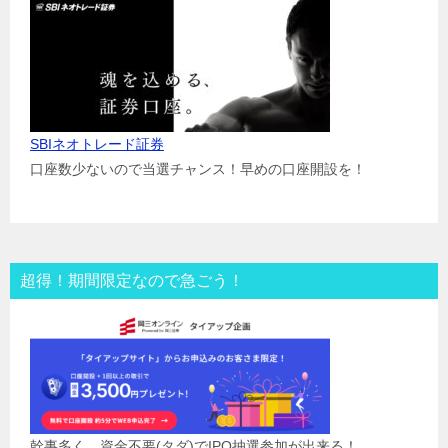
SBIネオトレード証券
口座数少ないので当選チャンス！早めの口座開設を！
超得！期間限定なので急ごう！
幹事多く、資金不要(タダ)でIPO抽選参加が出来る！