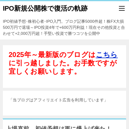
IPO新規公開株で復活の軌跡
IPO初値予想･株初心者･IPO入門。ブログ記事5000件超！株FX大損
500万円で退場～IPO投資4年で+600万円利益！現在その他投資と合
わせて+2,000万円超！手堅い投資で勝つコツを公開中
2025年～最新版のブログは
こちら
に引っ越しました。お手数ですが
宜しくお願いします。
「当ブログはアフィリエイト広告を利用しています」
上場直前、初値予想は更に爆上げ来た！