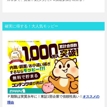
確実に得する！大人気モッピー
Ｐ期限は実質永年に！東証1部企業で信頼性高い！
オススメの
理由