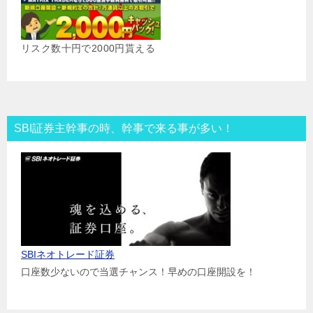
リスク数十円で2000円貰える
SBI証券主幹事の時、幹事で来る事が多い！
SBIネオトレード証券
口座数少ないので当選チャンス！早めの口座開設を！