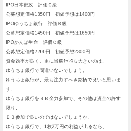
IPO日本郵政 評価Ｃ級
公募想定価格1350円 初値予想は1400円
IPOゆうちょ銀行 評価Ｂ級
公募想定価格1450円 初値予想は1650円
IPOかんぽ生命 評価Ｃ級
公募想定価格2200円 初値予想2300円
資金効率が良く、更に当選ﾁｬﾝｽも大きいのは、
ゆうちょ銀行で間違いないでしょう。
ゆうちょ銀行が、最も注力すべき銘柄で良いと思いま
す。
ゆうちょ銀行をＢＢ全力参加で、その他は資金の許す
限り、
ＢＢ参加で良いのではないでしょうか。
ゆうちょ銀行で、1枚2万円の利益が出るなら、