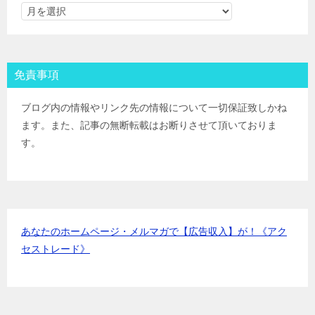
ＳＭＢＣ日興証券
IPOﾙｰﾙ
野村證券(ﾈｯﾄ＆ｺｰﾙ)
IPOﾙｰﾙ
東海東京証券
IPOﾙｰﾙ
岡三証券
IPOﾙｰﾙ
免責事項
ＧＭＯクリック証券
IPOﾙｰﾙ
Jトラストグローバル証券(旧エイチ・エス証券)
IPOﾙｰﾙ
ブログ内の情報やリンク先の情報について一切保証致しかね
アイザワ証券
IPOﾙｰﾙ
ます。また、記事の無断転載はお断りさせて頂いておりま
むさし証券
IPOﾙｰﾙ
す。
マネックス証券
IPOﾙｰﾙ
あなたのホームページ・メルマガで【広告収入】が！《アク
セストレード》