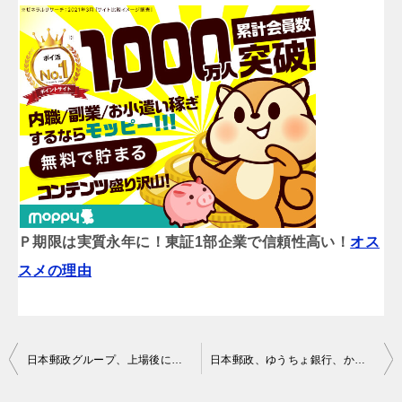
Ｐ期限は実質永年に！東証1部企業で信頼性高い！
オス
スメの理由
投
日本郵政グループ、上場後に未来はあるのだろうか？ ZUU online 記事
日本郵政、ゆうちょ銀行、かんぽ生命 盛り上がるのは、これからです。
稿