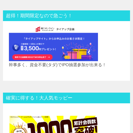
超得！期間限定なので急ごう！
幹事多く、資金不要(タダ)でIPO抽選参加が出来る！
確実に得する！大人気モッピー