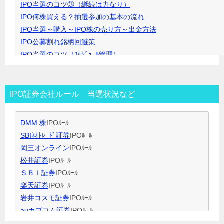
IPO当選のコツ③（継続は力なり）
ク
IPO何株買える？抽選参加の基本の流れ
で
IPO当選～購入～IPO株の売り方～出金方法
開
IPO公募割れ銘柄回避策
き
IPO当選のコツ（ｽｹｼﾞｭｰﾙ管理）
ま
IPO当選のコツ（SBI証券攻略）
す
IPO当選のコツ（未成年口座開設）
IPO当選のコツ（無理なく継続）
IPO証券会社ルール 当選状況など
IPO閑散期、空白期間の過ごし方
IPO当選のコツ 資金量別攻略法
DMM 株
IPOﾙｰﾙ
ＩＰＯ用語集
SBIﾈｵﾄﾚｰﾄﾞ証券
IPOﾙｰﾙ
岡三オンライン
IPOﾙｰﾙ
松井証券
IPOﾙｰﾙ
ＳＢＩ証券
IPOﾙｰﾙ
楽天証券
IPOﾙｰﾙ
岩井コスモ証券
IPOﾙｰﾙ
auカブコム証券
IPOﾙｰﾙ
大和証券
IPOﾙｰﾙ