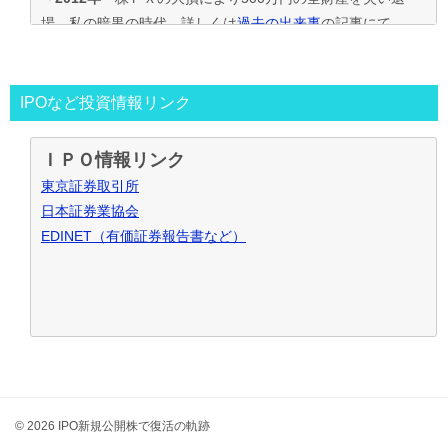
場。私の暗黒の時代。詳しくは
過去の出来事
の記事にて
2013年～
資金30万円でIPO投資を真剣に再ｽﾀｰﾄ。
この時からﾌﾞﾛｸﾞもｽﾀｰﾄ。
投資の王道は手堅くｺﾂｺﾂ長期間、実践して利益を積上げて行
IPOなど投資情報リンク
く事と気付く。
IPO投資で毎年50万円ずつ増やす目標。
ＩＰＯ情報リンク
～2016年
目標を大きく上回り500万円の大損分を取り戻す
東京証券取引所
事が出来た。
日本証券業協会
2017年～
資金も順調に増えたのでIPO投資資金を500万円
EDINET（有価証券報告書など）
で残りの資金でIPOｾｶﾝﾀﾞﾘｰ･ﾛﾎﾞｱﾄﾞﾊﾞｲｻﾞｰ･ｿｰｼｬﾙﾚﾝﾃﾞｨﾝｸﾞ･暴
落ﾘﾊﾞｳﾝﾄﾞ投資など追加し実践中
2021年～
IPO投資などを中心にして投資合計利益2,000万
円達成！
お問合せ･ご質問など御座いましたら、こちらからお願い致し
ます
© 2026 IPO新規公開株で復活の軌跡