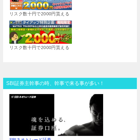
リスク数十円で2000円貰える
リスク数十円で2000円貰える
SBI証券主幹事の時、幹事で来る事が多い！
SBIネオトレード証券