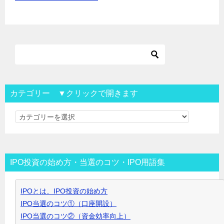
カテゴリー ▼クリックで開きます
カ
テ
ゴ
リ
IPO投資の始め方・当選のコツ・IPO用語集
ー
▼
IPOとは、IPO投資の始め方
ク
IPO当選のコツ①（口座開設）
リ
IPO当選のコツ②（資金効率向上）
ッ