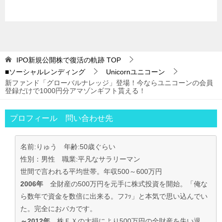
IPO新規公開株で復活の軌跡
TOP
■ソーシャルレンディング
Unicornユニコーン
新ファンド「グローバルナレッジ」登場！今ならユニコーンの会員
登録だけで1000円分アマゾンギフト貰える！
プロフィール 問い合わせ先
名前:りゅう 年齢:50歳ぐらい
性別：男性 職業:平凡なサラリーマン
世間で言われる平均世帯。年収500～600万円
2006年
全財産の500万円を元手に株式投資を開始。「俺な
ら数年で資金を数倍に出来る。フﾌｯ」と本気で思い込んでい
た。完全におバカです。
～2012年
株ＦＸの大損により500万円の全財産を失い退