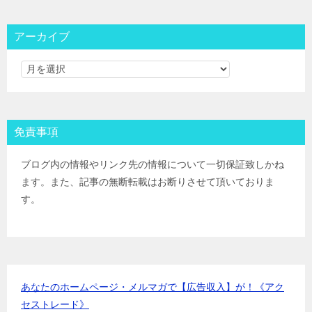
大和コネクト証券
IPOﾙｰﾙ
三菱ＵＦＪ証券
IPOﾙｰﾙ
アーカイブ
みずほ証券
IPOﾙｰﾙ
ＳＭＢＣ日興証券
IPOﾙｰﾙ
野村證券(ﾈｯﾄ＆ｺｰﾙ)
IPOﾙｰﾙ
東海東京証券
IPOﾙｰﾙ
岡三証券
IPOﾙｰﾙ
免責事項
ＧＭＯクリック証券
IPOﾙｰﾙ
Jトラストグローバル証券(旧エイチ・エス証券)
IPOﾙｰﾙ
ブログ内の情報やリンク先の情報について一切保証致しかね
アイザワ証券
IPOﾙｰﾙ
ます。また、記事の無断転載はお断りさせて頂いておりま
むさし証券
IPOﾙｰﾙ
す。
マネックス証券
IPOﾙｰﾙ
あなたのホームページ・メルマガで【広告収入】が！《アク
セストレード》