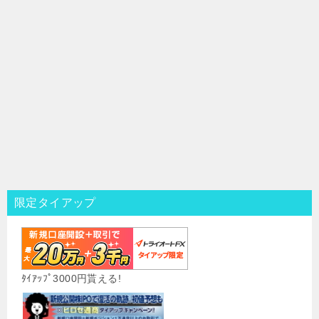
限定タイアップ
ﾀｲｱｯﾌﾟ3000円貰える!