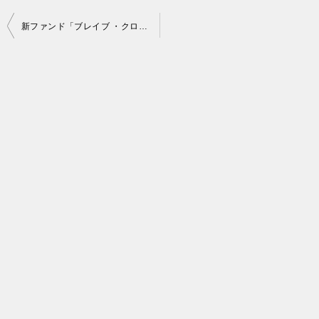
投
新ファンド「ブレイブ ・クロス・テック」登場！今ならユニコーンの会員登録だけで1000円分アマゾンギフト貰える！
稿
ナ
ビ
ゲ
ー
シ
ョ
ン