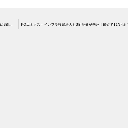
PO日本航空に続いて伊藤忠アドバンスとタカラレーベンのPOにSBI証券が来た！IPOチャレンジP獲得作戦！