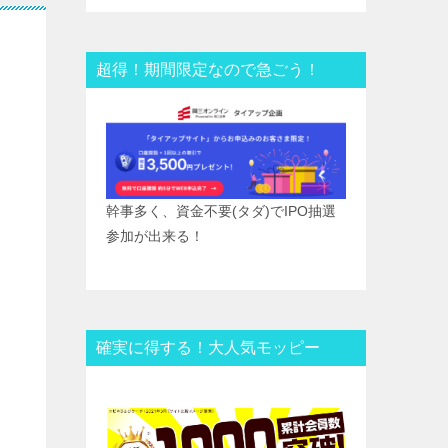
ポ
超得！期間限定なので急ごう！
幹事多く、資金不要(タダ)でIPO抽選
参加が出来る！
確実に得する！大人気モッピー