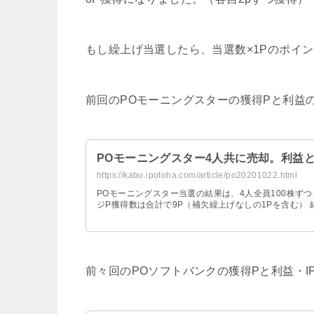
もし繰上げ当選したら、当選数×1Pのポイ
前回のPOモーニングスターの獲得Pと利益
POモーニングスター4人共に売却。利益
https://kabu.ipotoha.com/article/po20201022.html
POモーニングスター当選の結果は、4人全員100株ずつ当
ジP獲得数は合計で9P（補欠繰上げなしの1Pを含む）
前々回のPOソフトバンクの獲得Pと利益・