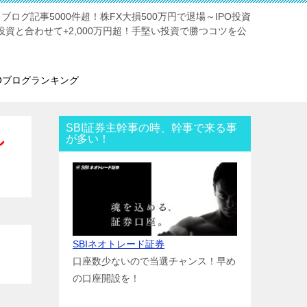
。ブログ記事5000件超！株FX大損500万円で退場～IPO投資
投資と合わせて+2,000万円超！手堅い投資で勝つコツを公
POブログランキング
SBI証券主幹事の時、幹事で来る事
し
が多い！
SBIネオトレード証券
口座数少ないので当選チャンス！早め
の口座開設を！