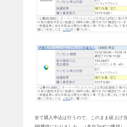
全て購入申込は行うので、このまま繰上げ当
8P獲得になりました。（各自2pずつ獲得）