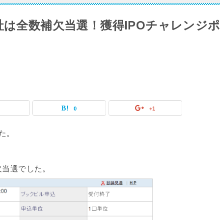
社は全数補欠当選！獲得IPOチャレンジ
0
0
+1
た。
欠当選でした。