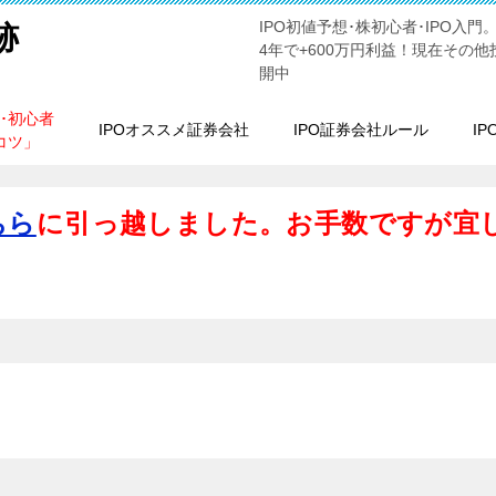
IPO初値予想･株初心者･IPO入門
跡
4年で+600万円利益！現在その他
開中
方･初心者
IPOオススメ証券会社
IPO証券会社ルール
I
コツ」
ちら
に引っ越しました。お手数ですが宜