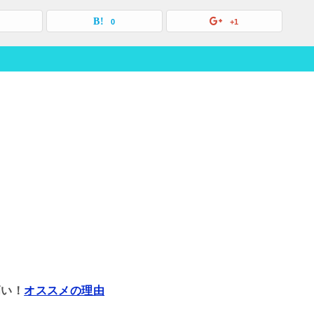
0
+1
高い！
オススメの理由