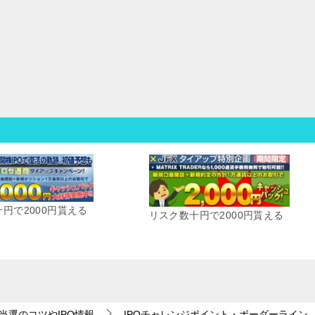
円で2000円貰える
リスク数十円で2000円貰える
O当選のコツやIPO情報
IPOチャレンジポイント・ボーダーライン