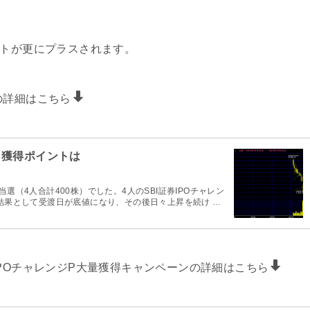
ントが更にプラスされます。
の詳細はこちら
と獲得ポイントは
選（4人合計400株）でした。4人のSBI証券IPOチャレン
 結果として受渡日が底値になり、その後日々上昇を続け …
IPOチャレンジP大量獲得キャンペーンの詳細はこちら