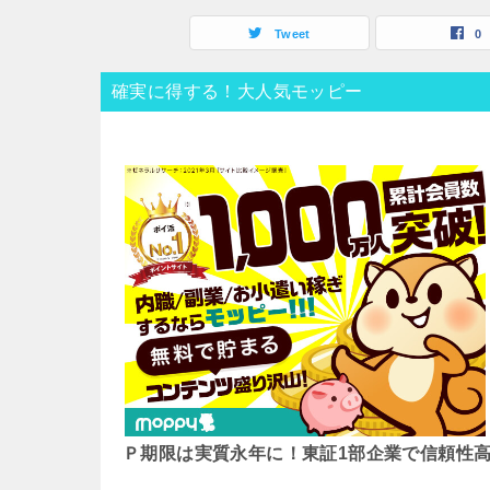
Tweet
0
確実に得する！大人気モッピー
Ｐ期限は実質永年に！東証1部企業で信頼性