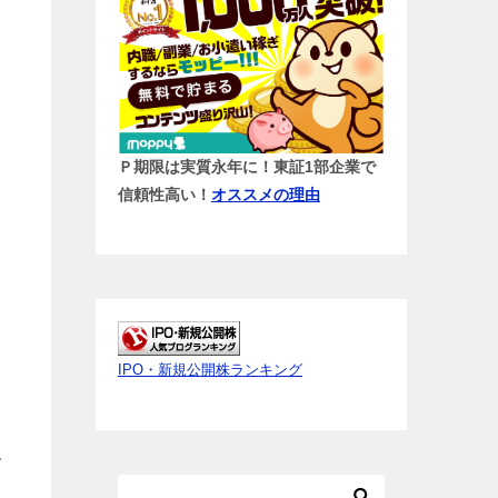
Ｐ期限は実質永年に！東証1部企業で
信頼性高い！
オススメの理由
IPO・新規公開株ランキング
で