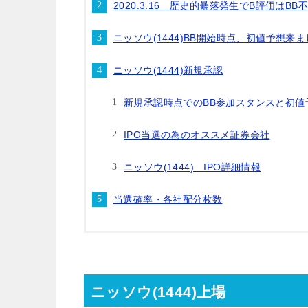
2020.3.16 歴史的暴落発生でB評価はB
ニッソウ(1444)BB開始時点、初値予想来
ニッソウ(1444)新規承認
新規承認時点でのBB参加スタンスと初値
IPO当選の為のオススメ証券会社
ニッソウ(1444) IPO詳細情報
当選確率・各社配分枚数
ニッソウ(1444)上場