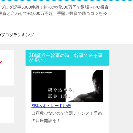
。ブログ記事5000件超！株FX大損500万円で退場～IPO投資
投資と合わせて+2,000万円超！手堅い投資で勝つコツを公
POブログランキング
SBI証券主幹事の時、幹事で来る事
し
が多い！
SBIネオトレード証券
口座数少ないので当選チャンス！早め
の口座開設を！