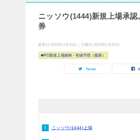
ニッソウ(1444)新規上場
券
更新日:
2020年3月30日
公開日:
2020年2月25日
■IPO新規上場銘柄・初値予想（最新）
Tweet
ニッソウ(1444)上場