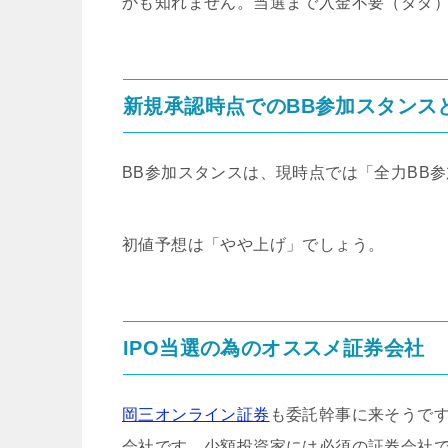
かも知れません。当選まで入金不要（タダ
新規承認時点でのBB参加スタンス
BB参加スタンスは、現時点では「全力BB
初値予想は「やや上げ」でしょう。
IPO当選の為のオススメ証券会社
岡三オンライン証券
も委託幹事に来そうで
会社です。少額投資家には必須の証券会社