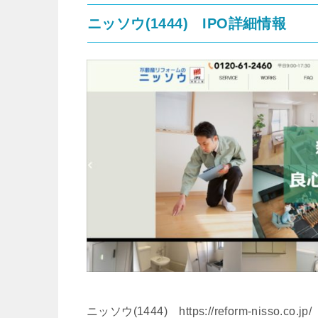
ニッソウ(1444) IPO詳細情報
ニッソウ(1444) https://reform-nisso.co.jp/