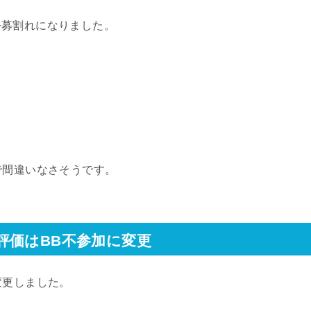
公募割れになりました。
で間違いなさそうです。
でB評価はBB不参加に変更
変更しました。