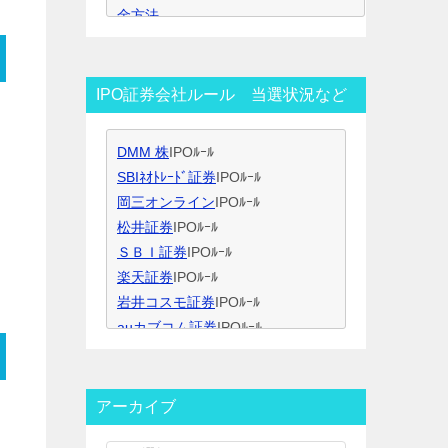
金方法
す
IPO公募割れ銘柄回避策
IPO当選のコツ（ｽｹｼﾞｭｰﾙ管理）
IPO当選のコツ（SBI証券攻略）
IPO証券会社ルール 当選状況など
IPO当選のコツ（未成年口座開設）
IPO当選のコツ（無理なく継続）
DMM 株
IPOﾙｰﾙ
IPO閑散期、空白期間の過ごし方
SBIﾈｵﾄﾚｰﾄﾞ証券
IPOﾙｰﾙ
IPO当選のコツ 資金量別攻略法
岡三オンライン
IPOﾙｰﾙ
ＩＰＯ用語集
松井証券
IPOﾙｰﾙ
ＳＢＩ証券
IPOﾙｰﾙ
楽天証券
IPOﾙｰﾙ
岩井コスモ証券
IPOﾙｰﾙ
auカブコム証券
IPOﾙｰﾙ
大和証券
IPOﾙｰﾙ
大和コネクト証券
IPOﾙｰﾙ
三菱ＵＦＪ証券
IPOﾙｰﾙ
アーカイブ
みずほ証券
IPOﾙｰﾙ