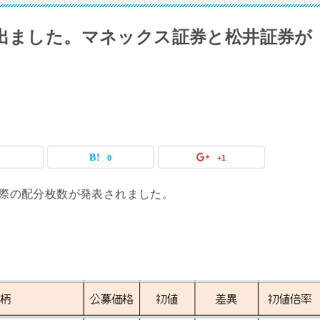
が出ました。マネックス証券と松井証券が
0
0
+1
の実際の配分枚数が発表されました。