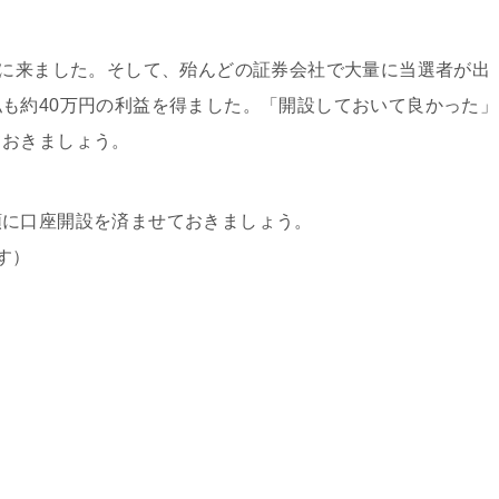
事に来ました。そして、殆んどの証券会社で大量に当選者が出
も約40万円の利益を得ました。「開設しておいて良かった」
ておきましょう。
順に口座開設を済ませておきましょう。
す）