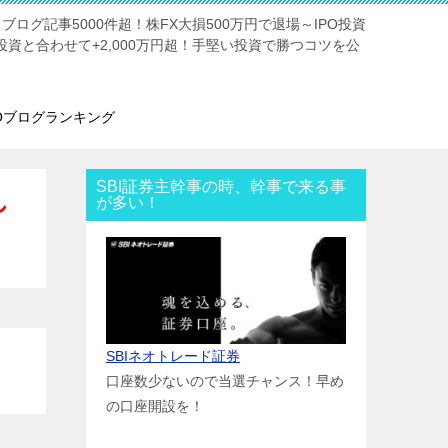
。ブログ記事5000件超！株FX大損500万円で退場～IPO投資
投資と合わせて+2,000万円超！手堅い投資で勝つコツを公
POブログランキング
SBI証券主幹事の時、幹事で来る事
し
が多い！
SBIネオトレード証券
口座数少ないので当選チャンス！早め
の口座開設を！