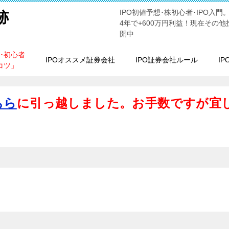
IPO初値予想･株初心者･IPO入門
跡
4年で+600万円利益！現在その他
開中
方･初心者
IPOオススメ証券会社
IPO証券会社ルール
I
コツ」
ちら
に引っ越しました。お手数ですが宜