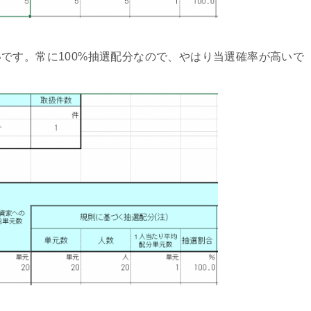
です。常に100%抽選配分なので、やはり当選確率が高いで