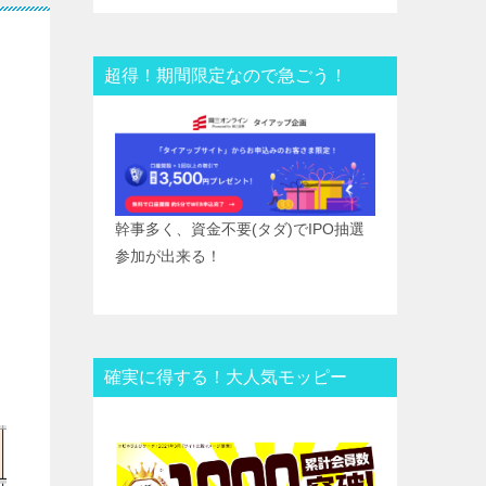
超得！期間限定なので急ごう！
幹事多く、資金不要(タダ)でIPO抽選
参加が出来る！
確実に得する！大人気モッピー