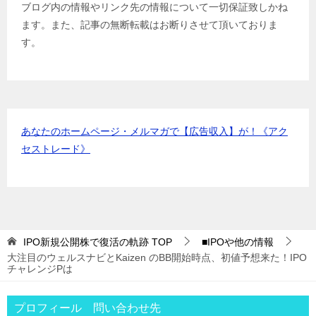
ブログ内の情報やリンク先の情報について一切保証致しかね
アイザワ証券
IPOﾙｰﾙ
ます。また、記事の無断転載はお断りさせて頂いておりま
むさし証券
IPOﾙｰﾙ
す。
マネックス証券
IPOﾙｰﾙ
あなたのホームページ・メルマガで【広告収入】が！《アク
セストレード》
IPO新規公開株で復活の軌跡
TOP
■IPOや他の情報
大注目のウェルスナビとKaizen のBB開始時点、初値予想来た！IPO
チャレンジPは
プロフィール 問い合わせ先