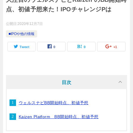
点、初値予想来た！IPOチャレンジPは
公開日:
2020年12月7日
■IPOや他の情報
Tweet
0
0
+1
目次
ウェルスナビBB開始時点、初値予想
Kaizen Platform BB開始時点、初値予想