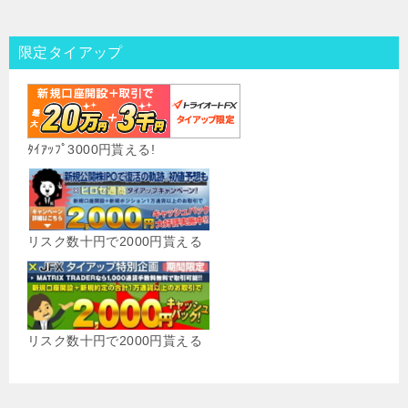
限定タイアップ
ﾀｲｱｯﾌﾟ3000円貰える!
リスク数十円で2000円貰える
リスク数十円で2000円貰える