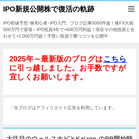
IPO新規公開株で復活の軌跡
IPO初値予想･株初心者･IPO入門。ブログ記事5000件超！株FX大損
500万円で退場～IPO投資4年で+600万円利益！現在その他投資と合
わせて+2,000万円超！手堅い投資で勝つコツを公開中
2025年～最新版のブログは
こちら
に引っ越しました。お手数ですが
宜しくお願いします。
「当ブログはアフィリエイト広告を利用しています」
大注目のウェルスナビとKaizen のBB開始時