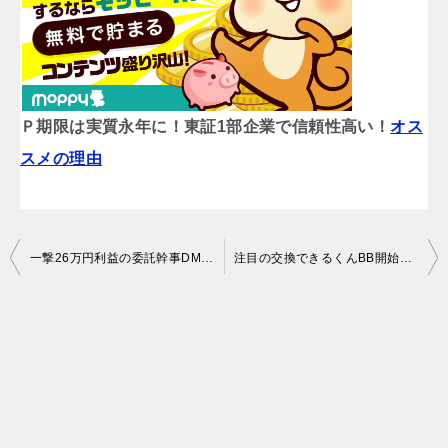
Ｐ期限は実質永年に！東証1部企業で信頼性高い！
オス
スメの理由
投
一撃26万円利益の委託幹事DMM.COM証券。IPO抽選参加も手間無し！資金不要でボタン2回押すだけ！更に毎月4400円の｢株式新聞｣が無料！
注目の交換できるくんBB開始時点、初値予想来た！SBIネオモバイル証券も委託幹事決定！
稿
ナ
ビ
ゲ
ー
シ