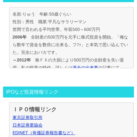
名前:りゅう 年齢:50歳ぐらい
性別：男性 職業:平凡なサラリーマン
世間で言われる平均世帯。年収500～600万円
2006年
全財産の500万円を元手に株式投資を開始。「俺な
ら数年で資金を数倍に出来る。フﾌｯ」と本気で思い込んでい
た。完全におバカです。
～2012年
株ＦＸの大損により500万円の全財産を失い退
場。私の暗黒の時代。詳しくは
過去の出来事
の記事にて
2013年～
資金30万円でIPO投資を真剣に再ｽﾀｰﾄ。
この時からﾌﾞﾛｸﾞもｽﾀｰﾄ。
投資の王道は手堅くｺﾂｺﾂ長期間、実践して利益を積上げて行
IPOなど投資情報リンク
く事と気付く。
IPO投資で毎年50万円ずつ増やす目標。
ＩＰＯ情報リンク
～2016年
目標を大きく上回り500万円の大損分を取り戻す
東京証券取引所
事が出来た。
日本証券業協会
2017年～
資金も順調に増えたのでIPO投資資金を500万円
EDINET（有価証券報告書など）
で残りの資金でIPOｾｶﾝﾀﾞﾘｰ･ﾛﾎﾞｱﾄﾞﾊﾞｲｻﾞｰ･ｿｰｼｬﾙﾚﾝﾃﾞｨﾝｸﾞ･暴