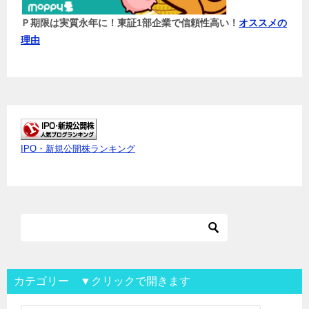
Ｐ期限は実質永年に！東証1部企業で信頼性高い！
オススメの
理由
IPO・新規公開株ランキング
カテゴリー ▼クリックで開きます