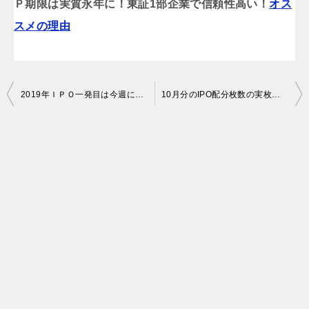
Ｐ期限は実質永年に！東証1部企業で信頼性高い！
オス
スメの理由
投
2019年ＩＰＯ一発目は今週に新規承認か。そこから怒濤のIPOラッシュ開始か。昨年と比較してみた。
10月分のIPO配分枚数の実枚数判明！当選確率が判る注目すべき点はこれだ！
稿
ナ
ビ
ゲ
ー
シ
ョ
ン