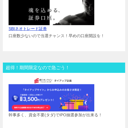
SBIネオトレード証券
口座数少ないので当選チャンス！早めの口座開設を！
超得！期間限定なので急ごう！
幹事多く、資金不要(タダ)でIPO抽選参加が出来る！