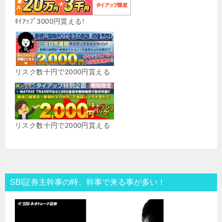
ﾀｲｱｯﾌﾟ3000円貰える!
リスク数十円で2000円貰える
リスク数十円で2000円貰える
SBI証券主幹事の時、幹事で来る事が多い！