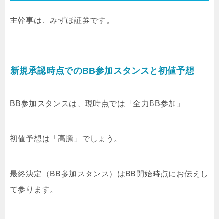
主幹事は、みずほ証券です。
新規承認時点でのBB参加スタンスと初値予想
BB参加スタンスは、現時点では「全力BB参加」
初値予想は「高騰」でしょう。
最終決定（BB参加スタンス）はBB開始時点にお伝えし
て参ります。