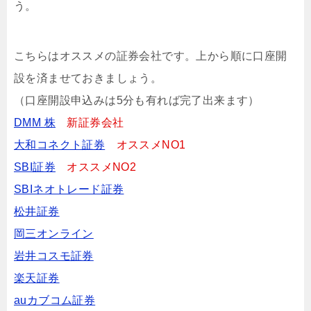
う。
こちらはオススメの証券会社です。上から順に口座開
設を済ませておきましょう。
（口座開設申込みは5分も有れば完了出来ます）
DMM 株
新証券会社
大和コネクト証券
オススメNO1
SBI証券
オススメNO2
SBIネオトレード証券
松井証券
岡三オンライン
岩井コスモ証券
楽天証券
auカブコム証券