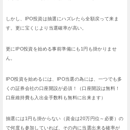
しかし、IPO投資は抽選にハズレたら全額戻って来ま
す。更に宝くじより当選確率が高い。
更にIPO投資を始める事前準備にも1円も掛かりませ
ん。
IPO投資を始めるには、IPO当選の為には、一つでも多
くの証券会社の口座開設が必須！（口座開設は無料！
口座維持費も入出金手数料も無料に出来ます）
抽選には1円も掛からない（資金は20万円位～必要）の
で何度も参加していれば、その内に当選出来る確率が