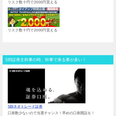
リスク数十円で2000円貰える
リスク数十円で2000円貰える
SBI証券主幹事の時、幹事で来る事が多い！
SBIネオトレード証券
口座数少ないので当選チャンス！早めの口座開設を！