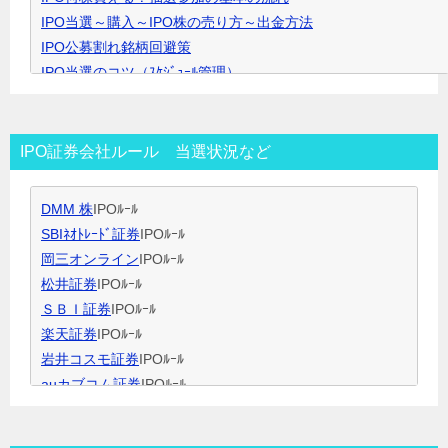
IPO当選～購入～IPO株の売り方～出金方法
開
IPO公募割れ銘柄回避策
き
IPO当選のコツ（ｽｹｼﾞｭｰﾙ管理）
ま
IPO当選のコツ（SBI証券攻略）
す
IPO当選のコツ（未成年口座開設）
IPO当選のコツ（無理なく継続）
IPO証券会社ルール 当選状況など
IPO閑散期、空白期間の過ごし方
IPO当選のコツ 資金量別攻略法
DMM 株
IPOﾙｰﾙ
ＩＰＯ用語集
SBIﾈｵﾄﾚｰﾄﾞ証券
IPOﾙｰﾙ
岡三オンライン
IPOﾙｰﾙ
松井証券
IPOﾙｰﾙ
ＳＢＩ証券
IPOﾙｰﾙ
楽天証券
IPOﾙｰﾙ
岩井コスモ証券
IPOﾙｰﾙ
auカブコム証券
IPOﾙｰﾙ
大和証券
IPOﾙｰﾙ
大和コネクト証券
IPOﾙｰﾙ