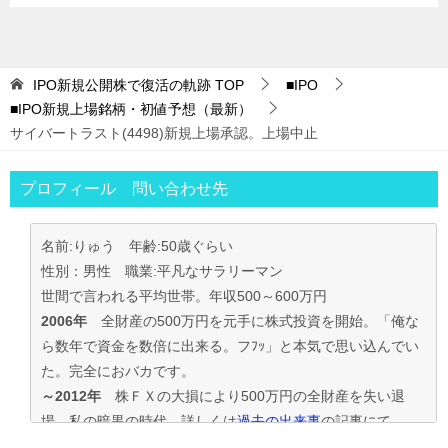
IPO新規公開株で復活の軌跡
TOP
■IPO
■IPO新規上場銘柄・初値予想（最新）
サイバートラスト(4498)新規上場承認。上場中止
プロフィール 問い合わせ先
名前:りゅう 年齢:50歳ぐらい
性別：男性 職業:平凡なサラリーマン
世間で言われる平均世帯。年収500～600万円
2006年
全財産の500万円を元手に株式投資を開始。「俺な
ら数年で資金を数倍に出来る。フﾌｯ」と本気で思い込んでい
た。完全におバカです。
～2012年
株ＦＸの大損により500万円の全財産を失い退
場。私の暗黒の時代。詳しくは
過去の出来事
の記事にて
2013年～
資金30万円でIPO投資を真剣に再ｽﾀｰﾄ。