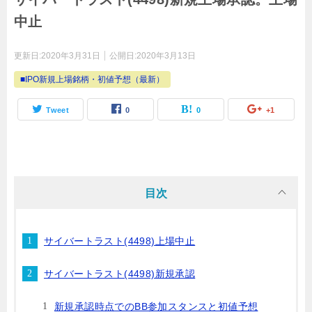
中止
更新日:
2020年3月31日
公開日:
2020年3月13日
■IPO新規上場銘柄・初値予想（最新）
Tweet
0
0
+1
目次
サイバートラスト(4498)上場中止
サイバートラスト(4498)新規承認
新規承認時点でのBB参加スタンスと初値予想