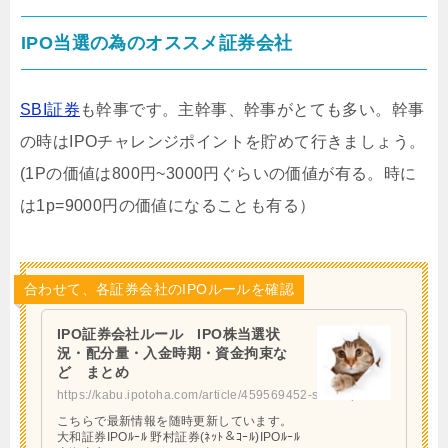
IPO当選の為のオススメ証券会社
SBI証券
も幹事です。主幹事、幹事がとても多い。幹事
の時はIPOチャレンジポイントを貯めて行きましょう。
(1Pの価値は800円~3000円ぐらいの価値が有る。時に
は1p=9000円の価値になることも有る）
合わせて、各証券会社のIPOルールを確認
IPO証券会社ルール IPO株当選状
況・配分量・入金時期・資金拘束な
ど まとめ
https://kabu.ipotoha.com/article/459569452-status-publish.html
こちらで最新情報を随時更新しています。
大和証券IPOﾙｰﾙ 野村証券(ﾈｯﾄ＆ｺｰﾙ)IPOﾙｰﾙ