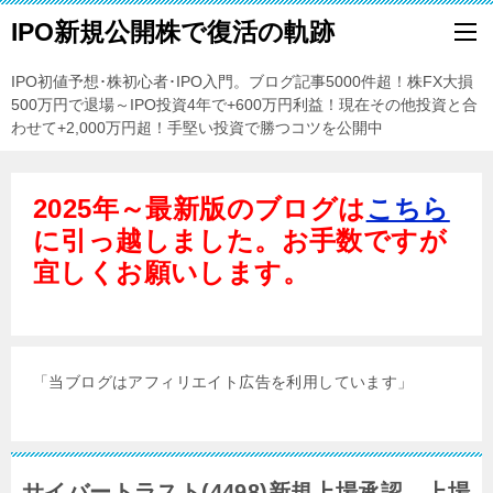
IPO新規公開株で復活の軌跡
IPO初値予想･株初心者･IPO入門。ブログ記事5000件超！株FX大損
500万円で退場～IPO投資4年で+600万円利益！現在その他投資と合
わせて+2,000万円超！手堅い投資で勝つコツを公開中
2025年～最新版のブログは
こちら
に引っ越しました。お手数ですが
宜しくお願いします。
「当ブログはアフィリエイト広告を利用しています」
サイバートラスト(4498)新規上場承認。上場