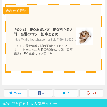
合わせて確認
IPOとは IPO株買い方 IPO初心者入
門・当選のコツ 記事まとめ
https://kabu.ipotoha.com/article/459481510-status-publish.html
こちらで最新情報を随時更新中 ＩＰＯと
は、ＩＰＯの始め方 IPO当選のコツ①（口座
開設） IPO当選のコツ②（ &
Tweet
0
0
+1
確実に得する！大人気モッピー