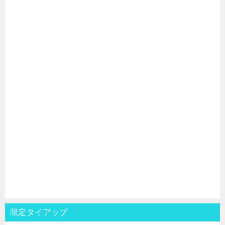
限定タイアップ