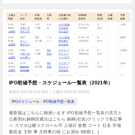
IPO初値予想・スケジュール一覧表（2021年）
更新日:
2021年12月29日
公開日:
2021年2月20日
IPOスケジュール・IPO初値予想一覧表
最新版はこちらに御座います IPO初値予想一覧表の見方と
公募割れ銘柄回避法はこちら 銘柄(社名)クリックで各記事
へ スマホは横スクロール可 上場日 枚数 コード 社名 市場
吸収金 主幹 事 主幹事の他 にお奨め BB期 […]