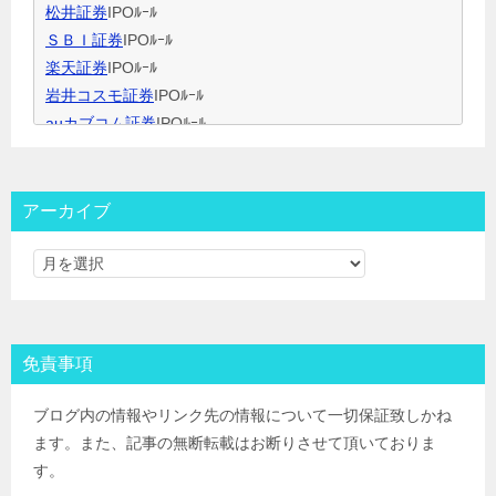
松井証券
IPOﾙｰﾙ
ＳＢＩ証券
IPOﾙｰﾙ
楽天証券
IPOﾙｰﾙ
岩井コスモ証券
IPOﾙｰﾙ
auカブコム証券
IPOﾙｰﾙ
大和証券
IPOﾙｰﾙ
大和コネクト証券
IPOﾙｰﾙ
三菱ＵＦＪ証券
IPOﾙｰﾙ
アーカイブ
みずほ証券
IPOﾙｰﾙ
ＳＭＢＣ日興証券
IPOﾙｰﾙ
野村證券(ﾈｯﾄ＆ｺｰﾙ)
IPOﾙｰﾙ
東海東京証券
IPOﾙｰﾙ
岡三証券
IPOﾙｰﾙ
免責事項
ＧＭＯクリック証券
IPOﾙｰﾙ
Jトラストグローバル証券(旧エイチ・エス証券)
IPOﾙｰﾙ
ブログ内の情報やリンク先の情報について一切保証致しかね
アイザワ証券
IPOﾙｰﾙ
ます。また、記事の無断転載はお断りさせて頂いておりま
むさし証券
IPOﾙｰﾙ
す。
マネックス証券
IPOﾙｰﾙ