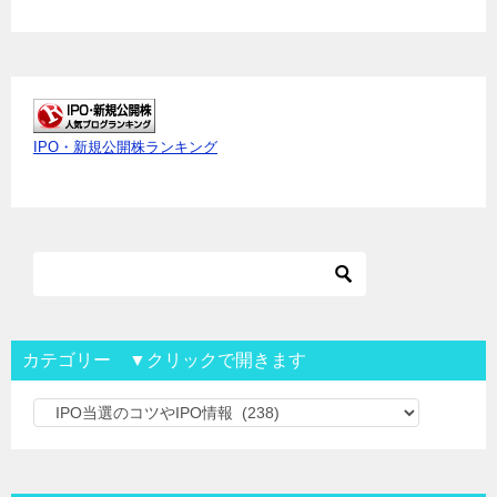
IPO・新規公開株ランキング
カテゴリー ▼クリックで開きます
カ
テ
ゴ
リ