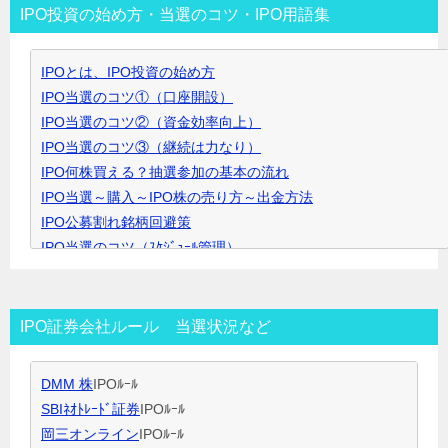
IPO投資の始め方・当選のコツ・IPO用語集
ー
▼
IPOとは、IPO投資の始め方
ク
IPO当選のコツ①（口座開設）
リ
IPO当選のコツ②（資金効率向上）
ッ
IPO当選のコツ③（継続は力なり）
ク
IPO何株買える？抽選参加の基本の流れ
で
IPO当選～購入～IPO株の売り方～出金方法
開
IPO公募割れ銘柄回避策
き
IPO当選のコツ（ｽｹｼﾞｭｰﾙ管理）
ま
IPO当選のコツ（SBI証券攻略）
す
IPO当選のコツ（未成年口座開設）
IPO当選のコツ（無理なく継続）
IPO証券会社ルール 当選状況など
IPO閑散期、空白期間の過ごし方
IPO当選のコツ 資金量別攻略法
DMM 株
IPOﾙｰﾙ
ＩＰＯ用語集
SBIﾈｵﾄﾚｰﾄﾞ証券
IPOﾙｰﾙ
岡三オンライン
IPOﾙｰﾙ