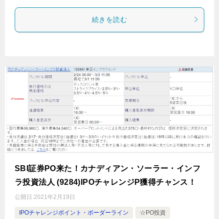
続きを読む
SBI証券PO来た！カナディアン・ソーラー・インフ
ラ投資法人 (9284)IPOチャレンジP獲得チャンス！
公開日:
2021年2月19日
IPOチャレンジポイント・ボーダーライン
☆PO投資