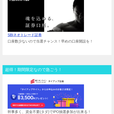
SBIネオトレード証券
口座数少ないので当選チャンス！早めの口座開設を！
超得！期間限定なので急ごう！
幹事多く、資金不要(タダ)でIPO抽選参加が出来る！