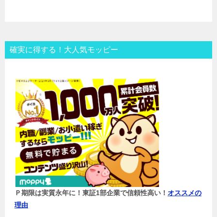
確実に得する！大人気モッピー
Ｐ期限は実質永年に！東証1部企業で信頼性高い！
オススメの
理由