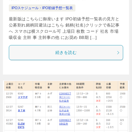
IPOスケジュール・IPO初値予想一覧表
最新版はこちらに御座います IPO初値予想一覧表の見方と
公募割れ銘柄回避法はこちら 銘柄(社名)クリックで各記事
へ スマホは横スクロール可 上場日 枚数 コード 社名 市場
吸収金 主幹 事 主幹事の他 にお奨め BB期 […]
続きを読む