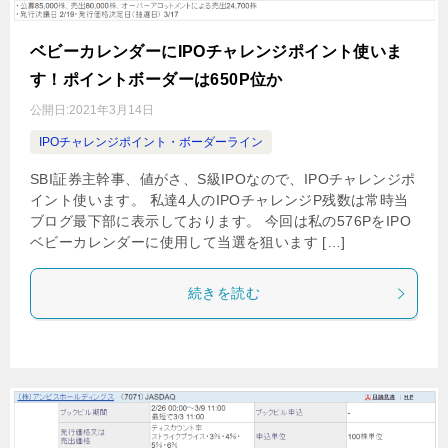
ベビーカレンダーにIPOチャレンジポイント使いま
す！ポイントボーダーは650P位か
公開日:
2021年3月14日
IPOチャレンジポイント・ボーダーライン
SBI証券主幹事、値がさ、S級IPOなので、IPOチャレンジポ
イント使います。 私達4人のIPOチャレンジP残数は常時当
ブログ最下部に表示しております。 今回は私の576PをIPO
ベビーカレンダーに使用して当選を狙います […]
続きを読む