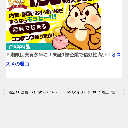
Ｐ期限は実質永年に！東証1部企業で信頼性高い！
オス
スメの理由
投
限定ｻｲﾄ企画 ﾏﾈｰｽｸｳｪｱｼﾞｬﾊﾟﾝ口座開設15,000円分も楽天P貰える。リスク700円で済みました
IPOアイリッジ(3917)爆上げ値付かず 上場2日目の初値予想は5000円ですって
稿
ナ
ビ
ゲ