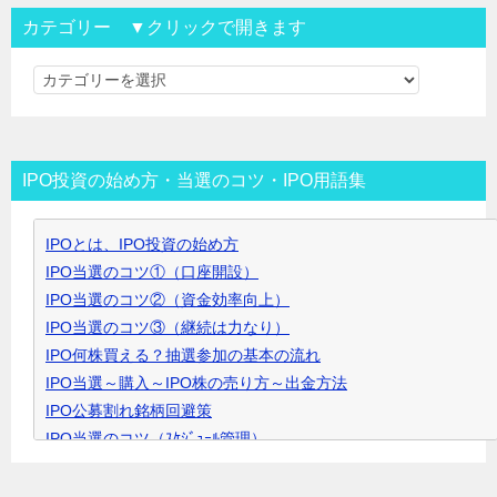
カテゴリー ▼クリックで開きます
カ
テ
ゴ
リ
IPO投資の始め方・当選のコツ・IPO用語集
ー
▼
IPOとは、IPO投資の始め方
ク
IPO当選のコツ①（口座開設）
リ
IPO当選のコツ②（資金効率向上）
ッ
IPO当選のコツ③（継続は力なり）
ク
IPO何株買える？抽選参加の基本の流れ
で
IPO当選～購入～IPO株の売り方～出金方法
開
IPO公募割れ銘柄回避策
き
IPO当選のコツ（ｽｹｼﾞｭｰﾙ管理）
ま
IPO当選のコツ（SBI証券攻略）
す
IPO当選のコツ（未成年口座開設）