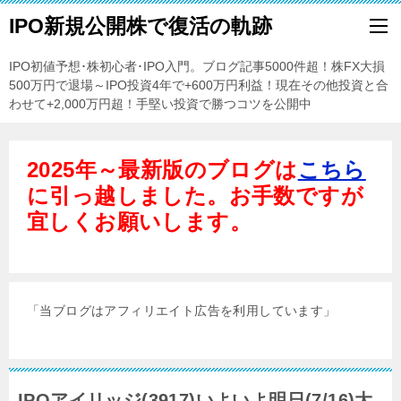
IPO新規公開株で復活の軌跡
IPO初値予想･株初心者･IPO入門。ブログ記事5000件超！株FX大損
500万円で退場～IPO投資4年で+600万円利益！現在その他投資と合
わせて+2,000万円超！手堅い投資で勝つコツを公開中
2025年～最新版のブログは
こちら
に引っ越しました。お手数ですが
宜しくお願いします。
「当ブログはアフィリエイト広告を利用しています」
IPOアイリッジ(3917)いよいよ明日(7/16)大