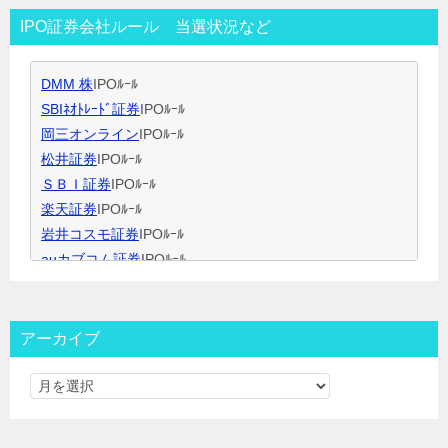
IPO当選のコツ（無理なく継続）
IPO証券会社ルール 当選状況など
IPO閑散期、空白期間の過ごし方
IPO当選のコツ 資金量別攻略法
DMM 株
IPOﾙｰﾙ
ＩＰＯ用語集
SBIﾈｵﾄﾚｰﾄﾞ証券
IPOﾙｰﾙ
岡三オンライン
IPOﾙｰﾙ
松井証券
IPOﾙｰﾙ
ＳＢＩ証券
IPOﾙｰﾙ
楽天証券
IPOﾙｰﾙ
岩井コスモ証券
IPOﾙｰﾙ
auカブコム証券
IPOﾙｰﾙ
大和証券
IPOﾙｰﾙ
大和コネクト証券
IPOﾙｰﾙ
三菱ＵＦＪ証券
IPOﾙｰﾙ
アーカイブ
みずほ証券
IPOﾙｰﾙ
ＳＭＢＣ日興証券
IPOﾙｰﾙ
野村證券(ﾈｯﾄ＆ｺｰﾙ)
IPOﾙｰﾙ
東海東京証券
IPOﾙｰﾙ