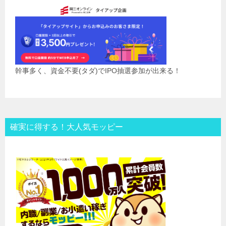
幹事多く、資金不要(タダ)でIPO抽選参加が出来る！
確実に得する！大人気モッピー