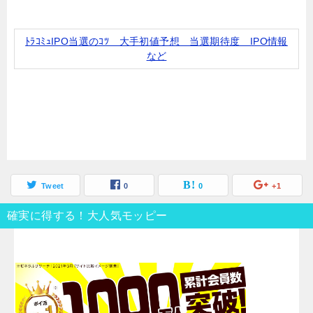
ﾄﾗｺﾐｭIPO当選のｺﾂ 大手初値予想 当選期待度 IPO情報
など
Tweet
0
0
+1
確実に得する！大人気モッピー