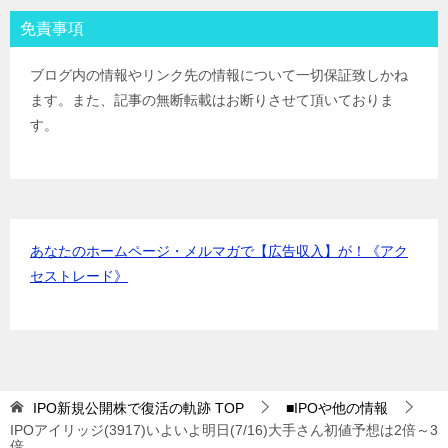
岡三証券
IPOﾙｰﾙ
免責事項
ＧＭＯクリック証券
IPOﾙｰﾙ
Jトラストグローバル証券(旧エイチ・エス証券)
IPOﾙｰﾙ
ブログ内の情報やリンク先の情報について一切保証致しかね
アイザワ証券
IPOﾙｰﾙ
ます。また、記事の無断転載はお断りさせて頂いておりま
むさし証券
IPOﾙｰﾙ
す。
マネックス証券
IPOﾙｰﾙ
あなたのホームページ・メルマガで【広告収入】が！《アク
セストレード》
IPO新規公開株で復活の軌跡
TOP
■IPOや他の情報
IPOアイリッジ(3917)いよいよ明日(7/16)大手さん初値予想は2倍～3
倍