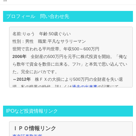
プロフィール 問い合わせ先
名前:りゅう 年齢:50歳ぐらい
性別：男性 職業:平凡なサラリーマン
世間で言われる平均世帯。年収500～600万円
2006年
全財産の500万円を元手に株式投資を開始。「俺な
ら数年で資金を数倍に出来る。フﾌｯ」と本気で思い込んでい
た。完全におバカです。
～2012年
株ＦＸの大損により500万円の全財産を失い退
場。私の暗黒の時代。詳しくは
過去の出来事
の記事にて
2013年～
資金30万円でIPO投資を真剣に再ｽﾀｰﾄ。
この時からﾌﾞﾛｸﾞもｽﾀｰﾄ。
投資の王道は手堅くｺﾂｺﾂ長期間、実践して利益を積上げて行
IPOなど投資情報リンク
く事と気付く。
IPO投資で毎年50万円ずつ増やす目標。
ＩＰＯ情報リンク
～2016年
目標を大きく上回り500万円の大損分を取り戻す