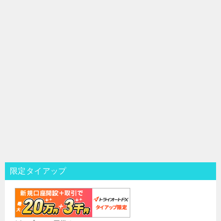
限定タイアップ