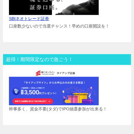
SBIネオトレード証券
口座数少ないので当選チャンス！早めの口座開設を！
超得！期間限定なので急ごう！
幹事多く、資金不要(タダ)でIPO抽選参加が出来る！