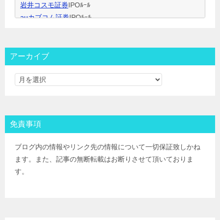
岩井コスモ証券
IPOﾙｰﾙ
auカブコム証券
IPOﾙｰﾙ
大和証券
IPOﾙｰﾙ
大和コネクト証券
IPOﾙｰﾙ
三菱ＵＦＪ証券
IPOﾙｰﾙ
アーカイブ
みずほ証券
IPOﾙｰﾙ
ＳＭＢＣ日興証券
IPOﾙｰﾙ
野村證券(ﾈｯﾄ＆ｺｰﾙ)
IPOﾙｰﾙ
東海東京証券
IPOﾙｰﾙ
岡三証券
IPOﾙｰﾙ
免責事項
ＧＭＯクリック証券
IPOﾙｰﾙ
Jトラストグローバル証券(旧エイチ・エス証券)
IPOﾙｰﾙ
ブログ内の情報やリンク先の情報について一切保証致しかね
アイザワ証券
IPOﾙｰﾙ
ます。また、記事の無断転載はお断りさせて頂いておりま
むさし証券
IPOﾙｰﾙ
す。
マネックス証券
IPOﾙｰﾙ