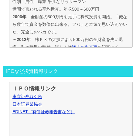
性別：男性 職業:平凡なサラリーマン
世間で言われる平均世帯。年収500～600万円
2006年
全財産の500万円を元手に株式投資を開始。「俺な
ら数年で資金を数倍に出来る。フﾌｯ」と本気で思い込んでい
た。完全におバカです。
～2012年
株ＦＸの大損により500万円の全財産を失い退
場。私の暗黒の時代。詳しくは
過去の出来事
の記事にて
2013年～
資金30万円でIPO投資を真剣に再ｽﾀｰﾄ。
この時からﾌﾞﾛｸﾞもｽﾀｰﾄ。
投資の王道は手堅くｺﾂｺﾂ長期間、実践して利益を積上げて行
IPOなど投資情報リンク
く事と気付く。
IPO投資で毎年50万円ずつ増やす目標。
ＩＰＯ情報リンク
～2016年
目標を大きく上回り500万円の大損分を取り戻す
東京証券取引所
事が出来た。
日本証券業協会
2017年～
資金も順調に増えたのでIPO投資資金を500万円
EDINET（有価証券報告書など）
で残りの資金でIPOｾｶﾝﾀﾞﾘｰ･ﾛﾎﾞｱﾄﾞﾊﾞｲｻﾞｰ･ｿｰｼｬﾙﾚﾝﾃﾞｨﾝｸﾞ･暴
落ﾘﾊﾞｳﾝﾄﾞ投資など追加し実践中
2021年～
IPO投資などを中心にして投資合計利益2,000万