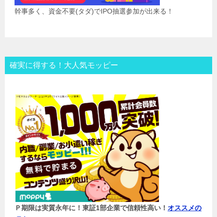
幹事多く、資金不要(タダ)でIPO抽選参加が出来る！
確実に得する！大人気モッピー
Ｐ期限は実質永年に！東証1部企業で信頼性高い！
オススメの