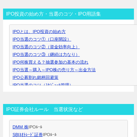
ゴ
リ
IPO投資の始め方・当選のコツ・IPO用語集
ー
▼
IPOとは、IPO投資の始め方
ク
IPO当選のコツ①（口座開設）
リ
IPO当選のコツ②（資金効率向上）
ッ
IPO当選のコツ③（継続は力なり）
ク
IPO何株買える？抽選参加の基本の流れ
で
IPO当選～購入～IPO株の売り方～出金方法
開
IPO公募割れ銘柄回避策
き
IPO当選のコツ（ｽｹｼﾞｭｰﾙ管理）
ま
IPO当選のコツ（SBI証券攻略）
す
IPO当選のコツ（未成年口座開設）
IPO当選のコツ（無理なく継続）
IPO証券会社ルール 当選状況など
IPO閑散期、空白期間の過ごし方
IPO当選のコツ 資金量別攻略法
DMM 株
IPOﾙｰﾙ
ＩＰＯ用語集
SBIﾈｵﾄﾚｰﾄﾞ証券
IPOﾙｰﾙ