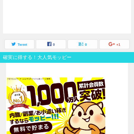
Tweet
0
0
+1
確実に得する！大人気モッピー