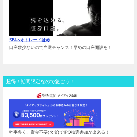
SBIネオトレード証券
口座数少ないので当選チャンス！早めの口座開設を！
超得！期間限定なので急ごう！
幹事多く、資金不要(タダ)でIPO抽選参加が出来る！