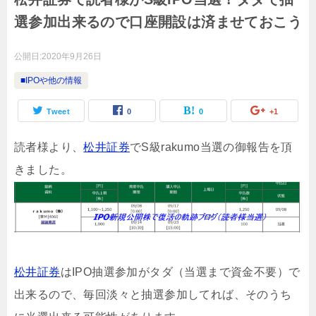
選参加出来るので口座開設は済ませておこう
公開日:
2020年9月26日
■IPOや他の情報
Tweet
0
0
+1
読者様より、
松井証券
でS級rakumo当選の御報告を頂
きました。
松井証券
はIPO抽選参加がタダ（当選まで資金不要）で
出来るので、毎回淡々と抽選参加してれば、そのうち