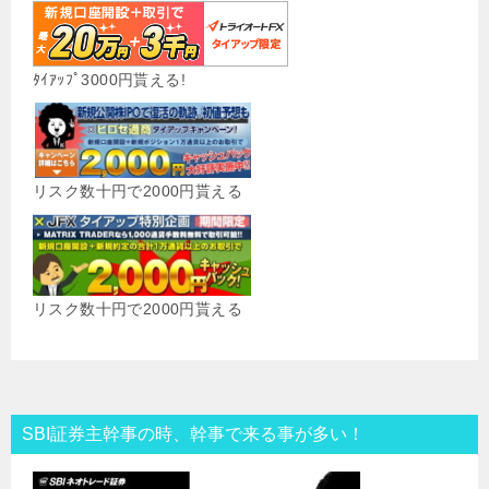
ﾀｲｱｯﾌﾟ3000円貰える!
リスク数十円で2000円貰える
リスク数十円で2000円貰える
SBI証券主幹事の時、幹事で来る事が多い！