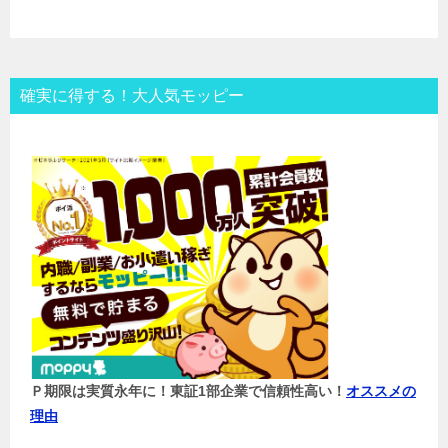
確実に得する！大人気モッピー
Ｐ期限は実質永年に！東証1部企業で信頼性高い！
オススメの
理由