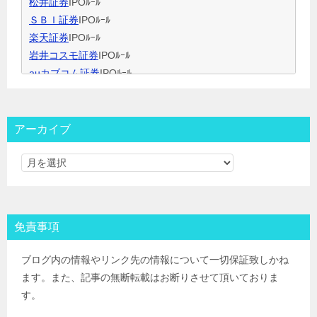
松井証券
IPOﾙｰﾙ
ＳＢＩ証券
IPOﾙｰﾙ
楽天証券
IPOﾙｰﾙ
岩井コスモ証券
IPOﾙｰﾙ
auカブコム証券
IPOﾙｰﾙ
大和証券
IPOﾙｰﾙ
大和コネクト証券
IPOﾙｰﾙ
三菱ＵＦＪ証券
IPOﾙｰﾙ
アーカイブ
みずほ証券
IPOﾙｰﾙ
ＳＭＢＣ日興証券
IPOﾙｰﾙ
野村證券(ﾈｯﾄ＆ｺｰﾙ)
IPOﾙｰﾙ
東海東京証券
IPOﾙｰﾙ
岡三証券
IPOﾙｰﾙ
免責事項
ＧＭＯクリック証券
IPOﾙｰﾙ
Jトラストグローバル証券(旧エイチ・エス証券)
IPOﾙｰﾙ
ブログ内の情報やリンク先の情報について一切保証致しかね
アイザワ証券
IPOﾙｰﾙ
ます。また、記事の無断転載はお断りさせて頂いておりま
むさし証券
IPOﾙｰﾙ
す。
マネックス証券
IPOﾙｰﾙ