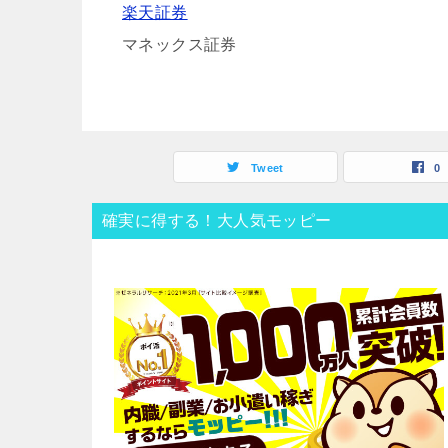
楽天証券
マネックス証券
Tweet
0
確実に得する！大人気モッピー