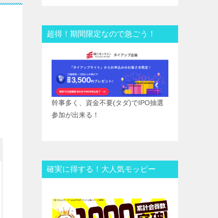
超得！期間限定なので急ごう！
幹事多く、資金不要(タダ)でIPO抽選
参加が出来る！
確実に得する！大人気モッピー