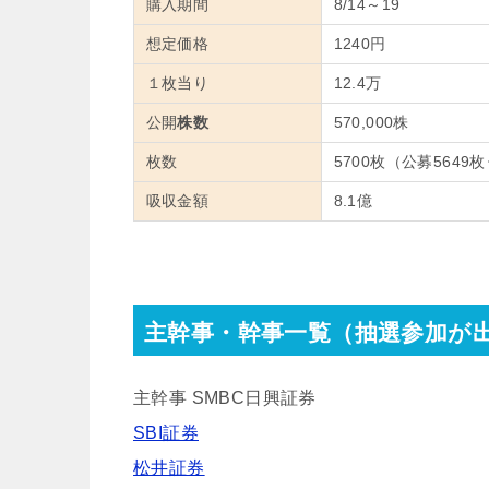
購入期間
8/14～19
想定価格
1240円
１枚当り
12.4万
公開
株数
570,000株
枚数
5700枚（公募5649
吸収金額
8.1億
主幹事・幹事一覧（抽選参加が
主幹事 SMBC日興証券
SBI証券
松井証券