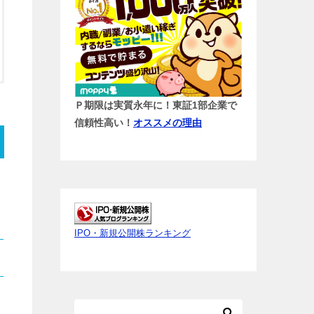
Ｐ期限は実質永年に！東証1部企業で
信頼性高い！
オススメの理由
IPO・新規公開株ランキング