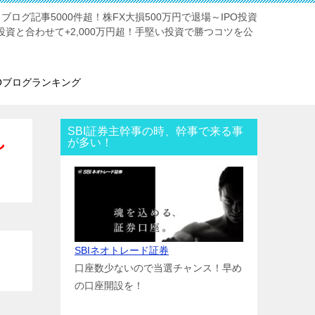
。ブログ記事5000件超！株FX大損500万円で退場～IPO投資
投資と合わせて+2,000万円超！手堅い投資で勝つコツを公
POブログランキング
SBI証券主幹事の時、幹事で来る事
し
が多い！
SBIネオトレード証券
口座数少ないので当選チャンス！早め
の口座開設を！