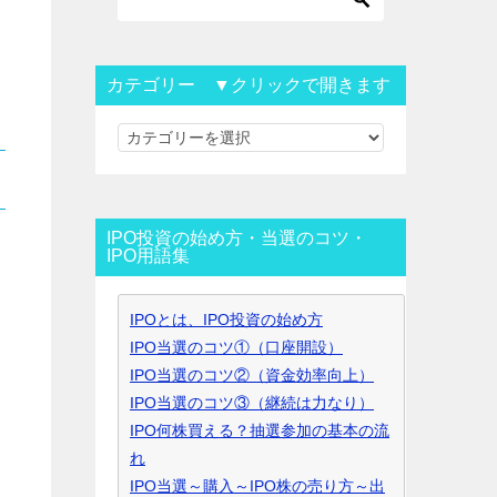
カテゴリー ▼クリックで開きます
カ
テ
ゴ
リ
IPO投資の始め方・当選のコツ・
ー
IPO用語集
▼
ク
IPOとは、IPO投資の始め方
リ
IPO当選のコツ①（口座開設）
ッ
IPO当選のコツ②（資金効率向上）
ク
IPO当選のコツ③（継続は力なり）
で
IPO何株買える？抽選参加の基本の流
開
れ
き
IPO当選～購入～IPO株の売り方～出
ま