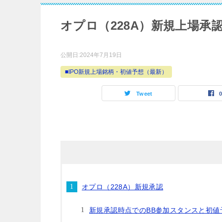
オプロ（228A）新規上場承
公開日:
2024年7月19日
■IPO新規上場銘柄・初値予想（最新）
Tweet
オプロ（228A）新規承認
新規承認時点でのBB参加スタンスと初値