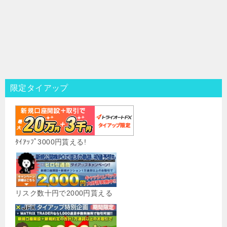
限定タイアップ
ﾀｲｱｯﾌﾟ3000円貰える!
リスク数十円で2000円貰える