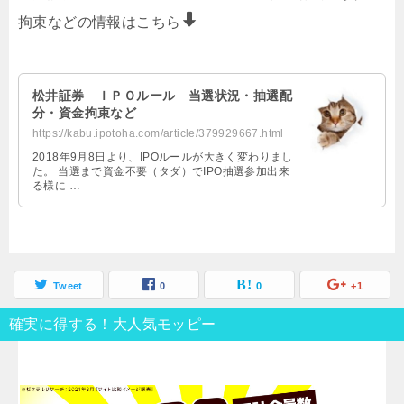
拘束などの情報はこちら
松井証券 ＩＰＯルール 当選状況・抽選配
分・資金拘束など
https://kabu.ipotoha.com/article/379929667.html
2018年9月8日より、IPOルールが大きく変わりまし
た。 当選まで資金不要（タダ）でIPO抽選参加出来
る様に …
Tweet
0
0
+1
確実に得する！大人気モッピー