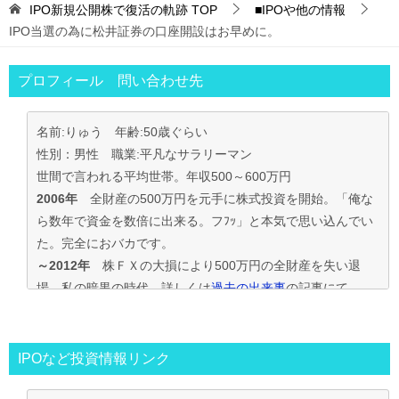
IPO新規公開株で復活の軌跡
TOP
■IPOや他の情報
IPO当選の為に松井証券の口座開設はお早めに。
プロフィール 問い合わせ先
名前:りゅう 年齢:50歳ぐらい
性別：男性 職業:平凡なサラリーマン
世間で言われる平均世帯。年収500～600万円
2006年
全財産の500万円を元手に株式投資を開始。「俺な
ら数年で資金を数倍に出来る。フﾌｯ」と本気で思い込んでい
た。完全におバカです。
～2012年
株ＦＸの大損により500万円の全財産を失い退
場。私の暗黒の時代。詳しくは
過去の出来事
の記事にて
2013年～
資金30万円でIPO投資を真剣に再ｽﾀｰﾄ。
この時からﾌﾞﾛｸﾞもｽﾀｰﾄ。
投資の王道は手堅くｺﾂｺﾂ長期間、実践して利益を積上げて行
IPOなど投資情報リンク
く事と気付く。
IPO投資で毎年50万円ずつ増やす目標。