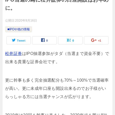
に。
公開日:
2020年9月16日
■IPOや他の情報
Tweet
0
0
+1
松井証券
はIPO抽選参加がタダ（当選まで資金不要）で
出来る貴重な証券会社です。
更に幹事も多く完全抽選配分も70%～100%で当選確率
が高い。更に未成年口座も開設出来るのでお子様がい
らっしゃる方には当選チャンスが広がります。