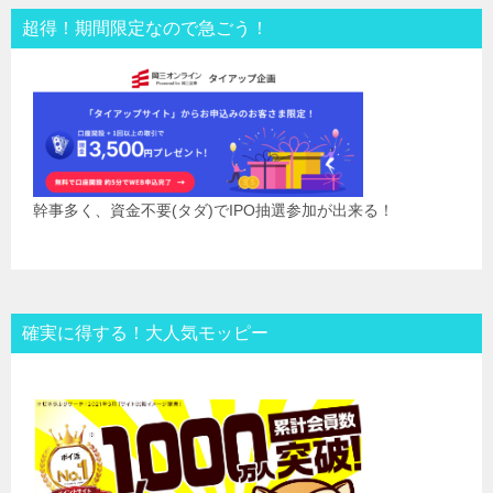
超得！期間限定なので急ごう！
幹事多く、資金不要(タダ)でIPO抽選参加が出来る！
確実に得する！大人気モッピー