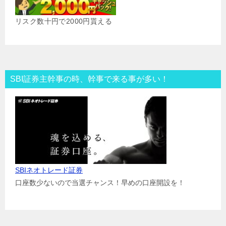
リスク数十円で2000円貰える
SBI証券主幹事の時、幹事で来る事が多い！
SBIネオトレード証券
口座数少ないので当選チャンス！早めの口座開設を！