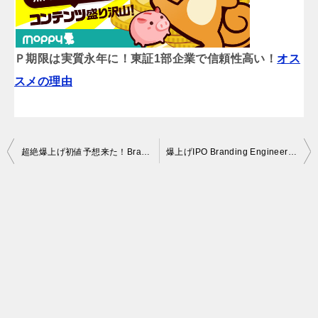
Ｐ期限は実質永年に！東証1部企業で信頼性高い！
オス
スメの理由
投
超絶爆上げ初値予想来た！Branding Engineer IPOチャレンジP使います。ネオモバ証券でも利益大きい
爆上げIPO Branding EngineerにIPOチャレンジポイント440P使用しました。
稿
ナ
ビ
ゲ
ー
シ
ョ