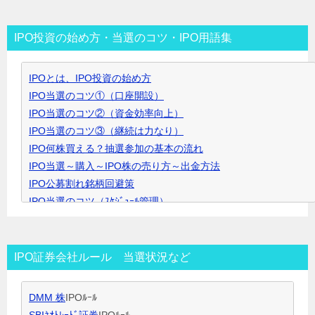
ゴ
リ
IPO投資の始め方・当選のコツ・IPO用語集
ー
▼
IPOとは、IPO投資の始め方
ク
IPO当選のコツ①（口座開設）
リ
IPO当選のコツ②（資金効率向上）
ッ
IPO当選のコツ③（継続は力なり）
ク
IPO何株買える？抽選参加の基本の流れ
で
IPO当選～購入～IPO株の売り方～出金方法
開
IPO公募割れ銘柄回避策
き
IPO当選のコツ（ｽｹｼﾞｭｰﾙ管理）
ま
IPO当選のコツ（SBI証券攻略）
す
IPO当選のコツ（未成年口座開設）
IPO当選のコツ（無理なく継続）
IPO証券会社ルール 当選状況など
IPO閑散期、空白期間の過ごし方
IPO当選のコツ 資金量別攻略法
DMM 株
IPOﾙｰﾙ
ＩＰＯ用語集