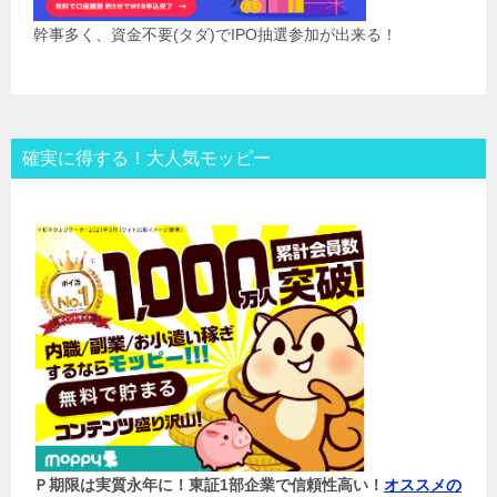
幹事多く、資金不要(タダ)でIPO抽選参加が出来る！
確実に得する！大人気モッピー
Ｐ期限は実質永年に！東証1部企業で信頼性高い！
オススメの