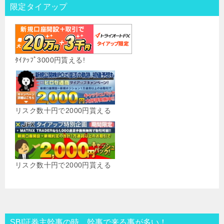
限定タイアップ
ﾀｲｱｯﾌﾟ3000円貰える!
リスク数十円で2000円貰える
リスク数十円で2000円貰える
SBI証券主幹事の時、幹事で来る事が多い！