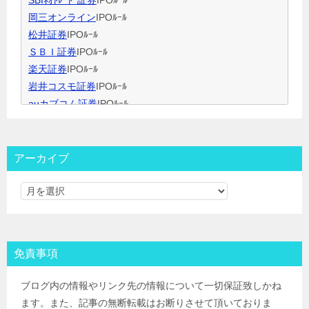
SBIﾈｵﾄﾚｰﾄﾞ証券
IPOﾙｰﾙ
岡三オンライン
IPOﾙｰﾙ
松井証券
IPOﾙｰﾙ
ＳＢＩ証券
IPOﾙｰﾙ
楽天証券
IPOﾙｰﾙ
岩井コスモ証券
IPOﾙｰﾙ
auカブコム証券
IPOﾙｰﾙ
大和証券
IPOﾙｰﾙ
大和コネクト証券
IPOﾙｰﾙ
三菱ＵＦＪ証券
IPOﾙｰﾙ
アーカイブ
みずほ証券
IPOﾙｰﾙ
ＳＭＢＣ日興証券
IPOﾙｰﾙ
野村證券(ﾈｯﾄ＆ｺｰﾙ)
IPOﾙｰﾙ
東海東京証券
IPOﾙｰﾙ
岡三証券
IPOﾙｰﾙ
免責事項
ＧＭＯクリック証券
IPOﾙｰﾙ
Jトラストグローバル証券(旧エイチ・エス証券)
IPOﾙｰﾙ
ブログ内の情報やリンク先の情報について一切保証致しかね
アイザワ証券
IPOﾙｰﾙ
ます。また、記事の無断転載はお断りさせて頂いておりま