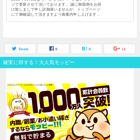
ジで更新させて頂いております。 誠に御面倒をお掛
け致しまして申し訳御座いませんが、トップページ
にて御確認して頂きますよう御案内申し上げます。
トップページはこちら→htt …
Tweet
0
0
+1
確実に得する！大人気モッピー