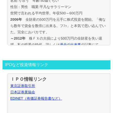
名前:りゅう 年齢:50歳ぐらい
性別：男性 職業:平凡なサラリーマン
世間で言われる平均世帯。年収500～600万円
2006年
全財産の500万円を元手に株式投資を開始。「俺な
ら数年で資金を数倍に出来る。フﾌｯ」と本気で思い込んでい
た。完全におバカです。
～2012年
株ＦＸの大損により500万円の全財産を失い退
場。私の暗黒の時代。詳しくは
過去の出来事
の記事にて
2013年～
資金30万円でIPO投資を真剣に再ｽﾀｰﾄ。
この時からﾌﾞﾛｸﾞもｽﾀｰﾄ。
投資の王道は手堅くｺﾂｺﾂ長期間、実践して利益を積上げて行
IPOなど投資情報リンク
く事と気付く。
IPO投資で毎年50万円ずつ増やす目標。
ＩＰＯ情報リンク
～2016年
目標を大きく上回り500万円の大損分を取り戻す
東京証券取引所
事が出来た。
日本証券業協会
2017年～
資金も順調に増えたのでIPO投資資金を500万円
EDINET（有価証券報告書など）
で残りの資金でIPOｾｶﾝﾀﾞﾘｰ･ﾛﾎﾞｱﾄﾞﾊﾞｲｻﾞｰ･ｿｰｼｬﾙﾚﾝﾃﾞｨﾝｸﾞ･暴
落ﾘﾊﾞｳﾝﾄﾞ投資など追加し実践中