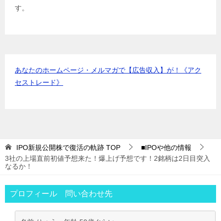
むさし証券
IPOﾙｰﾙ
す。
マネックス証券
IPOﾙｰﾙ
あなたのホームページ・メルマガで【広告収入】が！《アク
セストレード》
IPO新規公開株で復活の軌跡
TOP
■IPOや他の情報
3社の上場直前初値予想来た！爆上げ予想です！2銘柄は2日目突入
なるか！
プロフィール 問い合わせ先