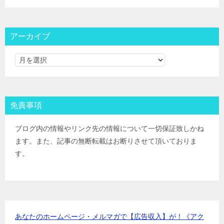
大和証券
IPOﾙｰﾙ
大和コネクト証券
IPOﾙｰﾙ
三菱ＵＦＪ証券
IPOﾙｰﾙ
アーカイブ
みずほ証券
IPOﾙｰﾙ
ＳＭＢＣ日興証券
IPOﾙｰﾙ
野村證券(ﾈｯﾄ＆ｺｰﾙ)
IPOﾙｰﾙ
東海東京証券
IPOﾙｰﾙ
岡三証券
IPOﾙｰﾙ
免責事項
ＧＭＯクリック証券
IPOﾙｰﾙ
Jトラストグローバル証券(旧エイチ・エス証券)
IPOﾙｰﾙ
ブログ内の情報やリンク先の情報について一切保証致しかね
アイザワ証券
IPOﾙｰﾙ
ます。また、記事の無断転載はお断りさせて頂いておりま
むさし証券
IPOﾙｰﾙ
す。
マネックス証券
IPOﾙｰﾙ
あなたのホームページ・メルマガで【広告収入】が！《アク