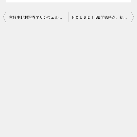
投
主幹事野村證券でサンウェルズ当選しました。
ＨＯＵＳＥＩ BB開始時点、初値予想来ました。
稿
ナ
ビ
ゲ
ー
シ
ョ
ン