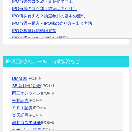
IPO当選のコツ②（資金効率向上）
ッ
IPO当選のコツ③（継続は力なり）
ク
IPO何株買える？抽選参加の基本の流れ
で
IPO当選～購入～IPO株の売り方～出金方法
開
IPO公募割れ銘柄回避策
き
IPO当選のコツ（ｽｹｼﾞｭｰﾙ管理）
ま
IPO当選のコツ（SBI証券攻略）
す
IPO当選のコツ（未成年口座開設）
IPO当選のコツ（無理なく継続）
IPO証券会社ルール 当選状況など
IPO閑散期、空白期間の過ごし方
IPO当選のコツ 資金量別攻略法
DMM 株
IPOﾙｰﾙ
ＩＰＯ用語集
SBIﾈｵﾄﾚｰﾄﾞ証券
IPOﾙｰﾙ
岡三オンライン
IPOﾙｰﾙ
松井証券
IPOﾙｰﾙ
ＳＢＩ証券
IPOﾙｰﾙ
楽天証券
IPOﾙｰﾙ
岩井コスモ証券
IPOﾙｰﾙ
auカブコム証券
IPOﾙｰﾙ