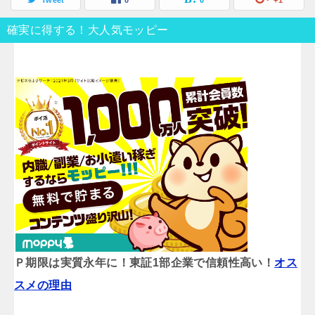
Tweet
0
0
+1
確実に得する！大人気モッピー
Ｐ期限は実質永年に！東証1部企業で信頼性高い！
オス
スメの理由