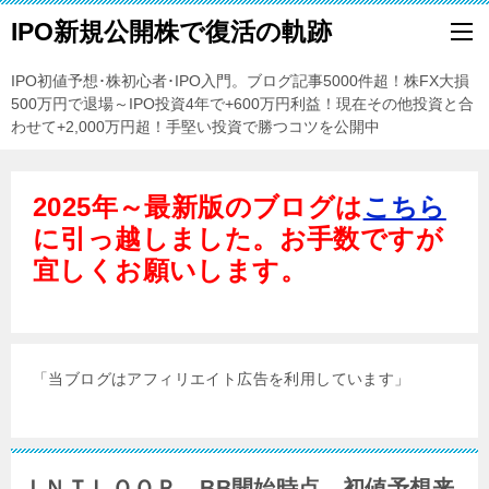
IPO新規公開株で復活の軌跡
IPO初値予想･株初心者･IPO入門。ブログ記事5000件超！株FX大損
500万円で退場～IPO投資4年で+600万円利益！現在その他投資と合
わせて+2,000万円超！手堅い投資で勝つコツを公開中
2025年～最新版のブログは
こちら
に引っ越しました。お手数ですが
宜しくお願いします。
「当ブログはアフィリエイト広告を利用しています」
ＩＮＴＬＯＯＰ BB開始時点、初値予想来