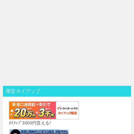
限定タイアップ
ﾀｲｱｯﾌﾟ3000円貰える!