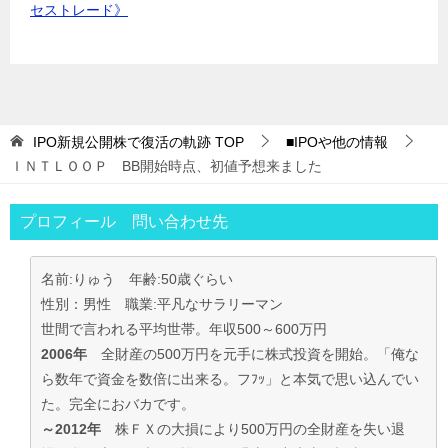
セストレード》
IPO新規公開株で復活の軌跡
TOP
■IPOや他の情報
ＩＮＴＬＯＯＰ BB開始時点、初値予想来ました
プロフィール 問い合わせ先
名前:りゅう 年齢:50歳ぐらい
性別：男性 職業:平凡なサラリーマン
世間で言われる平均世帯。年収500～600万円
2006年
全財産の500万円を元手に株式投資を開始。「俺な
ら数年で資金を数倍に出来る。フﾌｯ」と本気で思い込んでい
た。完全におバカです。
～2012年
株ＦＸの大損により500万円の全財産を失い退