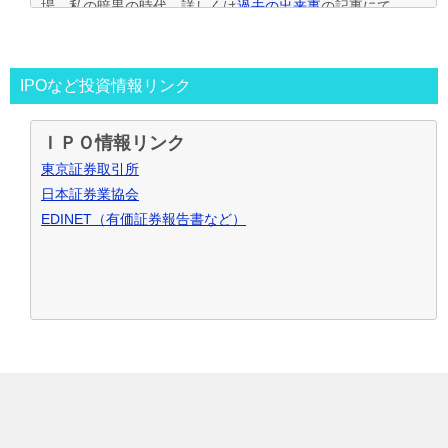
場。私の暗黒の時代。詳しくは
過去の出来事
の記事にて
2013年～
資金30万円でIPO投資を真剣に再ｽﾀｰﾄ。
この時からﾌﾞﾛｸﾞもｽﾀｰﾄ。
投資の王道は手堅くｺﾂｺﾂ長期間、実践して利益を積上げて行
IPOなど投資情報リンク
く事と気付く。
IPO投資で毎年50万円ずつ増やす目標。
ＩＰＯ情報リンク
～2016年
目標を大きく上回り500万円の大損分を取り戻す
東京証券取引所
事が出来た。
日本証券業協会
2017年～
資金も順調に増えたのでIPO投資資金を500万円
EDINET（有価証券報告書など）
で残りの資金でIPOｾｶﾝﾀﾞﾘｰ･ﾛﾎﾞｱﾄﾞﾊﾞｲｻﾞｰ･ｿｰｼｬﾙﾚﾝﾃﾞｨﾝｸﾞ･暴
落ﾘﾊﾞｳﾝﾄﾞ投資など追加し実践中
2021年～
IPO投資などを中心にして投資合計利益2,000万
円達成！
お問合せ･ご質問など御座いましたら、こちらからお願い致し
ます
IPOブログ
IPO投資
© 2026 IPO新規公開株で復活の軌跡
TOPへ
ランキング
始め方･入門