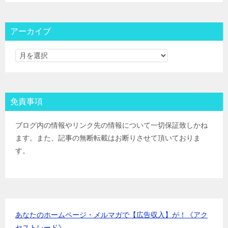
大和証券
IPOﾙｰﾙ
大和コネクト証券
IPOﾙｰﾙ
三菱ＵＦＪ証券
IPOﾙｰﾙ
アーカイブ
みずほ証券
IPOﾙｰﾙ
ＳＭＢＣ日興証券
IPOﾙｰﾙ
野村證券(ﾈｯﾄ＆ｺｰﾙ)
IPOﾙｰﾙ
東海東京証券
IPOﾙｰﾙ
岡三証券
IPOﾙｰﾙ
免責事項
ＧＭＯクリック証券
IPOﾙｰﾙ
Jトラストグローバル証券(旧エイチ・エス証券)
IPOﾙｰﾙ
ブログ内の情報やリンク先の情報について一切保証致しかね
アイザワ証券
IPOﾙｰﾙ
ます。また、記事の無断転載はお断りさせて頂いておりま
むさし証券
IPOﾙｰﾙ
す。
マネックス証券
IPOﾙｰﾙ
あなたのホームページ・メルマガで【広告収入】が！《アク
セストレード》