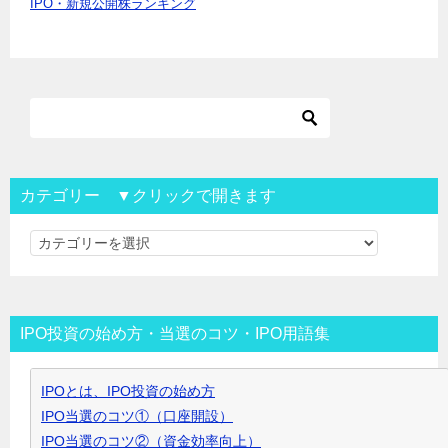
IPO・新規公開株ランキング
カテゴリー ▼クリックで開きます
カ
テ
ゴ
リ
IPO投資の始め方・当選のコツ・IPO用語集
ー
▼
IPOとは、IPO投資の始め方
ク
IPO当選のコツ①（口座開設）
リ
IPO当選のコツ②（資金効率向上）
ッ