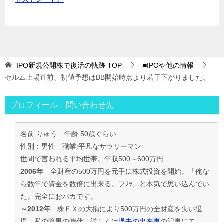
IPO新規公開株で復活の軌跡
TOP
■IPOや他の情報
セルム上場直前、初値予想はBB開始時点より若干下がりました。
プロフィール 問い合わせ先
名前:りゅう 年齢:50歳ぐらい
性別：男性 職業:平凡なサラリーマン
世間で言われる平均世帯。年収500～600万円
2006年
全財産の500万円を元手に株式投資を開始。「俺な
ら数年で資金を数倍に出来る。フﾌｯ」と本気で思い込んでい
た。完全におバカです。
～2012年
株ＦＸの大損により500万円の全財産を失い退
場。私の暗黒の時代。詳しくは
過去の出来事
の記事にて