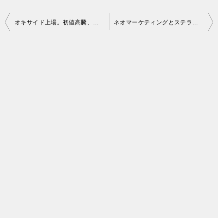
投
オキサイド上場。初値高騰、セカンダリーも高騰！
ネオマーケティングとステラファーマのBB開始時点、初値予想
稿
ナ
ビ
ゲ
ー
シ
ョ
ン