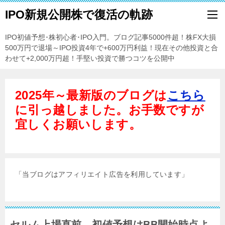
IPO新規公開株で復活の軌跡
IPO初値予想･株初心者･IPO入門。ブログ記事5000件超！株FX大損
500万円で退場～IPO投資4年で+600万円利益！現在その他投資と合
わせて+2,000万円超！手堅い投資で勝つコツを公開中
2025年～最新版のブログは
こちら
に引っ越しました。お手数ですが
宜しくお願いします。
「当ブログはアフィリエイト広告を利用しています」
セルム上場直前、初値予想はBB開始時点よ