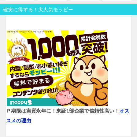
確実に得する！大人気モッピー
Ｐ期限は実質永年に！東証1部企業で信頼性高い！
オス
スメの理由