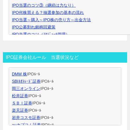
IPO当選のコツ③（継続は力なり）
ク
IPO何株買える？抽選参加の基本の流れ
で
IPO当選～購入～IPO株の売り方～出金方法
開
IPO公募割れ銘柄回避策
き
IPO当選のコツ（ｽｹｼﾞｭｰﾙ管理）
ま
IPO当選のコツ（SBI証券攻略）
す
IPO当選のコツ（未成年口座開設）
IPO当選のコツ（無理なく継続）
IPO証券会社ルール 当選状況など
IPO閑散期、空白期間の過ごし方
IPO当選のコツ 資金量別攻略法
DMM 株
IPOﾙｰﾙ
ＩＰＯ用語集
SBIﾈｵﾄﾚｰﾄﾞ証券
IPOﾙｰﾙ
岡三オンライン
IPOﾙｰﾙ
松井証券
IPOﾙｰﾙ
ＳＢＩ証券
IPOﾙｰﾙ
楽天証券
IPOﾙｰﾙ
岩井コスモ証券
IPOﾙｰﾙ
auカブコム証券
IPOﾙｰﾙ