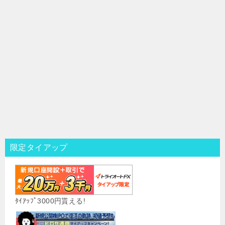
限定タイアップ
ﾀｲｱｯﾌﾟ3000円貰える!