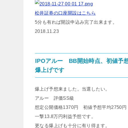
松井証券の口座開設はこちら
5分も有れば開設申込み完了出来ます。
2018.11.23
IPOアルー BB開始時点、初値予
爆上げです
爆上げ予想来ました。当選したい。
アルー 評価SS級
想定公開価格1370円 初値予想平均2750円
一撃13.8万円利益予想です。
更なる爆上げも十分に有り得ます。