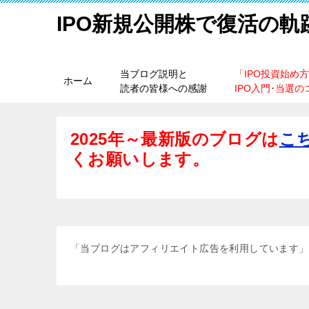
IPO新規公開株で復活の軌
当ブログ説明と
「IPO投資始め
ホーム
読者の皆様への感謝
IPO入門･当選の
2025年～最新版のブログは
こ
くお願いします。
「当ブログはアフィリエイト広告を利用しています」