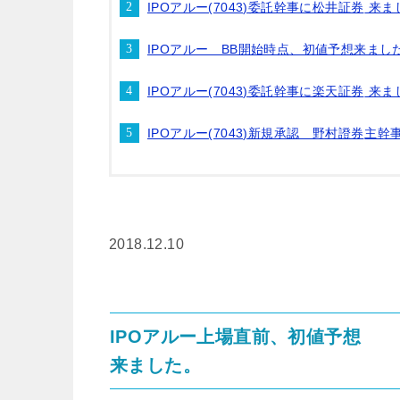
IPOアルー(7043)委託幹事に松井証券
来ま
IPOアルー BB開始時点、初値予想来まし
IPOアルー(7043)委託幹事に楽天証券
来ま
IPOアルー(7043)新規承認 野村證券
主幹
2018.12.10
IPOアルー上場直前、初値予想
来ました。