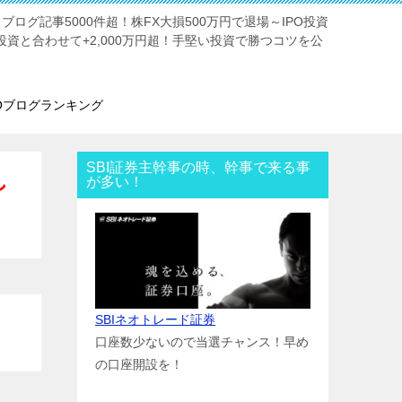
。ブログ記事5000件超！株FX大損500万円で退場～IPO投資
投資と合わせて+2,000万円超！手堅い投資で勝つコツを公
POブログランキング
SBI証券主幹事の時、幹事で来る事
し
が多い！
SBIネオトレード証券
口座数少ないので当選チャンス！早め
の口座開設を！