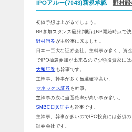
IPOアルー(7043)新規承認
野村證
初値予想は上がるでしょう。
BB参加スタンス最終判断はBB開始時点で
野村證券
が主幹事に来ました。
日本一巨大な証券会社。主幹事が多く、資
でIPO抽選参加が出来るので少額投資家に
大和証券
も幹事です。
主幹事、幹事が多く当選確率高い。
マネックス証券
も幹事。
主幹事の次に当選確率が高い事が多い。
SMBC日興証券
も幹事です。
主幹事、幹事が多いのでIPO投資には必須の
証券会社です。