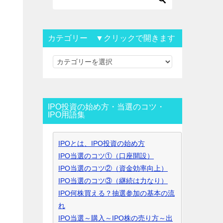
カテゴリー ▼クリックで開きます
カ
テ
ゴ
リ
IPO投資の始め方・当選のコツ・
ー
IPO用語集
▼
ク
IPOとは、IPO投資の始め方
リ
IPO当選のコツ①（口座開設）
ッ
IPO当選のコツ②（資金効率向上）
ク
IPO当選のコツ③（継続は力なり）
で
IPO何株買える？抽選参加の基本の流
開
れ
き
IPO当選～購入～IPO株の売り方～出
ま