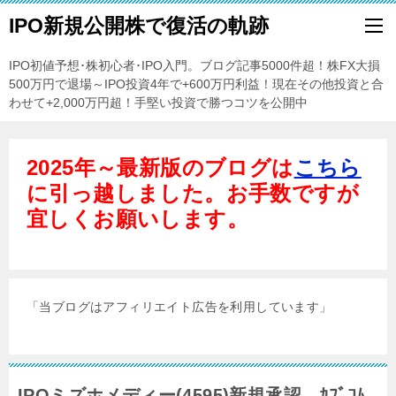
IPO新規公開株で復活の軌跡
IPO初値予想･株初心者･IPO入門。ブログ記事5000件超！株FX大損
500万円で退場～IPO投資4年で+600万円利益！現在その他投資と合
わせて+2,000万円超！手堅い投資で勝つコツを公開中
2025年～最新版のブログは
こちら
に引っ越しました。お手数ですが
宜しくお願いします。
「当ブログはアフィリエイト広告を利用しています」
IPOミズホメディー(4595)新規承認。ｶﾌﾞｺﾑ