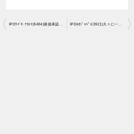
投
IPOﾂﾊﾞｷ･ﾅｶｼﾏ(6464)新規承認。ﾏﾈｯｸｽ証券が当選期待。しかし初値予想は「残念」でしょう。
IPOﾈｵｼﾞｬﾊﾟﾝ(3921)久々に一撃５０万円以上銘柄になりそう。当選したいですね。
稿
ナ
ビ
ゲ
ー
シ
ョ
ン