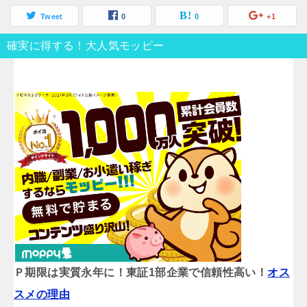
Tweet
0
0
+1
確実に得する！大人気モッピー
Ｐ期限は実質永年に！東証1部企業で信頼性高い！
オス
スメの理由