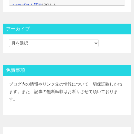
auカブコム証券
IPOﾙｰﾙ
大和証券
IPOﾙｰﾙ
大和コネクト証券
IPOﾙｰﾙ
三菱ＵＦＪ証券
IPOﾙｰﾙ
アーカイブ
みずほ証券
IPOﾙｰﾙ
ＳＭＢＣ日興証券
IPOﾙｰﾙ
野村證券(ﾈｯﾄ＆ｺｰﾙ)
IPOﾙｰﾙ
東海東京証券
IPOﾙｰﾙ
岡三証券
IPOﾙｰﾙ
免責事項
ＧＭＯクリック証券
IPOﾙｰﾙ
Jトラストグローバル証券(旧エイチ・エス証券)
IPOﾙｰﾙ
ブログ内の情報やリンク先の情報について一切保証致しかね
アイザワ証券
IPOﾙｰﾙ
ます。また、記事の無断転載はお断りさせて頂いておりま
むさし証券
IPOﾙｰﾙ
す。
マネックス証券
IPOﾙｰﾙ