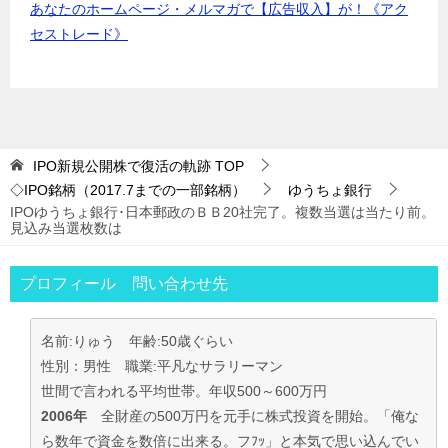
あなたのホームページ・メルマガで【広告収入】が！《アク
セストレード》
IPO新規公開株で復活の軌跡
TOP
◇IPO銘柄（2017.7までの一部銘柄）
ゆうちょ銀行
IPOゆうちょ銀行･日本郵政のＢＢ20社完了。複数当選は当たり前。
見込み当選枚数は
プロフィール 問い合わせ先
名前:りゅう 年齢:50歳ぐらい
性別：男性 職業:平凡なサラリーマン
世間で言われる平均世帯。年収500～600万円
2006年
全財産の500万円を元手に株式投資を開始。「俺な
ら数年で資金を数倍に出来る。フﾌｯ」と本気で思い込んでい