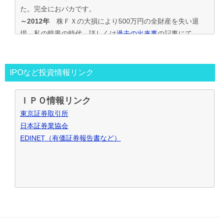
た。完全におバカです。
～2012年
株ＦＸの大損により500万円の全財産を失い退
場。私の暗黒の時代。詳しくは
過去の出来事
の記事にて
2013年～
資金30万円でIPO投資を真剣に再ｽﾀｰﾄ。
この時からﾌﾞﾛｸﾞもｽﾀｰﾄ。
投資の王道は手堅くｺﾂｺﾂ長期間、実践して利益を積上げて行
IPOなど投資情報リンク
く事と気付く。
IPO投資で毎年50万円ずつ増やす目標。
ＩＰＯ情報リンク
～2016年
目標を大きく上回り500万円の大損分を取り戻す
東京証券取引所
事が出来た。
日本証券業協会
2017年～
資金も順調に増えたのでIPO投資資金を500万円
EDINET（有価証券報告書など）
で残りの資金でIPOｾｶﾝﾀﾞﾘｰ･ﾛﾎﾞｱﾄﾞﾊﾞｲｻﾞｰ･ｿｰｼｬﾙﾚﾝﾃﾞｨﾝｸﾞ･暴
落ﾘﾊﾞｳﾝﾄﾞ投資など追加し実践中
2021年～
IPO投資などを中心にして投資合計利益2,000万
円達成！
お問合せ･ご質問など御座いましたら、こちらからお願い致し
ます