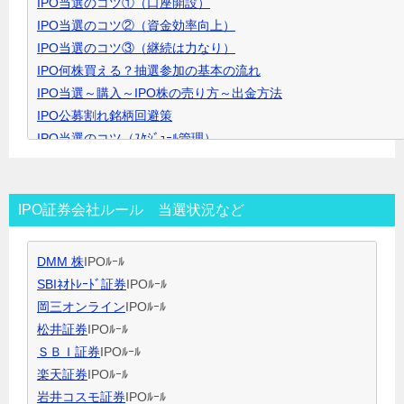
IPO当選のコツ①（口座開設）
リ
IPO当選のコツ②（資金効率向上）
ッ
IPO当選のコツ③（継続は力なり）
ク
IPO何株買える？抽選参加の基本の流れ
で
IPO当選～購入～IPO株の売り方～出金方法
開
IPO公募割れ銘柄回避策
き
IPO当選のコツ（ｽｹｼﾞｭｰﾙ管理）
ま
IPO当選のコツ（SBI証券攻略）
す
IPO当選のコツ（未成年口座開設）
IPO当選のコツ（無理なく継続）
IPO証券会社ルール 当選状況など
IPO閑散期、空白期間の過ごし方
IPO当選のコツ 資金量別攻略法
DMM 株
IPOﾙｰﾙ
ＩＰＯ用語集
SBIﾈｵﾄﾚｰﾄﾞ証券
IPOﾙｰﾙ
岡三オンライン
IPOﾙｰﾙ
松井証券
IPOﾙｰﾙ
ＳＢＩ証券
IPOﾙｰﾙ
楽天証券
IPOﾙｰﾙ
岩井コスモ証券
IPOﾙｰﾙ