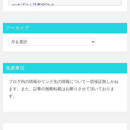
auカブコム証券
IPOﾙｰﾙ
大和証券
IPOﾙｰﾙ
大和コネクト証券
IPOﾙｰﾙ
三菱ＵＦＪ証券
IPOﾙｰﾙ
アーカイブ
みずほ証券
IPOﾙｰﾙ
ＳＭＢＣ日興証券
IPOﾙｰﾙ
野村證券(ﾈｯﾄ＆ｺｰﾙ)
IPOﾙｰﾙ
東海東京証券
IPOﾙｰﾙ
岡三証券
IPOﾙｰﾙ
免責事項
ＧＭＯクリック証券
IPOﾙｰﾙ
Jトラストグローバル証券(旧エイチ・エス証券)
IPOﾙｰﾙ
ブログ内の情報やリンク先の情報について一切保証致しかね
アイザワ証券
IPOﾙｰﾙ
ます。また、記事の無断転載はお断りさせて頂いておりま
むさし証券
IPOﾙｰﾙ
す。
マネックス証券
IPOﾙｰﾙ