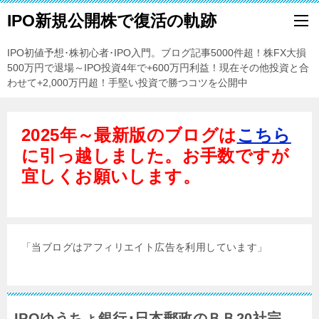
IPO新規公開株で復活の軌跡
IPO初値予想･株初心者･IPO入門。ブログ記事5000件超！株FX大損
500万円で退場～IPO投資4年で+600万円利益！現在その他投資と合
わせて+2,000万円超！手堅い投資で勝つコツを公開中
2025年～最新版のブログは
こちら
に引っ越しました。お手数ですが
宜しくお願いします。
「当ブログはアフィリエイト広告を利用しています」
IPOゆうちょ銀行･日本郵政のＢＢ20社完