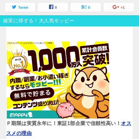
Tweet
0
0
+1
確実に得する！大人気モッピー
Ｐ期限は実質永年に！東証1部企業で信頼性高い！
オス
スメの理由