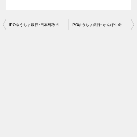
投
IPOゆうちょ銀行･日本郵政のＢＢ20社完了した。大変ですが充実していて楽しいです。
IPOゆうちょ銀行･かんぽ生命いよいよ週明け抽選結果発表。凄い事になりそう。
稿
ナ
ビ
ゲ
ー
シ
ョ
ン