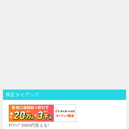
限定タイアップ
ﾀｲｱｯﾌﾟ3000円貰える!