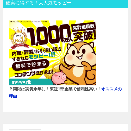
確実に得する！大人気モッピー
Ｐ期限は実質永年に！東証1部企業で信頼性高い！
オススメの
理由