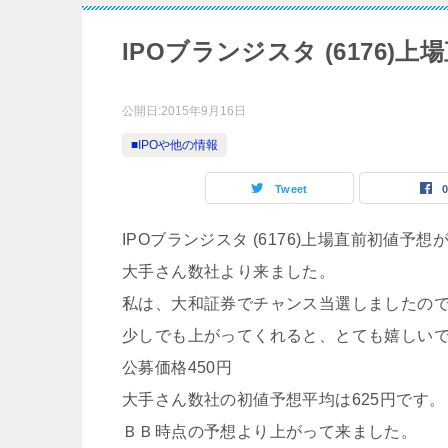
IPOブランジスタ (6176
公開日:
2015年9月16日
■IPOや他の情報
Tweet
IPOブランジスタ (6176)上場直前初値予想
大手さん数社より来ました。
私は、大和証券でチャンス当選しましたの
少しでも上がってくれると、とても嬉しい
公募価格450円
大手さん数社の初値予想平均は625円です。
ＢＢ時点の予想より上がって来ました。