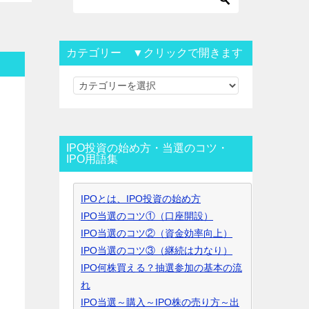
カテゴリー ▼クリックで開きます
カ
テ
ゴ
リ
IPO投資の始め方・当選のコツ・
ー
IPO用語集
▼
ク
IPOとは、IPO投資の始め方
リ
IPO当選のコツ①（口座開設）
ッ
IPO当選のコツ②（資金効率向上）
ク
IPO当選のコツ③（継続は力なり）
で
IPO何株買える？抽選参加の基本の流
開
れ
き
IPO当選～購入～IPO株の売り方～出
ま