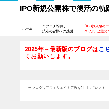
IPO新規公開株で復活の軌
当ブログ説明と
「IPO投資始め
ホーム
読者の皆様への感謝
IPO入門･当選の
2025年～最新版のブログは
こ
くお願いします。
「当ブログはアフィリエイト広告を利用しています」