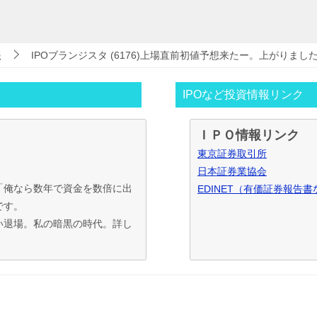
報
IPOブランジスタ (6176)上場直前初値予想来たー。上がりまし
IPOなど投資情報リンク
ＩＰＯ情報リンク
東京証券取引所
日本証券業協会
「俺なら数年で資金を数倍に出
EDINET（有価証券報告書
です。
い退場。私の暗黒の時代。詳し
げて行く事と気付く。