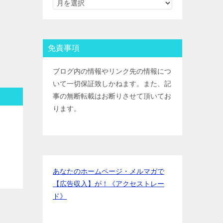
ＳＭＢＣ日興証券
IPOﾙｰﾙ
野村證券(ﾈｯﾄ＆ｺｰﾙ)
IPOﾙｰﾙ
東海東京証券
IPOﾙｰﾙ
岡三証券
IPOﾙｰﾙ
免責事項
ＧＭＯクリック証券
IPOﾙｰﾙ
Jトラストグローバル証券(旧エイ
ブログ内の情報やリンク先の情報につ
チ・エス証券)
IPOﾙｰﾙ
いて一切保証致しかねます。また、記
アイザワ証券
IPOﾙｰﾙ
事の無断転載はお断りさせて頂いてお
むさし証券
IPOﾙｰﾙ
ります。
マネックス証券
IPOﾙｰﾙ
あなたのホームページ・メルマガで
【広告収入】が！《アクセストレー
ド》