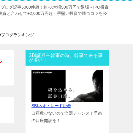
。ブログ記事5000件超！株FX大損500万円で退場～IPO投資
投資と合わせて+2,000万円超！手堅い投資で勝つコツを公
POブログランキング
SBI証券主幹事の時、幹事で来る事
し
が多い！
SBIネオトレード証券
口座数少ないので当選チャンス！早め
の口座開設を！