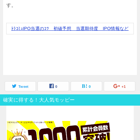
す。
ﾄﾗｺﾐｭIPO当選のｺﾂ 初値予想 当選期待度 IPO情報など
Tweet
0
0
+1
確実に得する！大人気モッピー