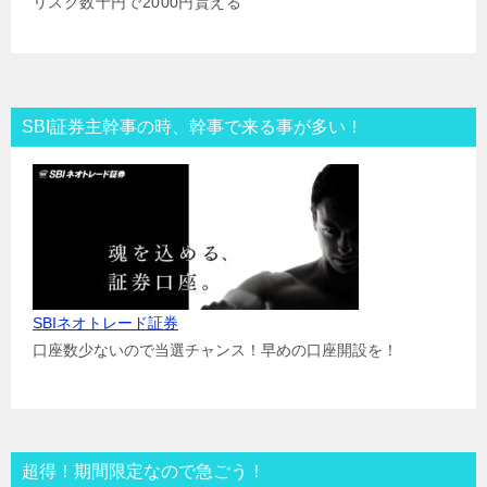
リスク数十円で2000円貰える
SBI証券主幹事の時、幹事で来る事が多い！
SBIネオトレード証券
口座数少ないので当選チャンス！早めの口座開設を！
超得！期間限定なので急ごう！