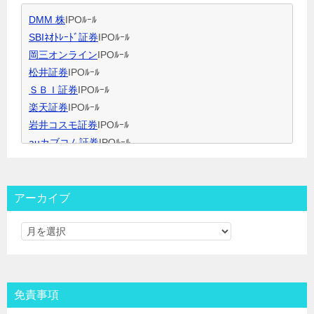
IPO当選のコツ 資金量別攻略法
DMM 株
IPOﾙｰﾙ
ＩＰＯ用語集
SBIﾈｵﾄﾚｰﾄﾞ証券
IPOﾙｰﾙ
岡三オンライン
IPOﾙｰﾙ
松井証券
IPOﾙｰﾙ
ＳＢＩ証券
IPOﾙｰﾙ
楽天証券
IPOﾙｰﾙ
岩井コスモ証券
IPOﾙｰﾙ
auカブコム証券
IPOﾙｰﾙ
大和証券
IPOﾙｰﾙ
大和コネクト証券
IPOﾙｰﾙ
三菱ＵＦＪ証券
IPOﾙｰﾙ
アーカイブ
みずほ証券
IPOﾙｰﾙ
ＳＭＢＣ日興証券
IPOﾙｰﾙ
野村證券(ﾈｯﾄ＆ｺｰﾙ)
IPOﾙｰﾙ
東海東京証券
IPOﾙｰﾙ
岡三証券
IPOﾙｰﾙ
免責事項
ＧＭＯクリック証券
IPOﾙｰﾙ