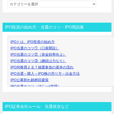
カ
テ
ゴ
リ
IPO投資の始め方・当選のコツ・IPO用語集
ー
▼
IPOとは、IPO投資の始め方
ク
IPO当選のコツ①（口座開設）
リ
IPO当選のコツ②（資金効率向上）
ッ
IPO当選のコツ③（継続は力なり）
ク
IPO何株買える？抽選参加の基本の流れ
で
IPO当選～購入～IPO株の売り方～出金方法
開
IPO公募割れ銘柄回避策
き
IPO当選のコツ（ｽｹｼﾞｭｰﾙ管理）
ま
IPO当選のコツ（SBI証券攻略）
す
IPO当選のコツ（未成年口座開設）
IPO当選のコツ（無理なく継続）
IPO証券会社ルール 当選状況など
IPO閑散期、空白期間の過ごし方