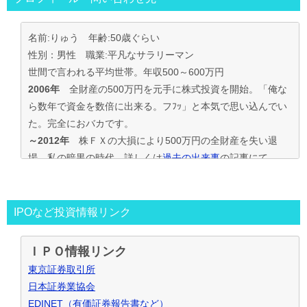
名前:りゅう 年齢:50歳ぐらい
性別：男性 職業:平凡なサラリーマン
世間で言われる平均世帯。年収500～600万円
2006年
全財産の500万円を元手に株式投資を開始。「俺な
ら数年で資金を数倍に出来る。フﾌｯ」と本気で思い込んでい
た。完全におバカです。
～2012年
株ＦＸの大損により500万円の全財産を失い退
場。私の暗黒の時代。詳しくは
過去の出来事
の記事にて
2013年～
資金30万円でIPO投資を真剣に再ｽﾀｰﾄ。
この時からﾌﾞﾛｸﾞもｽﾀｰﾄ。
投資の王道は手堅くｺﾂｺﾂ長期間、実践して利益を積上げて行
IPOなど投資情報リンク
く事と気付く。
IPO投資で毎年50万円ずつ増やす目標。
ＩＰＯ情報リンク
～2016年
目標を大きく上回り500万円の大損分を取り戻す
東京証券取引所
事が出来た。
日本証券業協会
2017年～
資金も順調に増えたのでIPO投資資金を500万円
EDINET（有価証券報告書など）