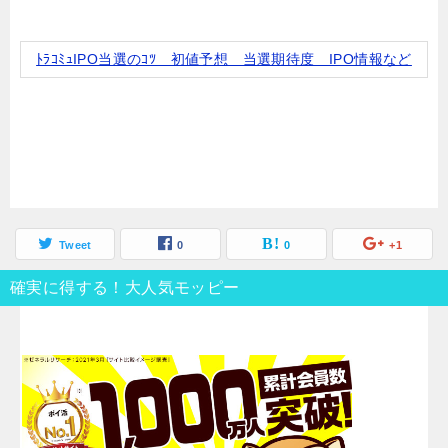
ﾄﾗｺﾐｭIPO当選のｺﾂ 初値予想 当選期待度 IPO情報など
Tweet
0
0
+1
確実に得する！大人気モッピー