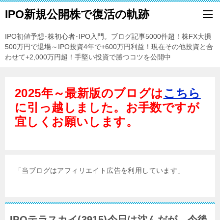
IPO新規公開株で復活の軌跡
IPO初値予想･株初心者･IPO入門。ブログ記事5000件超！株FX大損
500万円で退場～IPO投資4年で+600万円利益！現在その他投資と合
わせて+2,000万円超！手堅い投資で勝つコツを公開中
2025年～最新版のブログは
こちら
に引っ越しました。お手数ですが
宜しくお願いします。
「当ブログはアフィリエイト広告を利用しています」
IPOテラスカイ(3915)今日は沈んだが、今後