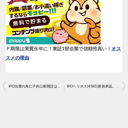
Ｐ期限は実質永年に！東証1部企業で信頼性高い！
オス
スメの理由
投
IPO当選の為に子供口座開設は有効手段です。しかし、将来に投資教育必須ですね。
IPOヘリオス(4593)新規承認。初値予想は、「公募価格チョイ上」かな。
稿
ナ
ビ
ゲ