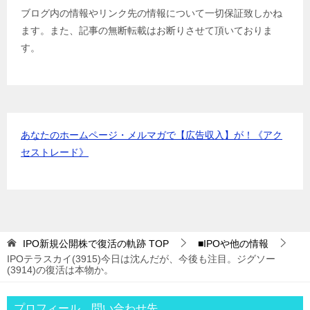
Jトラストグローバル証券(旧エイチ・エス証券)
IPOﾙｰﾙ
ブログ内の情報やリンク先の情報について一切保証致しかね
アイザワ証券
IPOﾙｰﾙ
ます。また、記事の無断転載はお断りさせて頂いておりま
むさし証券
IPOﾙｰﾙ
す。
マネックス証券
IPOﾙｰﾙ
あなたのホームページ・メルマガで【広告収入】が！《アク
セストレード》
IPO新規公開株で復活の軌跡
TOP
■IPOや他の情報
IPOテラスカイ(3915)今日は沈んだが、今後も注目。ジグソー
(3914)の復活は本物か。
プロフィール 問い合わせ先