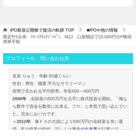
IPO新規公開株で復活の軌跡
TOP
■IPOや他の情報
限定ｻｲﾄ企画 ﾏﾈｰｽｸｳｪｱｼﾞｬﾊﾟﾝ M2J 口座開設で15,000円分P獲得
簡単手順
プロフィール 問い合わせ先
名前:りゅう 年齢:50歳ぐらい
性別：男性 職業:平凡なサラリーマン
世間で言われる平均世帯。年収500～600万円
2006年
全財産の500万円を元手に株式投資を開始。「俺な
ら数年で資金を数倍に出来る。フﾌｯ」と本気で思い込んでい
た。完全におバカです。
～2012年
株ＦＸの大損により500万円の全財産を失い退
場。私の暗黒の時代。詳しくは
過去の出来事
の記事にて