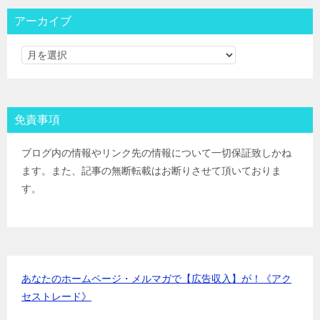
大和コネクト証券
IPOﾙｰﾙ
三菱ＵＦＪ証券
IPOﾙｰﾙ
アーカイブ
みずほ証券
IPOﾙｰﾙ
ＳＭＢＣ日興証券
IPOﾙｰﾙ
野村證券(ﾈｯﾄ＆ｺｰﾙ)
IPOﾙｰﾙ
東海東京証券
IPOﾙｰﾙ
岡三証券
IPOﾙｰﾙ
免責事項
ＧＭＯクリック証券
IPOﾙｰﾙ
Jトラストグローバル証券(旧エイチ・エス証券)
IPOﾙｰﾙ
ブログ内の情報やリンク先の情報について一切保証致しかね
アイザワ証券
IPOﾙｰﾙ
ます。また、記事の無断転載はお断りさせて頂いておりま
むさし証券
IPOﾙｰﾙ
す。
マネックス証券
IPOﾙｰﾙ
あなたのホームページ・メルマガで【広告収入】が！《アク
セストレード》