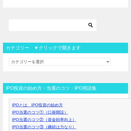
カテゴリー ▼クリックで開きます
カ
テ
ゴ
リ
IPO投資の始め方・当選のコツ・IPO用語集
ー
▼
IPOとは、IPO投資の始め方
ク
IPO当選のコツ①（口座開設）
リ
IPO当選のコツ②（資金効率向上）
ッ
IPO当選のコツ③（継続は力なり）
ク