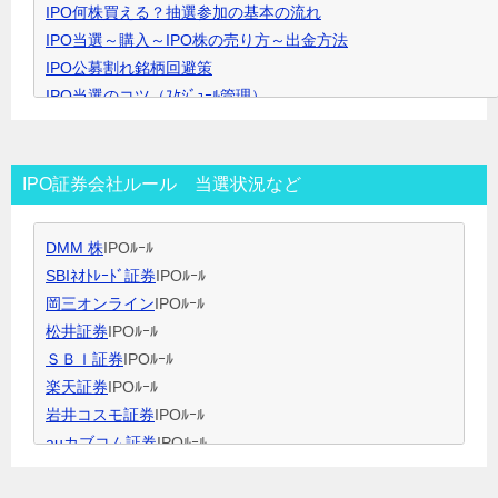
IPO何株買える？抽選参加の基本の流れ
で
IPO当選～購入～IPO株の売り方～出金方法
開
IPO公募割れ銘柄回避策
き
IPO当選のコツ（ｽｹｼﾞｭｰﾙ管理）
ま
IPO当選のコツ（SBI証券攻略）
す
IPO当選のコツ（未成年口座開設）
IPO当選のコツ（無理なく継続）
IPO証券会社ルール 当選状況など
IPO閑散期、空白期間の過ごし方
IPO当選のコツ 資金量別攻略法
DMM 株
IPOﾙｰﾙ
ＩＰＯ用語集
SBIﾈｵﾄﾚｰﾄﾞ証券
IPOﾙｰﾙ
岡三オンライン
IPOﾙｰﾙ
松井証券
IPOﾙｰﾙ
ＳＢＩ証券
IPOﾙｰﾙ
楽天証券
IPOﾙｰﾙ
岩井コスモ証券
IPOﾙｰﾙ
auカブコム証券
IPOﾙｰﾙ
大和証券
IPOﾙｰﾙ