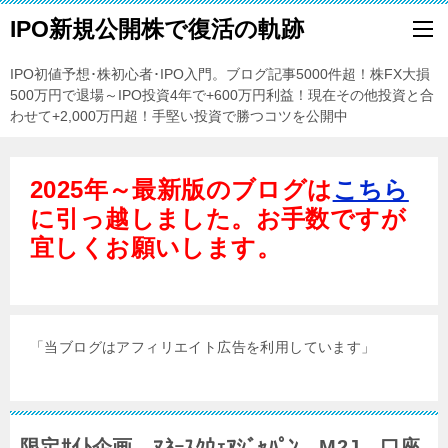
IPO新規公開株で復活の軌跡
IPO初値予想･株初心者･IPO入門。ブログ記事5000件超！株FX大損
500万円で退場～IPO投資4年で+600万円利益！現在その他投資と合
わせて+2,000万円超！手堅い投資で勝つコツを公開中
2025年～最新版のブログは
こちら
に引っ越しました。お手数ですが
宜しくお願いします。
「当ブログはアフィリエイト広告を利用しています」
限定ｻｲﾄ企画 ﾏﾈｰｽｸｳｪｱｼﾞｬﾊﾟﾝ M2J 口座