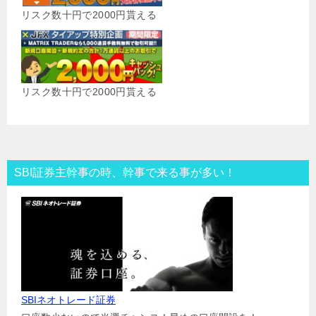
リスク数十円で2000円貰える
リスク数十円で2000円貰える
SBI証券主幹事の時、幹事で来る事が多い！
SBIネオトレード証券