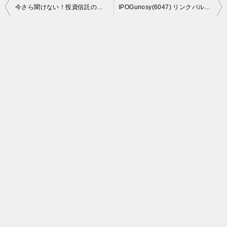
投
今さら聞けない！投資信託の仕組みとﾒﾘｯﾄ・ﾃﾞﾒﾘｯﾄ。ｸﾗｳﾄﾞﾊﾞﾝｸが良い感じ。
IPOGunosy(6047) リンクバル(6046)ジグソー(3914)いよいよ上場。最終初値予想
稿
ナ
ビ
ゲ
ー
シ
ョ
ン