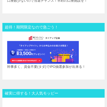
口座数少ないので当選チャンス！早めの口座開設を！
超得！期間限定なので急ごう！
幹事多く、資金不要(タダ)でIPO抽選参加が出来る！
確実に得する！大人気モッピー