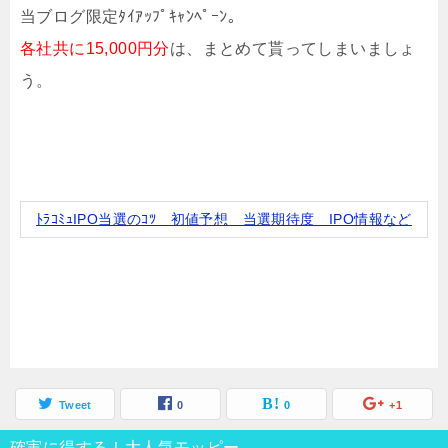
当ブログ限定ﾀｲｱｯﾌﾟｷｬﾝﾍﾟｰﾝ。
各社共に15,000円分
は、まとめて貰ってしまいましょ
う。
ﾄﾗｺﾐｭIPO当選のｺﾂ 初値予想 当選期待度 IPO情報など
Tweet
0
0
+1
確実に得する！大人気モッピー