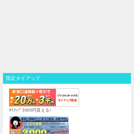
限定タイアップ
ﾀｲｱｯﾌﾟ3000円貰える!