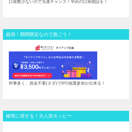
口座数少ないので当選チャンス！早めの口座開設を！
超得！期間限定なので急ごう！
幹事多く、資金不要(タダ)でIPO抽選参加が出来る！
確実に得する！大人気モッピー