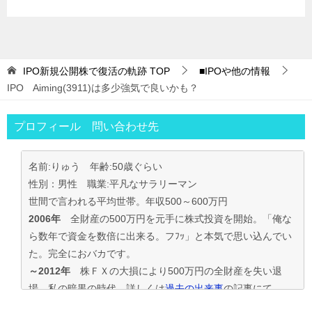
IPO新規公開株で復活の軌跡
TOP
■IPOや他の情報
IPO Aiming(3911)は多少強気で良いかも？
プロフィール 問い合わせ先
名前:りゅう 年齢:50歳ぐらい
性別：男性 職業:平凡なサラリーマン
世間で言われる平均世帯。年収500～600万円
2006年
全財産の500万円を元手に株式投資を開始。「俺な
ら数年で資金を数倍に出来る。フﾌｯ」と本気で思い込んでい
た。完全におバカです。
～2012年
株ＦＸの大損により500万円の全財産を失い退
場。私の暗黒の時代。詳しくは
過去の出来事
の記事にて
2013年～
資金30万円でIPO投資を真剣に再ｽﾀｰﾄ。