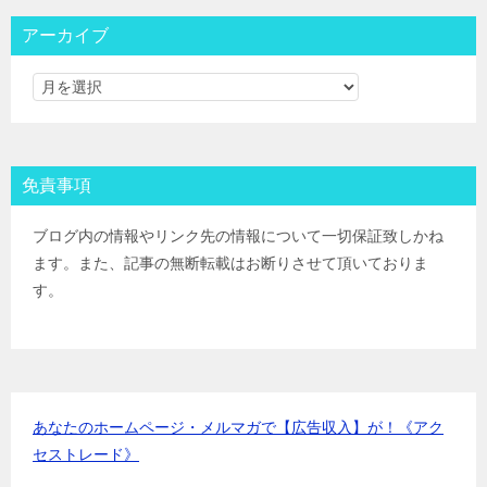
大和コネクト証券
IPOﾙｰﾙ
三菱ＵＦＪ証券
IPOﾙｰﾙ
アーカイブ
みずほ証券
IPOﾙｰﾙ
ＳＭＢＣ日興証券
IPOﾙｰﾙ
野村證券(ﾈｯﾄ＆ｺｰﾙ)
IPOﾙｰﾙ
東海東京証券
IPOﾙｰﾙ
岡三証券
IPOﾙｰﾙ
免責事項
ＧＭＯクリック証券
IPOﾙｰﾙ
Jトラストグローバル証券(旧エイチ・エス証券)
IPOﾙｰﾙ
ブログ内の情報やリンク先の情報について一切保証致しかね
アイザワ証券
IPOﾙｰﾙ
ます。また、記事の無断転載はお断りさせて頂いておりま
むさし証券
IPOﾙｰﾙ
す。
マネックス証券
IPOﾙｰﾙ
あなたのホームページ・メルマガで【広告収入】が！《アク
セストレード》