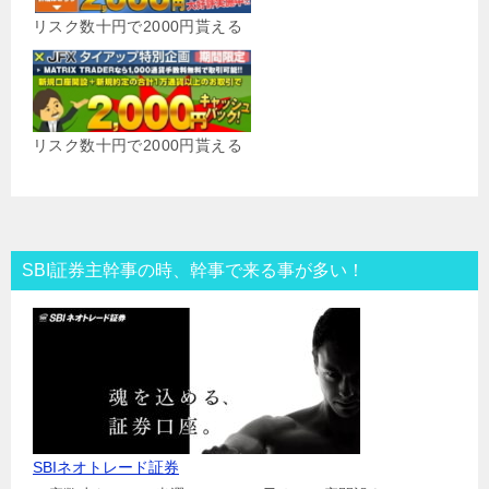
リスク数十円で2000円貰える
リスク数十円で2000円貰える
SBI証券主幹事の時、幹事で来る事が多い！
SBIネオトレード証券