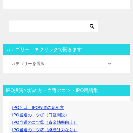
カテゴリー ▼クリックで開きます
カ
テ
ゴ
リ
IPO投資の始め方・当選のコツ・IPO用語集
ー
▼
IPOとは、IPO投資の始め方
ク
IPO当選のコツ①（口座開設）
リ
IPO当選のコツ②（資金効率向上）
ッ
IPO当選のコツ③（継続は力なり）
ク