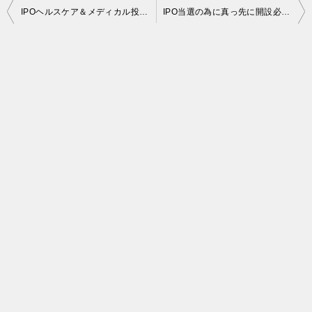
投
IPOヘルスケア＆メディカル投資法人(3455)いよいよ明日(3/11)抽選発表。当選報告が多いでしょう。
IPO当選の為に真っ先に開設必要。SMBC日興証券 ＩＰＯルール 当選状況・抽選配分・資金拘束など
稿
ナ
ビ
ゲ
ー
シ
ョ
ン