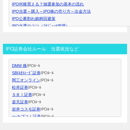
IPO何株買える？抽選参加の基本の流れ
で
IPO当選～購入～IPO株の売り方～出金方法
開
IPO公募割れ銘柄回避策
き
IPO当選のコツ（ｽｹｼﾞｭｰﾙ管理）
ま
IPO当選のコツ（SBI証券攻略）
す
IPO当選のコツ（未成年口座開設）
IPO当選のコツ（無理なく継続）
IPO証券会社ルール 当選状況など
IPO閑散期、空白期間の過ごし方
IPO当選のコツ 資金量別攻略法
DMM 株
IPOﾙｰﾙ
ＩＰＯ用語集
SBIﾈｵﾄﾚｰﾄﾞ証券
IPOﾙｰﾙ
岡三オンライン
IPOﾙｰﾙ
松井証券
IPOﾙｰﾙ
ＳＢＩ証券
IPOﾙｰﾙ
楽天証券
IPOﾙｰﾙ
岩井コスモ証券
IPOﾙｰﾙ
auカブコム証券
IPOﾙｰﾙ
大和証券
IPOﾙｰﾙ