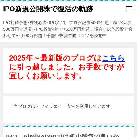
IPO新規公開株で復活の軌跡
IPO初値予想･株初心者･IPO入門。ブログ記事5000件超！株FX大損
500万円で退場～IPO投資4年で+600万円利益！現在その他投資と合
わせて+2,000万円超！手堅い投資で勝つコツを公開中
2025年～最新版のブログは
こちら
に引っ越しました。お手数ですが
宜しくお願いします。
「当ブログはアフィリエイト広告を利用しています」
IPO Aiming(3911)は多少強気で良いか