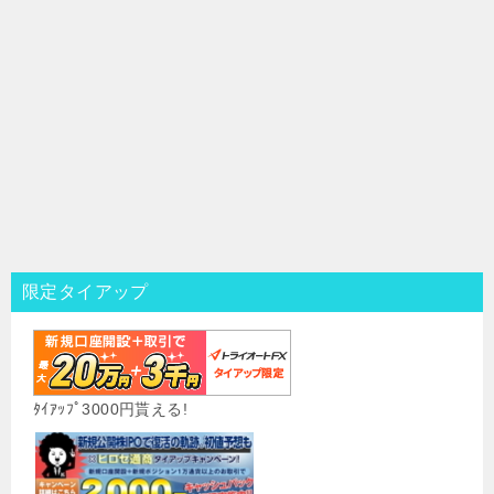
限定タイアップ
ﾀｲｱｯﾌﾟ3000円貰える!