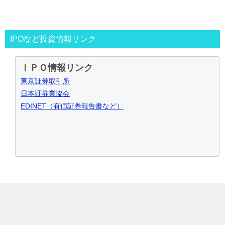
2013年～
資金30万円でIPO投資を真剣に再ｽﾀｰﾄ。
この時からﾌﾞﾛｸﾞもｽﾀｰﾄ。
投資の王道は手堅くｺﾂｺﾂ長期間、実践して利益を積上げて行
IPOなど投資情報リンク
く事と気付く。
IPO投資で毎年50万円ずつ増やす目標。
ＩＰＯ情報リンク
～2016年
目標を大きく上回り500万円の大損分を取り戻す
東京証券取引所
事が出来た。
日本証券業協会
2017年～
資金も順調に増えたのでIPO投資資金を500万円
EDINET（有価証券報告書など）
で残りの資金でIPOｾｶﾝﾀﾞﾘｰ･ﾛﾎﾞｱﾄﾞﾊﾞｲｻﾞｰ･ｿｰｼｬﾙﾚﾝﾃﾞｨﾝｸﾞ･暴
落ﾘﾊﾞｳﾝﾄﾞ投資など追加し実践中
2021年～
IPO投資などを中心にして投資合計利益2,000万
円達成！
お問合せ･ご質問など御座いましたら、こちらからお願い致し
ます
IPOブログ
IPO投資
© 2026 IPO新規公開株で復活の軌跡
TOPへ
ランキング
始め方･入門