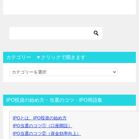
カテゴリー ▼クリックで開きます
カ
テ
ゴ
リ
IPO投資の始め方・当選のコツ・IPO用語集
ー
▼
IPOとは、IPO投資の始め方
ク
IPO当選のコツ①（口座開設）
リ
IPO当選のコツ②（資金効率向上）
ッ