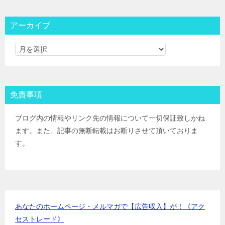
大和コネクト証券
IPOﾙｰﾙ
三菱ＵＦＪ証券
IPOﾙｰﾙ
アーカイブ
みずほ証券
IPOﾙｰﾙ
ＳＭＢＣ日興証券
IPOﾙｰﾙ
野村證券(ﾈｯﾄ＆ｺｰﾙ)
IPOﾙｰﾙ
東海東京証券
IPOﾙｰﾙ
岡三証券
IPOﾙｰﾙ
免責事項
ＧＭＯクリック証券
IPOﾙｰﾙ
Jトラストグローバル証券(旧エイチ・エス証券)
IPOﾙｰﾙ
ブログ内の情報やリンク先の情報について一切保証致しかね
アイザワ証券
IPOﾙｰﾙ
ます。また、記事の無断転載はお断りさせて頂いておりま
むさし証券
IPOﾙｰﾙ
す。
マネックス証券
IPOﾙｰﾙ
あなたのホームページ・メルマガで【広告収入】が！《アク
セストレード》