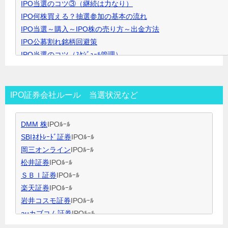
IPO当選のコツ③（継続は力なり）
ク
IPO何株買える？抽選参加の基本の流れ
で
IPO当選～購入～IPO株の売り方～出金方法
開
IPO公募割れ銘柄回避策
き
IPO当選のコツ（ｽｹｼﾞｭｰﾙ管理）
ま
IPO当選のコツ（SBI証券攻略）
す
IPO当選のコツ（未成年口座開設）
IPO当選のコツ（無理なく継続）
IPO証券会社ルール 当選状況など
IPO閑散期、空白期間の過ごし方
IPO当選のコツ 資金量別攻略法
DMM 株
IPOﾙｰﾙ
ＩＰＯ用語集
SBIﾈｵﾄﾚｰﾄﾞ証券
IPOﾙｰﾙ
岡三オンライン
IPOﾙｰﾙ
松井証券
IPOﾙｰﾙ
ＳＢＩ証券
IPOﾙｰﾙ
楽天証券
IPOﾙｰﾙ
岩井コスモ証券
IPOﾙｰﾙ
auカブコム証券
IPOﾙｰﾙ
大和証券
IPOﾙｰﾙ