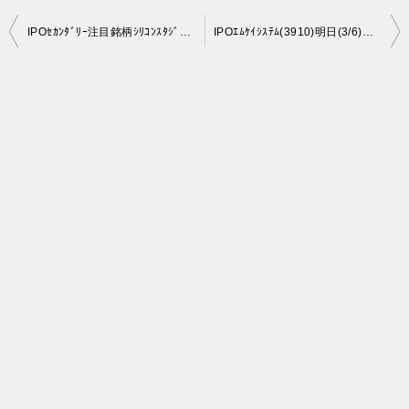
投
IPOｾｶﾝﾀﾞﾘｰ注目銘柄ｼﾘｺﾝｽﾀｼﾞｵ(3907)今日の動きは。
IPOｴﾑｹｲｼｽﾃﾑ(3910)明日(3/6)抽選発表。楽しみですね。
稿
ナ
ビ
ゲ
ー
シ
ョ
ン