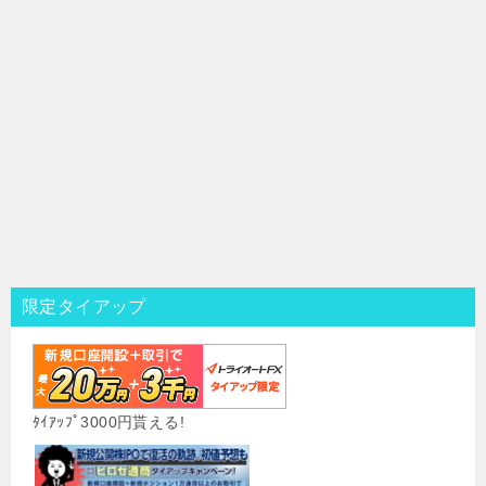
限定タイアップ
ﾀｲｱｯﾌﾟ3000円貰える!