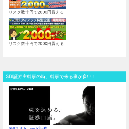
リスク数十円で2000円貰える
リスク数十円で2000円貰える
SBI証券主幹事の時、幹事で来る事が多い！
SBIネオトレード証券