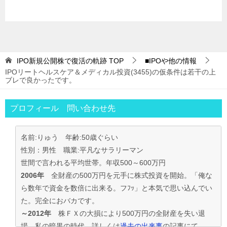
IPO新規公開株で復活の軌跡
TOP
■IPOや他の情報
IPOリートヘルスケア＆メディカル投資(3455)の仮条件は若干の上
ブレで良かったです。
プロフィール 問い合わせ先
名前:りゅう 年齢:50歳ぐらい
性別：男性 職業:平凡なサラリーマン
世間で言われる平均世帯。年収500～600万円
2006年
全財産の500万円を元手に株式投資を開始。「俺な
ら数年で資金を数倍に出来る。フﾌｯ」と本気で思い込んでい
た。完全におバカです。
～2012年
株ＦＸの大損により500万円の全財産を失い退
場。私の暗黒の時代。詳しくは
過去の出来事
の記事にて