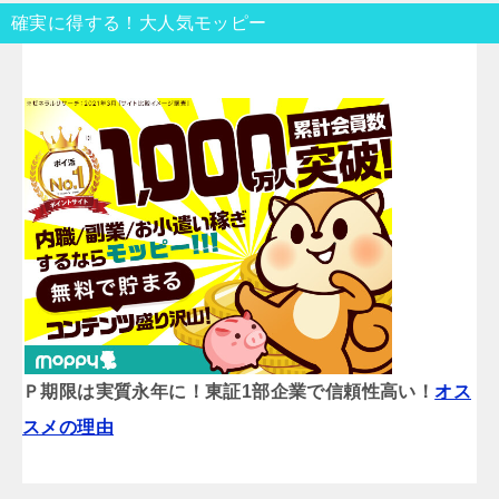
確実に得する！大人気モッピー
Ｐ期限は実質永年に！東証1部企業で信頼性高い！
オス
スメの理由