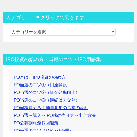
カテゴリー ▼クリックで開きます
カ
テ
ゴ
リ
IPO投資の始め方・当選のコツ・IPO用語集
ー
▼
IPOとは、IPO投資の始め方
ク
IPO当選のコツ①（口座開設）
リ
IPO当選のコツ②（資金効率向上）
ッ
IPO当選のコツ③（継続は力なり）
ク
IPO何株買える？抽選参加の基本の流れ
で
IPO当選～購入～IPO株の売り方～出金方法
開
IPO公募割れ銘柄回避策
き
IPO当選のコツ（ｽｹｼﾞｭｰﾙ管理）
ま