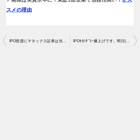
スメの理由
投
IPO投資にマネックス証券は当選確率が高いので必須。
IPOｾｶﾝﾀﾞﾘｰ爆上げです。明日(1/6)も上がるのかな
稿
ナ
ビ
ゲ
ー
シ
ョ
ン