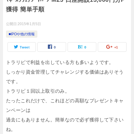
獲得 簡単手順
公開日:
2015年1月5日
■IPOや他の情報
Tweet
0
0
+1
トラリピで利益を出している方も多いようです。
しっかり資金管理してチャレンジする価値はありそう
です。
トラリピ１回以上取引のみ。
たったこれだけで、これほどの高額なプレゼントキャ
ンペーンは
過去にもありません。簡単なので必ず獲得して下さい
ね。