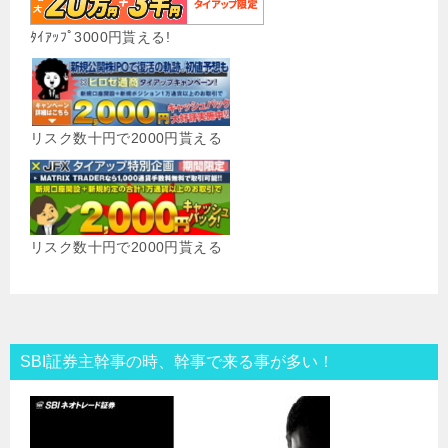
ﾀｲｱｯﾌﾟ3000円貰える!
リスク数十円で2000円貰える
リスク数十円で2000円貰える
SBI証券主幹事の時、幹事で来る事が多い！