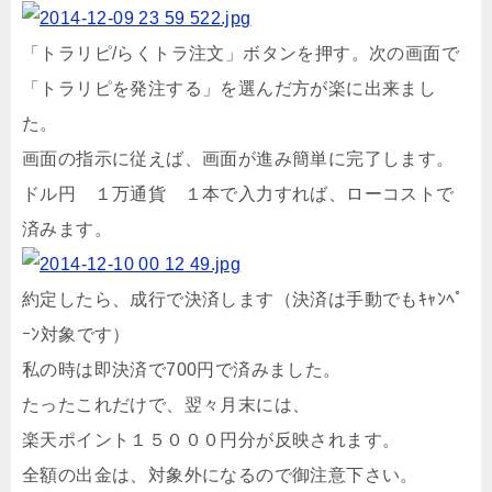
「トラリピ/らくトラ注文」ボタンを押す。次の画面で
「トラリピを発注する」を選んだ方が楽に出来まし
た。
画面の指示に従えば、画面が進み簡単に完了します。
ドル円 １万通貨 １本で入力すれば、ローコストで
済みます。
約定したら、成行で決済します（決済は手動でもｷｬﾝﾍﾟ
ｰﾝ対象です）
私の時は即決済で700円で済みました。
たったこれだけで、翌々月末には、
楽天ポイント１５０００円分が反映されます。
全額の出金は、対象外になるので御注意下さい。