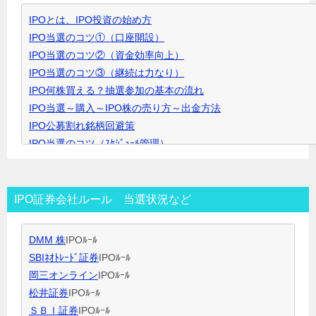
▼
IPOとは、IPO投資の始め方
ク
IPO当選のコツ①（口座開設）
リ
IPO当選のコツ②（資金効率向上）
ッ
IPO当選のコツ③（継続は力なり）
ク
IPO何株買える？抽選参加の基本の流れ
で
IPO当選～購入～IPO株の売り方～出金方法
開
IPO公募割れ銘柄回避策
き
IPO当選のコツ（ｽｹｼﾞｭｰﾙ管理）
ま
IPO当選のコツ（SBI証券攻略）
す
IPO当選のコツ（未成年口座開設）
IPO当選のコツ（無理なく継続）
IPO証券会社ルール 当選状況など
IPO閑散期、空白期間の過ごし方
IPO当選のコツ 資金量別攻略法
DMM 株
IPOﾙｰﾙ
ＩＰＯ用語集
SBIﾈｵﾄﾚｰﾄﾞ証券
IPOﾙｰﾙ
岡三オンライン
IPOﾙｰﾙ
松井証券
IPOﾙｰﾙ
ＳＢＩ証券
IPOﾙｰﾙ