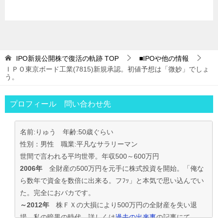
IPO新規公開株で復活の軌跡
TOP
■IPOや他の情報
ＩＰＯ東京ボード工業(7815)新規承認。初値予想は「微妙」でしょ
う。
プロフィール 問い合わせ先
名前:りゅう 年齢:50歳ぐらい
性別：男性 職業:平凡なサラリーマン
世間で言われる平均世帯。年収500～600万円
2006年
全財産の500万円を元手に株式投資を開始。「俺な
ら数年で資金を数倍に出来る。フﾌｯ」と本気で思い込んでい
た。完全におバカです。
～2012年
株ＦＸの大損により500万円の全財産を失い退
場。私の暗黒の時代。詳しくは
過去の出来事
の記事にて