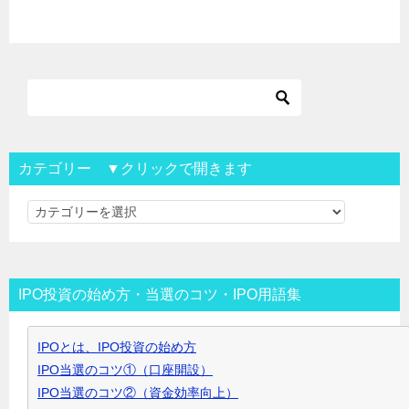
カテゴリー ▼クリックで開きます
カ
テ
ゴ
リ
IPO投資の始め方・当選のコツ・IPO用語集
ー
▼
IPOとは、IPO投資の始め方
ク
IPO当選のコツ①（口座開設）
リ
IPO当選のコツ②（資金効率向上）
ッ