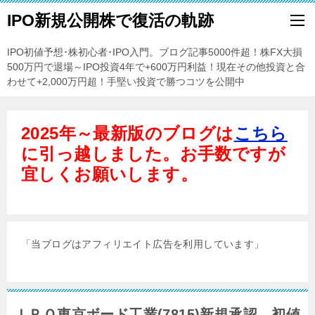
IPO新規公開株で復活の軌跡
IPO初値予想･株初心者･IPO入門。ブログ記事5000件超！株FX大損
500万円で退場～IPO投資4年で+600万円利益！現在その他投資と合
わせて+2,000万円超！手堅い投資で勝つコツを公開中
2025年～最新版のブログは
こちら
に引っ越しました。お手数ですが
宜しくお願いします。
「当ブログはアフィリエイト広告を利用しています」
ＩＰＯ東京ボード工業(7815)新規承認。初値