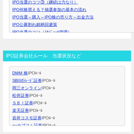
IPO当選のコツ③（継続は力なり）
ク
IPO何株買える？抽選参加の基本の流れ
で
IPO当選～購入～IPO株の売り方～出金方法
開
IPO公募割れ銘柄回避策
き
IPO当選のコツ（ｽｹｼﾞｭｰﾙ管理）
ま
IPO当選のコツ（SBI証券攻略）
す
IPO当選のコツ（未成年口座開設）
IPO当選のコツ（無理なく継続）
IPO証券会社ルール 当選状況など
IPO閑散期、空白期間の過ごし方
IPO当選のコツ 資金量別攻略法
DMM 株
IPOﾙｰﾙ
ＩＰＯ用語集
SBIﾈｵﾄﾚｰﾄﾞ証券
IPOﾙｰﾙ
岡三オンライン
IPOﾙｰﾙ
松井証券
IPOﾙｰﾙ
ＳＢＩ証券
IPOﾙｰﾙ
楽天証券
IPOﾙｰﾙ
岩井コスモ証券
IPOﾙｰﾙ
auカブコム証券
IPOﾙｰﾙ
大和証券
IPOﾙｰﾙ