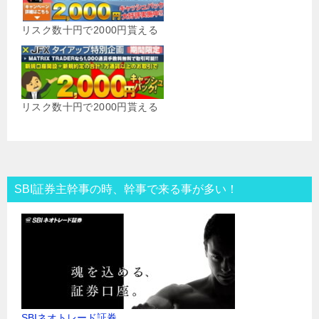
リスク数十円で2000円貰える
リスク数十円で2000円貰える
SBI証券主幹事の時、幹事で来る事が多い！
SBIネオトレード証券