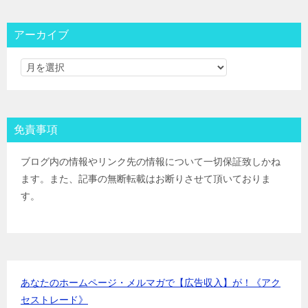
大和コネクト証券
IPOﾙｰﾙ
三菱ＵＦＪ証券
IPOﾙｰﾙ
アーカイブ
みずほ証券
IPOﾙｰﾙ
ＳＭＢＣ日興証券
IPOﾙｰﾙ
野村證券(ﾈｯﾄ＆ｺｰﾙ)
IPOﾙｰﾙ
東海東京証券
IPOﾙｰﾙ
岡三証券
IPOﾙｰﾙ
免責事項
ＧＭＯクリック証券
IPOﾙｰﾙ
Jトラストグローバル証券(旧エイチ・エス証券)
IPOﾙｰﾙ
ブログ内の情報やリンク先の情報について一切保証致しかね
アイザワ証券
IPOﾙｰﾙ
ます。また、記事の無断転載はお断りさせて頂いておりま
むさし証券
IPOﾙｰﾙ
す。
マネックス証券
IPOﾙｰﾙ
あなたのホームページ・メルマガで【広告収入】が！《アク
セストレード》