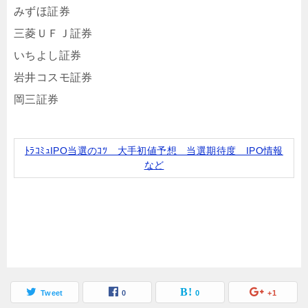
みずほ証券
三菱ＵＦＪ証券
いちよし証券
岩井コスモ証券
岡三証券
ﾄﾗｺﾐｭIPO当選のｺﾂ 大手初値予想 当選期待度 IPO情報
など
Tweet
0
0
+1