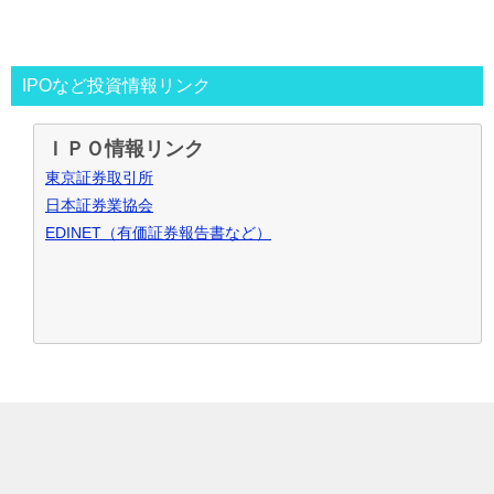
2013年～
資金30万円でIPO投資を真剣に再ｽﾀｰﾄ。
この時からﾌﾞﾛｸﾞもｽﾀｰﾄ。
投資の王道は手堅くｺﾂｺﾂ長期間、実践して利益を積上げて行
IPOなど投資情報リンク
く事と気付く。
IPO投資で毎年50万円ずつ増やす目標。
ＩＰＯ情報リンク
～2016年
目標を大きく上回り500万円の大損分を取り戻す
東京証券取引所
事が出来た。
日本証券業協会
2017年～
資金も順調に増えたのでIPO投資資金を500万円
EDINET（有価証券報告書など）
で残りの資金でIPOｾｶﾝﾀﾞﾘｰ･ﾛﾎﾞｱﾄﾞﾊﾞｲｻﾞｰ･ｿｰｼｬﾙﾚﾝﾃﾞｨﾝｸﾞ･暴
落ﾘﾊﾞｳﾝﾄﾞ投資など追加し実践中
2021年～
IPO投資などを中心にして投資合計利益2,000万
円達成！
お問合せ･ご質問など御座いましたら、こちらからお願い致し
ます
IPOブログ
IPO投資
© 2026 IPO新規公開株で復活の軌跡
TOPへ
ランキング
始め方･入門