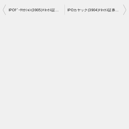
投
IPOﾃﾞｰﾀｾｸｼｮﾝ(3905)ﾏﾈｯｸｽ証券副幹事！枚数多い。初値予想「騰がる」でしょう。当選出来そう
IPOカヤック(3904)ﾏﾈｯｸｽ証券幹事。枚数多い。初値予想「騰がる」で決まり。
稿
ナ
ビ
ゲ
ー
シ
ョ
ン