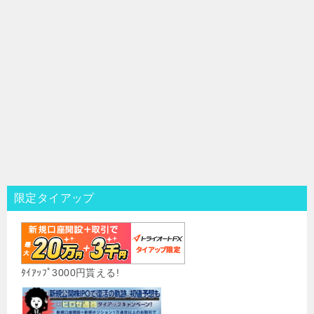
限定タイアップ
ﾀｲｱｯﾌﾟ3000円貰える!