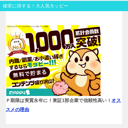
確実に得する！大人気モッピー
Ｐ期限は実質永年に！東証1部企業で信頼性高い！
オス
スメの理由