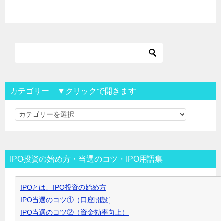
カテゴリー ▼クリックで開きます
カ
テ
ゴ
リ
IPO投資の始め方・当選のコツ・IPO用語集
ー
▼
IPOとは、IPO投資の始め方
ク
IPO当選のコツ①（口座開設）
リ
IPO当選のコツ②（資金効率向上）
ッ