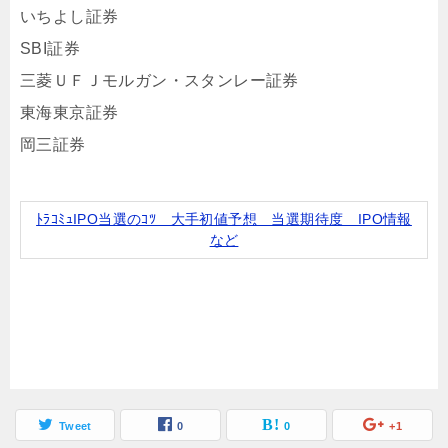
いちよし証券
SBI証券
三菱ＵＦＪモルガン・スタンレー証券
東海東京証券
岡三証券
ﾄﾗｺﾐｭIPO当選のｺﾂ 大手初値予想 当選期待度 IPO情報
など
Tweet
0
0
+1