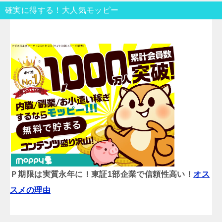
確実に得する！大人気モッピー
Ｐ期限は実質永年に！東証1部企業で信頼性高い！
オス
スメの理由