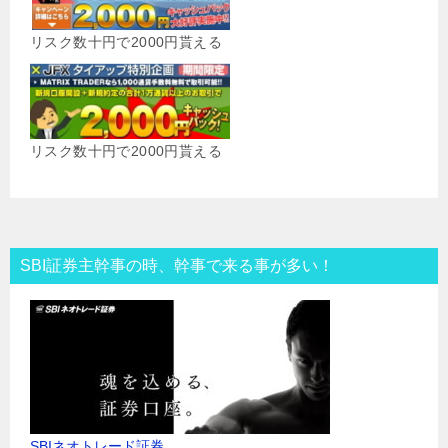
リスク数十円で2000円貰える
リスク数十円で2000円貰える
SBI証券主幹事の時、幹事で来る事が多い！
SBIネオトレード証券