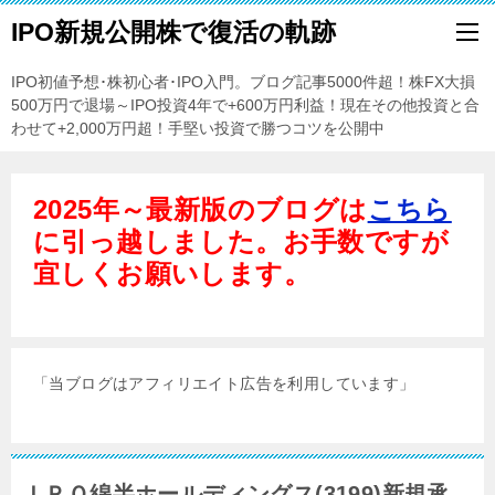
IPO新規公開株で復活の軌跡
IPO初値予想･株初心者･IPO入門。ブログ記事5000件超！株FX大損
500万円で退場～IPO投資4年で+600万円利益！現在その他投資と合
わせて+2,000万円超！手堅い投資で勝つコツを公開中
2025年～最新版のブログは
こちら
に引っ越しました。お手数ですが
宜しくお願いします。
「当ブログはアフィリエイト広告を利用しています」
ＩＰＯ綿半ホールディングス(3199)新規承