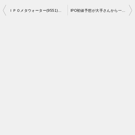
投
ＩＰＯメタウォーター(9551)新規承認。初値予想は「微妙」でしょう。
IPO初値予想が大手さんから一気に来ました。予想通りＣ級が大量で、ちょっと残念。
稿
ナ
ビ
ゲ
ー
シ
ョ
ン