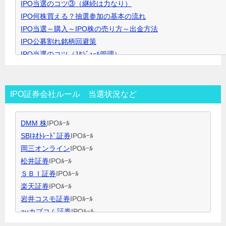
IPO当選のコツ③（継続は力なり）
ク
IPO何株買える？抽選参加の基本の流れ
で
IPO当選～購入～IPO株の売り方～出金方法
開
IPO公募割れ銘柄回避策
き
IPO当選のコツ（ｽｹｼﾞｭｰﾙ管理）
ま
IPO当選のコツ（SBI証券攻略）
す
IPO当選のコツ（未成年口座開設）
IPO当選のコツ（無理なく継続）
IPO証券会社ルール 当選状況など
IPO閑散期、空白期間の過ごし方
IPO当選のコツ 資金量別攻略法
DMM 株
IPOﾙｰﾙ
ＩＰＯ用語集
SBIﾈｵﾄﾚｰﾄﾞ証券
IPOﾙｰﾙ
岡三オンライン
IPOﾙｰﾙ
松井証券
IPOﾙｰﾙ
ＳＢＩ証券
IPOﾙｰﾙ
楽天証券
IPOﾙｰﾙ
岩井コスモ証券
IPOﾙｰﾙ
auカブコム証券
IPOﾙｰﾙ
大和証券
IPOﾙｰﾙ