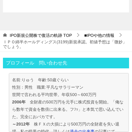
IPO新規公開株で復活の軌跡
TOP
■IPOや他の情報
ＩＰＯ綿半ホールディングス(3199)新規承認。初値予想は「微妙」
でしょう。
プロフィール 問い合わせ先
名前:りゅう 年齢:50歳ぐらい
性別：男性 職業:平凡なサラリーマン
世間で言われる平均世帯。年収500～600万円
2006年
全財産の500万円を元手に株式投資を開始。「俺な
ら数年で資金を数倍に出来る。フﾌｯ」と本気で思い込んでい
た。完全におバカです。
～2012年
株ＦＸの大損により500万円の全財産を失い退
場。私の暗黒の時代。詳しくは
過去の出来事
の記事にて