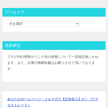
大和コネクト証券
IPOﾙｰﾙ
三菱ＵＦＪ証券
IPOﾙｰﾙ
アーカイブ
みずほ証券
IPOﾙｰﾙ
ＳＭＢＣ日興証券
IPOﾙｰﾙ
野村證券(ﾈｯﾄ＆ｺｰﾙ)
IPOﾙｰﾙ
東海東京証券
IPOﾙｰﾙ
岡三証券
IPOﾙｰﾙ
免責事項
ＧＭＯクリック証券
IPOﾙｰﾙ
Jトラストグローバル証券(旧エイチ・エス証券)
IPOﾙｰﾙ
ブログ内の情報やリンク先の情報について一切保証致しかね
アイザワ証券
IPOﾙｰﾙ
ます。また、記事の無断転載はお断りさせて頂いておりま
むさし証券
IPOﾙｰﾙ
す。
マネックス証券
IPOﾙｰﾙ
あなたのホームページ・メルマガで【広告収入】が！《アク
セストレード》