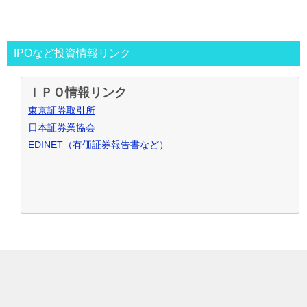
2013年～
資金30万円でIPO投資を真剣に再ｽﾀｰﾄ。
この時からﾌﾞﾛｸﾞもｽﾀｰﾄ。
投資の王道は手堅くｺﾂｺﾂ長期間、実践して利益を積上げて行
IPOなど投資情報リンク
く事と気付く。
IPO投資で毎年50万円ずつ増やす目標。
ＩＰＯ情報リンク
～2016年
目標を大きく上回り500万円の大損分を取り戻す
東京証券取引所
事が出来た。
日本証券業協会
2017年～
資金も順調に増えたのでIPO投資資金を500万円
EDINET（有価証券報告書など）
で残りの資金でIPOｾｶﾝﾀﾞﾘｰ･ﾛﾎﾞｱﾄﾞﾊﾞｲｻﾞｰ･ｿｰｼｬﾙﾚﾝﾃﾞｨﾝｸﾞ･暴
落ﾘﾊﾞｳﾝﾄﾞ投資など追加し実践中
2021年～
IPO投資などを中心にして投資合計利益2,000万
円達成！
お問合せ･ご質問など御座いましたら、こちらからお願い致し
ます
IPOブログ
IPO投資
© 2026 IPO新規公開株で復活の軌跡
TOPへ
ランキング
始め方･入門