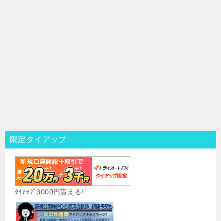
限定タイアップ
ﾀｲｱｯﾌﾟ3000円貰える!