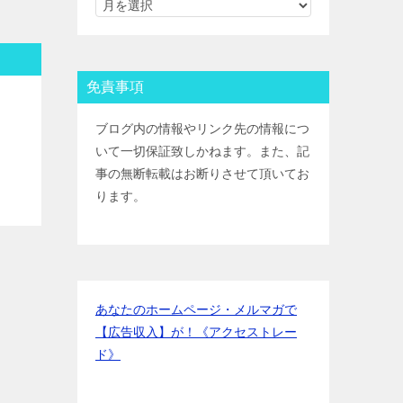
ＳＭＢＣ日興証券
IPOﾙｰﾙ
野村證券(ﾈｯﾄ＆ｺｰﾙ)
IPOﾙｰﾙ
東海東京証券
IPOﾙｰﾙ
岡三証券
IPOﾙｰﾙ
免責事項
ＧＭＯクリック証券
IPOﾙｰﾙ
Jトラストグローバル証券(旧エイ
ブログ内の情報やリンク先の情報につ
チ・エス証券)
IPOﾙｰﾙ
いて一切保証致しかねます。また、記
アイザワ証券
IPOﾙｰﾙ
事の無断転載はお断りさせて頂いてお
むさし証券
IPOﾙｰﾙ
ります。
マネックス証券
IPOﾙｰﾙ
あなたのホームページ・メルマガで
【広告収入】が！《アクセストレー
ド》