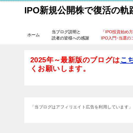
IPO新規公開株で復活の軌
当ブログ説明と
「IPO投資始め
ホーム
読者の皆様への感謝
IPO入門･当選の
2025年～最新版のブログは
こ
くお願いします。
「当ブログはアフィリエイト広告を利用しています」