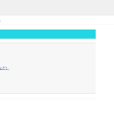
。
など）