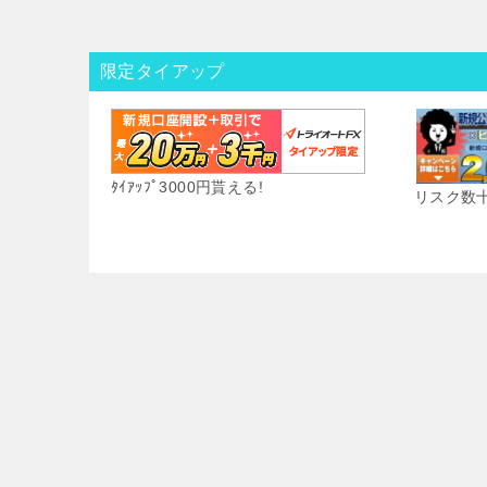
限定タイアップ
ﾀｲｱｯﾌﾟ3000円貰える!
リスク数十