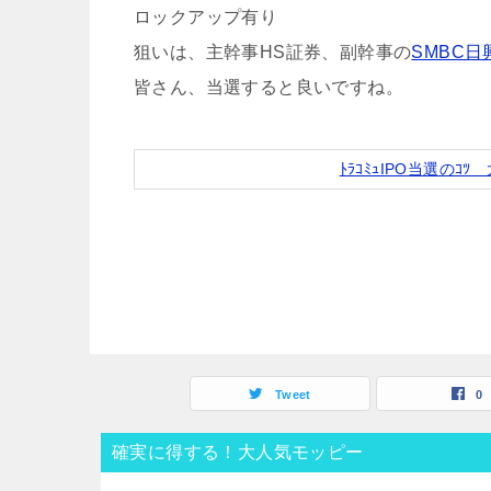
ロックアップ有り
狙いは、主幹事HS証券、副幹事の
SMBC日
皆さん、当選すると良いですね。
ﾄﾗｺﾐｭIPO当選の
Tweet
0
確実に得する！大人気モッピー