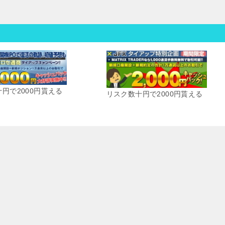
円で2000円貰える
リスク数十円で2000円貰える