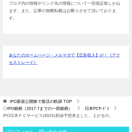
ブログ内の情報やリンク先の情報について一切保証致しかね
アイザワ証券
IPOﾙｰﾙ
ます。また、記事の無断転載はお断りさせて頂いておりま
むさし証券
IPOﾙｰﾙ
す。
マネックス証券
IPOﾙｰﾙ
あなたのホームページ・メルマガで【広告収入】が！《アク
セストレード》
IPO新規公開株で復活の軌跡
TOP
◇IPO銘柄（2017.7までの一部銘柄）
日本PCｻｰﾋﾞｽ
IPO日本ＰＣサービス(6025)初値予想来ました。上がるの。
プロフィール 問い合わせ先