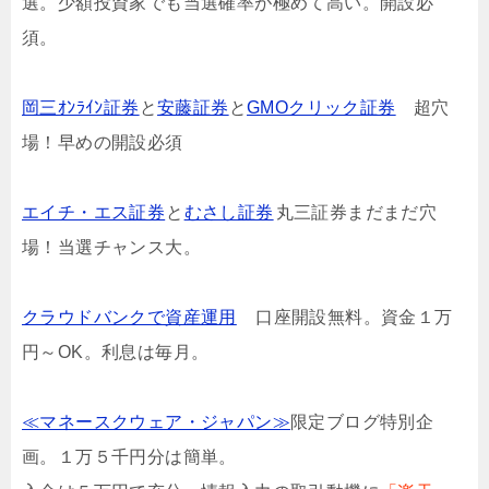
選。少額投資家でも当選確率が極めて高い。開設必
須。
岡三ｵﾝﾗｲﾝ証券
と
安藤証券
と
GMOクリック証券
超穴
場！早めの開設必須
エイチ・エス証券
と
むさし証券
丸三証券まだまだ穴
場！当選チャンス大。
クラウドバンクで資産運用
口座開設無料。資金１万
円～OK。利息は毎月。
≪マネースクウェア・ジャパン≫
限定ブログ特別企
画。１万５千円分は簡単。