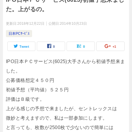
た。上がるの。
更新日:
2018年12月22日
公開日:
2014年10月23日
日本PCｻｰﾋﾞｽ
Tweet
0
0
+1
IPO日本ＰＣサービス(6025)大手さんから初値予想来ま
した。
公募価格想定４５０円
初値予想（平均値）５２５円
評価はＢ級です。
上がる感じの予想で来ましたが、セントレックスは
微妙と考えますので、私は一部参加にします。
と言っても、枚数が2500枚で少ないので簡単には