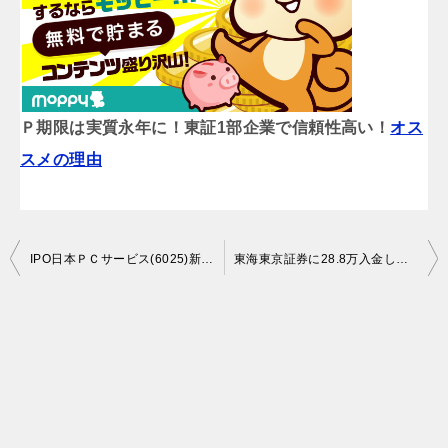
Ｐ期限は実質永年に！東証1部企業で信頼性高い！
オス
スメの理由
投
IPO日本ＰＣサービス(6025)新規承認来た。初値予想は微妙。
東海東京証券に28.8万入金しました。ちょっと面倒。
稿
ナ
ビ
ゲ
ー
シ