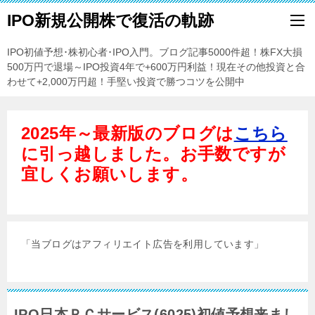
IPO新規公開株で復活の軌跡
IPO初値予想･株初心者･IPO入門。ブログ記事5000件超！株FX大損
500万円で退場～IPO投資4年で+600万円利益！現在その他投資と合
わせて+2,000万円超！手堅い投資で勝つコツを公開中
2025年～最新版のブログは
こちら
に引っ越しました。お手数ですが
宜しくお願いします。
「当ブログはアフィリエイト広告を利用しています」
IPO日本ＰＣサービス(6025)初値予想来まし