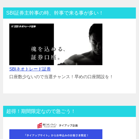
SBI証券主幹事の時、幹事で来る事が多い！
SBIネオトレード証券
口座数少ないので当選チャンス！早めの口座開設を！
超得！期間限定なので急ごう！