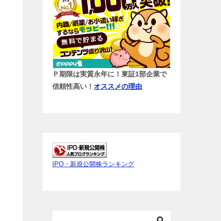
Ｐ期限は実質永年に！東証1部企業で
信頼性高い！
オススメの理由
IPO・新規公開株ランキング