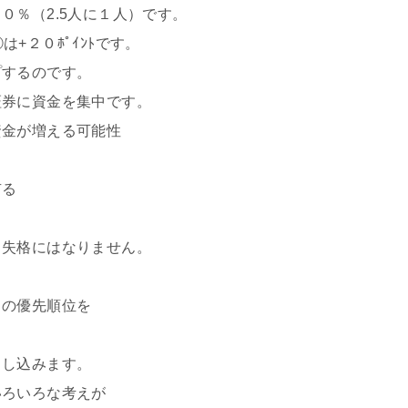
０％（2.5人に１人）です。
は+２０ﾎﾟｲﾝﾄです。
プするのです。
証券に資金を集中です。
資金が増える可能性
有る
、失格にはなりません。
Ｂの優先順位を
申し込みます。
いろいろな考えが