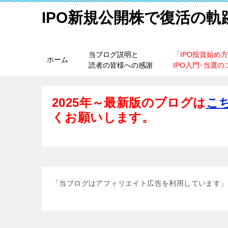
IPO新規公開株で復活の軌
当ブログ説明と
「IPO投資始め
ホーム
読者の皆様への感謝
IPO入門･当選の
2025年～最新版のブログは
こ
くお願いします。
「当ブログはアフィリエイト広告を利用しています」