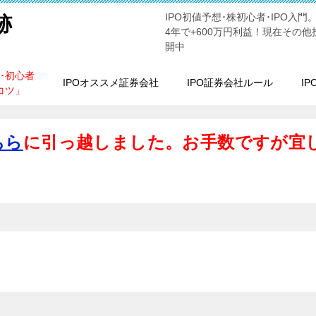
IPO初値予想･株初心者･IPO入門
跡
4年で+600万円利益！現在その他
開中
方･初心者
IPOオススメ証券会社
IPO証券会社ルール
I
コツ」
ちら
に引っ越しました。お手数ですが宜