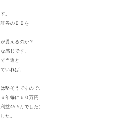
ます。
Ｉ証券のＢＢを
選が貰えるのか？
んな感じです。
いで当選と
していれば、
益は堅そうですので、
、６年毎に６０万円
益45.5万でした）
ました。