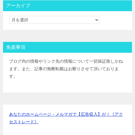
三菱ＵＦＪ証券
IPOﾙｰﾙ
アーカイブ
みずほ証券
IPOﾙｰﾙ
ＳＭＢＣ日興証券
IPOﾙｰﾙ
野村證券(ﾈｯﾄ＆ｺｰﾙ)
IPOﾙｰﾙ
東海東京証券
IPOﾙｰﾙ
岡三証券
IPOﾙｰﾙ
免責事項
ＧＭＯクリック証券
IPOﾙｰﾙ
Jトラストグローバル証券(旧エイチ・エス証券)
IPOﾙｰﾙ
ブログ内の情報やリンク先の情報について一切保証致しかね
アイザワ証券
IPOﾙｰﾙ
ます。また、記事の無断転載はお断りさせて頂いておりま
むさし証券
IPOﾙｰﾙ
す。
マネックス証券
IPOﾙｰﾙ
あなたのホームページ・メルマガで【広告収入】が！《アク
セストレード》