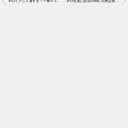
IPOイグニス凄すぎ！一撃６５万ｹﾞｯﾄ羨ましい。
IPO当選に必須SMBC日興証券が新規開設３０００円。更にNISAで５０００円貰える
稿
ナ
ビ
ゲ
ー
シ
ョ
ン