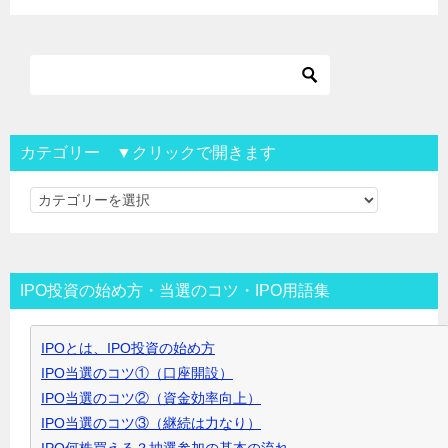
カテゴリー ▼クリックで開きます
カ
テ
ゴ
リ
IPO投資の始め方・当選のコツ・IPO用語集
ー
▼
IPOとは、IPO投資の始め方
ク
IPO当選のコツ①（口座開設）
リ
IPO当選のコツ②（資金効率向上）
ッ
IPO当選のコツ③（継続は力なり）
ク