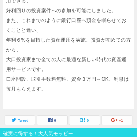
用できる、
好利回りの投資案件への参加を可能にしました。
また、これまでのように銀行口座へ預金を眠らせてお
くことと違い、
年利６%を目指した資産運用を実施。投資が初めての方
から、
大口投資家まで全ての人に最適な新しい時代の資産運
用サービスです。
口座開設、取引手数料無料。資金３万円～OK。利息は
毎月もらえます。
Tweet
0
0
+1
確実に得する！大人気モッピー