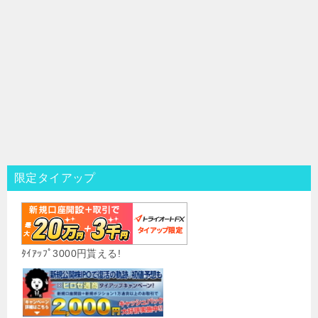
限定タイアップ
ﾀｲｱｯﾌﾟ3000円貰える!