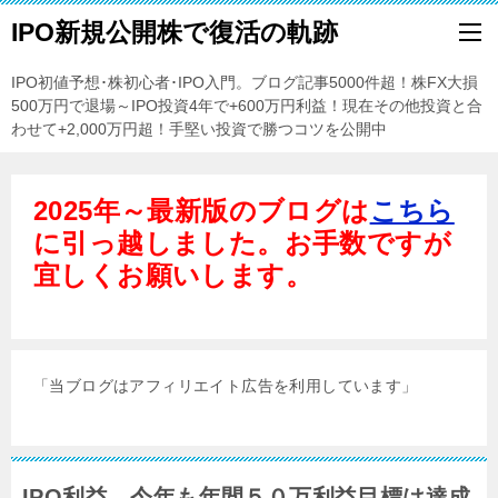
IPO新規公開株で復活の軌跡
IPO初値予想･株初心者･IPO入門。ブログ記事5000件超！株FX大損
500万円で退場～IPO投資4年で+600万円利益！現在その他投資と合
わせて+2,000万円超！手堅い投資で勝つコツを公開中
2025年～最新版のブログは
こちら
に引っ越しました。お手数ですが
宜しくお願いします。
「当ブログはアフィリエイト広告を利用しています」
IPO利益、今年も年間５０万利益目標は達成