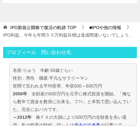
IPO新規公開株で復活の軌跡
TOP
■IPOや他の情報
IPO利益、今年も年間５０万利益目標は達成間違いないでしょう。
プロフィール 問い合わせ先
名前:りゅう 年齢:50歳ぐらい
性別：男性 職業:平凡なサラリーマン
世間で言われる平均世帯。年収500～600万円
2006年
全財産の500万円を元手に株式投資を開始。「俺な
ら数年で資金を数倍に出来る。フﾌｯ」と本気で思い込んでい
た。完全におバカです。
～2012年
株ＦＸの大損により500万円の全財産を失い退
場。私の暗黒の時代。詳しくは
過去の出来事
の記事にて
2013年～
資金30万円でIPO投資を真剣に再ｽﾀｰﾄ。