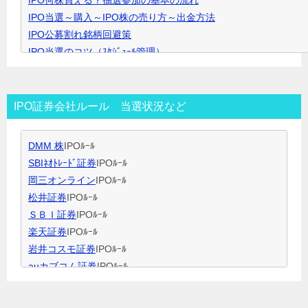
IPO何株買える？抽選参加の基本の流れ
で
IPO当選～購入～IPO株の売り方～出金方法
開
IPO公募割れ銘柄回避策
き
IPO当選のコツ（ｽｹｼﾞｭｰﾙ管理）
ま
IPO当選のコツ（SBI証券攻略）
す
IPO当選のコツ（未成年口座開設）
IPO当選のコツ（無理なく継続）
IPO証券会社ルール 当選状況など
IPO閑散期、空白期間の過ごし方
IPO当選のコツ 資金量別攻略法
DMM 株
IPOﾙｰﾙ
ＩＰＯ用語集
SBIﾈｵﾄﾚｰﾄﾞ証券
IPOﾙｰﾙ
岡三オンライン
IPOﾙｰﾙ
松井証券
IPOﾙｰﾙ
ＳＢＩ証券
IPOﾙｰﾙ
楽天証券
IPOﾙｰﾙ
岩井コスモ証券
IPOﾙｰﾙ
auカブコム証券
IPOﾙｰﾙ
大和証券
IPOﾙｰﾙ
大和コネクト証券
IPOﾙｰﾙ