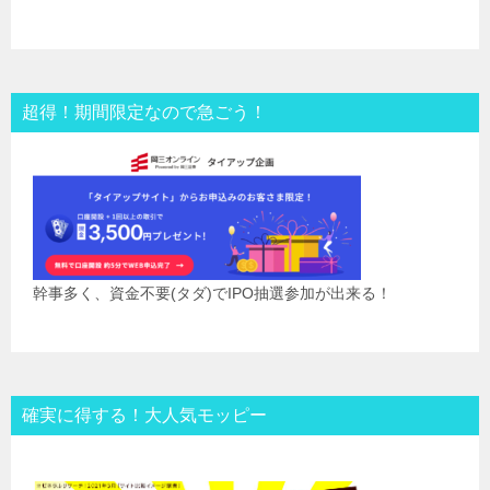
超得！期間限定なので急ごう！
幹事多く、資金不要(タダ)でIPO抽選参加が出来る！
確実に得する！大人気モッピー