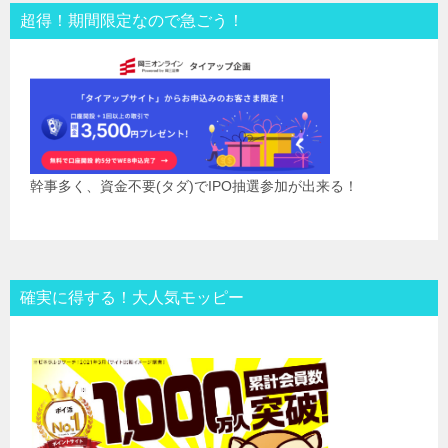
超得！期間限定なので急ごう！
幹事多く、資金不要(タダ)でIPO抽選参加が出来る！
確実に得する！大人気モッピー