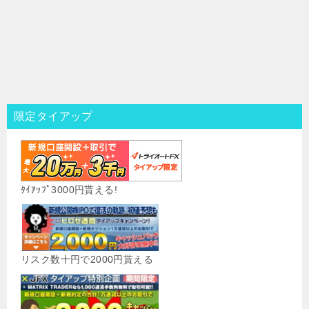
限定タイアップ
ﾀｲｱｯﾌﾟ3000円貰える!
リスク数十円で2000円貰える