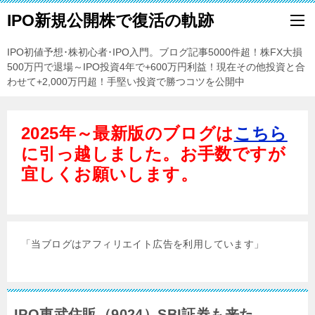
IPO新規公開株で復活の軌跡
IPO初値予想･株初心者･IPO入門。ブログ記事5000件超！株FX大損
500万円で退場～IPO投資4年で+600万円利益！現在その他投資と合
わせて+2,000万円超！手堅い投資で勝つコツを公開中
2025年～最新版のブログは
こちら
に引っ越しました。お手数ですが
宜しくお願いします。
「当ブログはアフィリエイト広告を利用しています」
IPO東武住販（9024）SBI証券も来た。