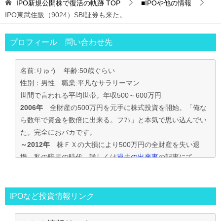
IPO新規公開株で復活の軌跡
TOP
■IPOや他の情報
IPO東武住販（9024）SBI証券も来た。
プロフィール 問い合わせ先
名前:りゅう 年齢:50歳ぐらい
性別：男性 職業:平凡なサラリーマン
世間で言われる平均世帯。年収500～600万円
2006年
全財産の500万円を元手に株式投資を開始。「俺な
ら数年で資金を数倍に出来る。フﾌｯ」と本気で思い込んでい
た。完全におバカです。
～2012年
株ＦＸの大損により500万円の全財産を失い退
場。私の暗黒の時代。詳しくは
過去の出来事
の記事にて
2013年～
資金30万円でIPO投資を真剣に再ｽﾀｰﾄ。
この時からﾌﾞﾛｸﾞもｽﾀｰﾄ。
投資の王道は手堅くｺﾂｺﾂ長期間、実践して利益を積上げて行
IPOなど投資情報リンク
く事と気付く。
IPO投資で毎年50万円ずつ増やす目標。