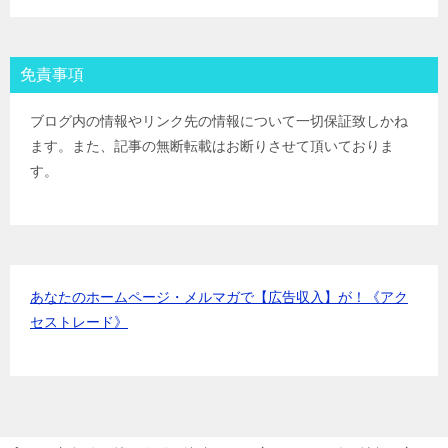
野村證券(ﾈｯﾄ＆ｺｰﾙ)
IPOﾙｰﾙ
東海東京証券
IPOﾙｰﾙ
岡三証券
IPOﾙｰﾙ
免責事項
ＧＭＯクリック証券
IPOﾙｰﾙ
Jトラストグローバル証券(旧エイチ・エス証券)
IPOﾙｰﾙ
ブログ内の情報やリンク先の情報について一切保証致しかね
アイザワ証券
IPOﾙｰﾙ
ます。また、記事の無断転載はお断りさせて頂いておりま
むさし証券
IPOﾙｰﾙ
す。
マネックス証券
IPOﾙｰﾙ
あなたのホームページ・メルマガで【広告収入】が！《アク
セストレード》