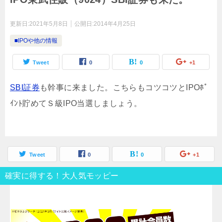
更新日:
2021年5月8日
公開日:
2014年4月25日
■IPOや他の情報
Tweet
0
0
+1
SBI証券
も幹事に来ました。こちらもコツコツとIPOﾎﾟ
ｲﾝﾄ貯めてＳ級IPO当選しましょう。
Tweet
0
0
+1
確実に得する！大人気モッピー