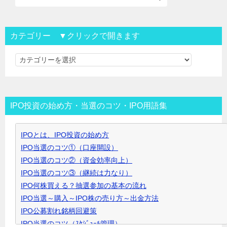
カテゴリー ▼クリックで開きます
カ
テ
ゴ
リ
IPO投資の始め方・当選のコツ・IPO用語集
ー
▼
IPOとは、IPO投資の始め方
ク
IPO当選のコツ①（口座開設）
リ
IPO当選のコツ②（資金効率向上）
ッ
IPO当選のコツ③（継続は力なり）
ク
IPO何株買える？抽選参加の基本の流れ
で
IPO当選～購入～IPO株の売り方～出金方法
開
IPO公募割れ銘柄回避策
き
IPO当選のコツ（ｽｹｼﾞｭｰﾙ管理）
ま