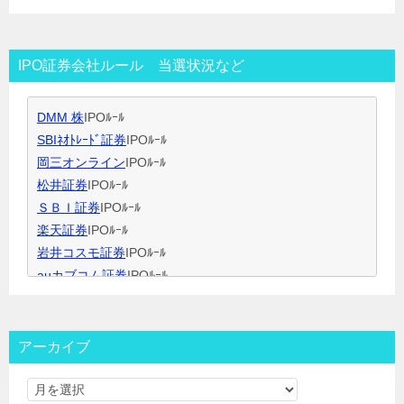
IPO当選のコツ（SBI証券攻略）
す
IPO当選のコツ（未成年口座開設）
IPO当選のコツ（無理なく継続）
IPO証券会社ルール 当選状況など
IPO閑散期、空白期間の過ごし方
IPO当選のコツ 資金量別攻略法
DMM 株
IPOﾙｰﾙ
ＩＰＯ用語集
SBIﾈｵﾄﾚｰﾄﾞ証券
IPOﾙｰﾙ
岡三オンライン
IPOﾙｰﾙ
松井証券
IPOﾙｰﾙ
ＳＢＩ証券
IPOﾙｰﾙ
楽天証券
IPOﾙｰﾙ
岩井コスモ証券
IPOﾙｰﾙ
auカブコム証券
IPOﾙｰﾙ
大和証券
IPOﾙｰﾙ
大和コネクト証券
IPOﾙｰﾙ
三菱ＵＦＪ証券
IPOﾙｰﾙ
アーカイブ
みずほ証券
IPOﾙｰﾙ
ＳＭＢＣ日興証券
IPOﾙｰﾙ