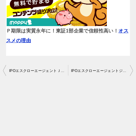
Ｐ期限は実質永年に！東証1部企業で信頼性高い！
オス
スメの理由
投
IPOエスクローエージェントＪ(6093)初値予想来ました。 サイバーダイン（7779）ストップ安に沈む。
IPOエスクローエージェントジャパン(6093)初日値付かず。丸和運輸抽選結果発表。サイバーダイン今日は上げた。
稿
ナ
ビ
ゲ
ー
シ