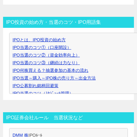
テ
ゴ
リ
IPO投資の始め方・当選のコツ・IPO用語集
ー
▼
IPOとは、IPO投資の始め方
ク
IPO当選のコツ①（口座開設）
リ
IPO当選のコツ②（資金効率向上）
ッ
IPO当選のコツ③（継続は力なり）
ク
IPO何株買える？抽選参加の基本の流れ
で
IPO当選～購入～IPO株の売り方～出金方法
開
IPO公募割れ銘柄回避策
き
IPO当選のコツ（ｽｹｼﾞｭｰﾙ管理）
ま
IPO当選のコツ（SBI証券攻略）
す
IPO当選のコツ（未成年口座開設）
IPO当選のコツ（無理なく継続）
IPO証券会社ルール 当選状況など
IPO閑散期、空白期間の過ごし方
IPO当選のコツ 資金量別攻略法
DMM 株
IPOﾙｰﾙ