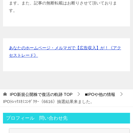
ます。また、記事の無断転載はお断りさせて頂いておりま
むさし証券
IPOﾙｰﾙ
す。
マネックス証券
IPOﾙｰﾙ
あなたのホームページ・メルマガで【広告収入】が！《アク
セストレード》
IPO新規公開株で復活の軌跡
TOP
■IPOや他の情報
IPOﾄﾚｯｸｽｾﾐｺﾝﾀﾞｸﾀｰ（6616）抽選結果来ました。
プロフィール 問い合わせ先