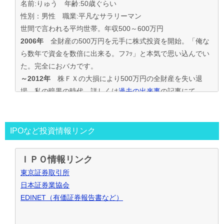
名前:りゅう 年齢:50歳ぐらい
性別：男性 職業:平凡なサラリーマン
世間で言われる平均世帯。年収500～600万円
2006年
全財産の500万円を元手に株式投資を開始。「俺な
ら数年で資金を数倍に出来る。フﾌｯ」と本気で思い込んでい
た。完全におバカです。
～2012年
株ＦＸの大損により500万円の全財産を失い退
場。私の暗黒の時代。詳しくは
過去の出来事
の記事にて
2013年～
資金30万円でIPO投資を真剣に再ｽﾀｰﾄ。
この時からﾌﾞﾛｸﾞもｽﾀｰﾄ。
投資の王道は手堅くｺﾂｺﾂ長期間、実践して利益を積上げて行
IPOなど投資情報リンク
く事と気付く。
IPO投資で毎年50万円ずつ増やす目標。
ＩＰＯ情報リンク
～2016年
目標を大きく上回り500万円の大損分を取り戻す
東京証券取引所
事が出来た。
日本証券業協会
2017年～
資金も順調に増えたのでIPO投資資金を500万円
EDINET（有価証券報告書など）
で残りの資金でIPOｾｶﾝﾀﾞﾘｰ･ﾛﾎﾞｱﾄﾞﾊﾞｲｻﾞｰ･ｿｰｼｬﾙﾚﾝﾃﾞｨﾝｸﾞ･暴
落ﾘﾊﾞｳﾝﾄﾞ投資など追加し実践中