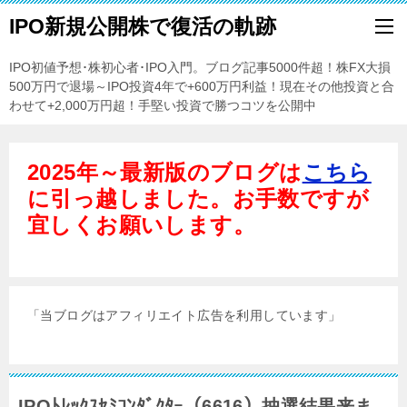
IPO新規公開株で復活の軌跡
IPO初値予想･株初心者･IPO入門。ブログ記事5000件超！株FX大損
500万円で退場～IPO投資4年で+600万円利益！現在その他投資と合
わせて+2,000万円超！手堅い投資で勝つコツを公開中
2025年～最新版のブログは
こちら
に引っ越しました。お手数ですが
宜しくお願いします。
「当ブログはアフィリエイト広告を利用しています」
IPOﾄﾚｯｸｽｾﾐｺﾝﾀﾞｸﾀｰ（6616）抽選結果来ま