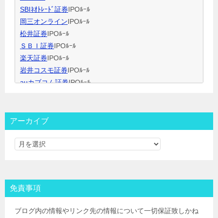
ＩＰＯ用語集
SBIﾈｵﾄﾚｰﾄﾞ証券
IPOﾙｰﾙ
岡三オンライン
IPOﾙｰﾙ
松井証券
IPOﾙｰﾙ
ＳＢＩ証券
IPOﾙｰﾙ
楽天証券
IPOﾙｰﾙ
岩井コスモ証券
IPOﾙｰﾙ
auカブコム証券
IPOﾙｰﾙ
大和証券
IPOﾙｰﾙ
大和コネクト証券
IPOﾙｰﾙ
三菱ＵＦＪ証券
IPOﾙｰﾙ
アーカイブ
みずほ証券
IPOﾙｰﾙ
ＳＭＢＣ日興証券
IPOﾙｰﾙ
野村證券(ﾈｯﾄ＆ｺｰﾙ)
IPOﾙｰﾙ
東海東京証券
IPOﾙｰﾙ
岡三証券
IPOﾙｰﾙ
免責事項
ＧＭＯクリック証券
IPOﾙｰﾙ
Jトラストグローバル証券(旧エイチ・エス証券)
IPOﾙｰﾙ
ブログ内の情報やリンク先の情報について一切保証致しかね
アイザワ証券
IPOﾙｰﾙ