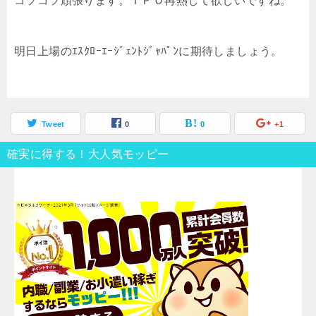
コツコツ頑張ります。ＩＰＯ再熱して欲しいですね。
明日上場のｴｽｸﾛｰｴｰｼﾞｪﾝﾄｼﾞｬﾊﾟﾝに期待しましょう。
Tweet
0
0
+1
確実に得する！大人気モッピー