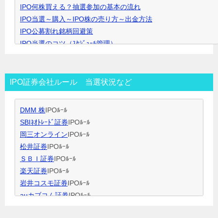
IPO何株買える？抽選参加の基本の流れ
で
IPO当選～購入～IPO株の売り方～出金方法
開
IPO公募割れ銘柄回避策
き
IPO当選のコツ（ｽｹｼﾞｭｰﾙ管理）
ま
IPO当選のコツ（SBI証券攻略）
す
IPO当選のコツ（未成年口座開設）
IPO当選のコツ（無理なく継続）
IPO証券会社ルール 当選状況など
IPO閑散期、空白期間の過ごし方
IPO当選のコツ 資金量別攻略法
DMM 株
IPOﾙｰﾙ
ＩＰＯ用語集
SBIﾈｵﾄﾚｰﾄﾞ証券
IPOﾙｰﾙ
岡三オンライン
IPOﾙｰﾙ
松井証券
IPOﾙｰﾙ
ＳＢＩ証券
IPOﾙｰﾙ
楽天証券
IPOﾙｰﾙ
岩井コスモ証券
IPOﾙｰﾙ
auカブコム証券
IPOﾙｰﾙ
大和証券
IPOﾙｰﾙ