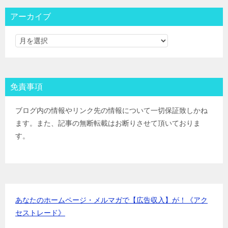
大和コネクト証券
IPOﾙｰﾙ
三菱ＵＦＪ証券
IPOﾙｰﾙ
アーカイブ
みずほ証券
IPOﾙｰﾙ
ＳＭＢＣ日興証券
IPOﾙｰﾙ
野村證券(ﾈｯﾄ＆ｺｰﾙ)
IPOﾙｰﾙ
東海東京証券
IPOﾙｰﾙ
岡三証券
IPOﾙｰﾙ
免責事項
ＧＭＯクリック証券
IPOﾙｰﾙ
Jトラストグローバル証券(旧エイチ・エス証券)
IPOﾙｰﾙ
ブログ内の情報やリンク先の情報について一切保証致しかね
アイザワ証券
IPOﾙｰﾙ
ます。また、記事の無断転載はお断りさせて頂いておりま
むさし証券
IPOﾙｰﾙ
す。
マネックス証券
IPOﾙｰﾙ
あなたのホームページ・メルマガで【広告収入】が！《アク
セストレード》