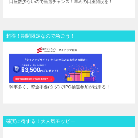
口座数少ないので当選チャンス！早めの口座開設を！
超得！期間限定なので急ごう！
幹事多く、資金不要(タダ)でIPO抽選参加が出来る！
確実に得する！大人気モッピー