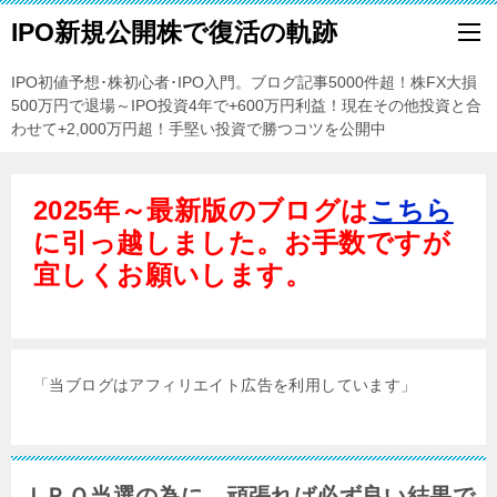
IPO新規公開株で復活の軌跡
IPO初値予想･株初心者･IPO入門。ブログ記事5000件超！株FX大損
500万円で退場～IPO投資4年で+600万円利益！現在その他投資と合
わせて+2,000万円超！手堅い投資で勝つコツを公開中
2025年～最新版のブログは
こちら
に引っ越しました。お手数ですが
宜しくお願いします。
「当ブログはアフィリエイト広告を利用しています」
ＩＰＯ当選の為に。頑張れば必ず良い結果で