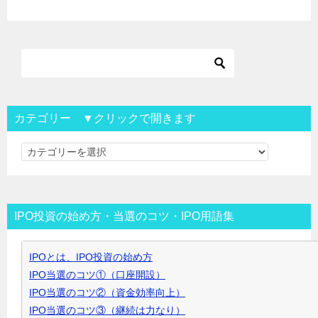
カテゴリー ▼クリックで開きます
カ
テ
ゴ
リ
IPO投資の始め方・当選のコツ・IPO用語集
ー
▼
IPOとは、IPO投資の始め方
ク
IPO当選のコツ①（口座開設）
リ
IPO当選のコツ②（資金効率向上）
ッ
IPO当選のコツ③（継続は力なり）
ク