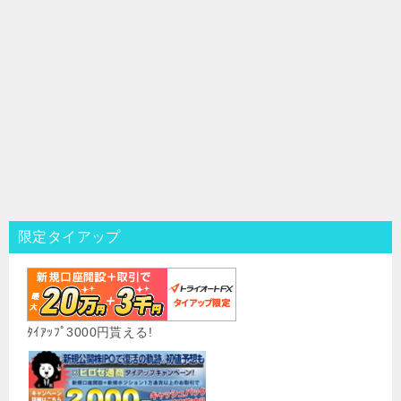
限定タイアップ
ﾀｲｱｯﾌﾟ3000円貰える!