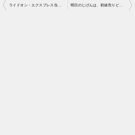
投
ライドオン・エクスプレス当選少ないですね。
明日のじげんは、初値売りどうしようか
稿
ナ
ビ
ゲ
ー
シ
ョ
ン