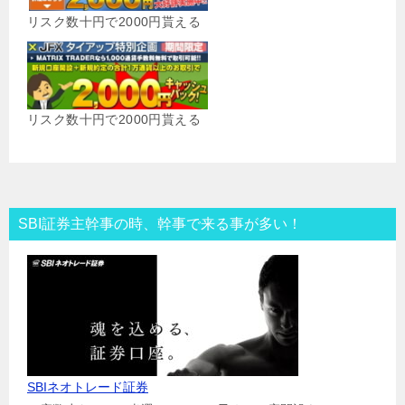
リスク数十円で2000円貰える
リスク数十円で2000円貰える
SBI証券主幹事の時、幹事で来る事が多い！
SBIネオトレード証券