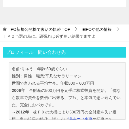
IPO新規公開株で復活の軌跡
TOP
■IPOや他の情報
ＩＰＯ当選の為に。頑張れば必ず良い結果でますよ
プロフィール 問い合わせ先
名前:りゅう 年齢:50歳ぐらい
性別：男性 職業:平凡なサラリーマン
世間で言われる平均世帯。年収500～600万円
2006年
全財産の500万円を元手に株式投資を開始。「俺な
ら数年で資金を数倍に出来る。フﾌｯ」と本気で思い込んでい
た。完全におバカです。
～2012年
株ＦＸの大損により500万円の全財産を失い退
場。私の暗黒の時代。詳しくは
過去の出来事
の記事にて
2013年～
資金30万円でIPO投資を真剣に再ｽﾀｰﾄ。