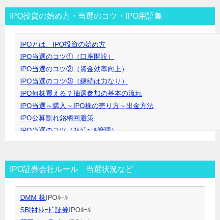
リ
IPO投資の始め方・当選のコツ・IPO用語集
ー
▼
IPOとは、IPO投資の始め方
ク
IPO当選のコツ①（口座開設）
リ
IPO当選のコツ②（資金効率向上）
ッ
IPO当選のコツ③（継続は力なり）
ク
IPO何株買える？抽選参加の基本の流れ
で
IPO当選～購入～IPO株の売り方～出金方法
開
IPO公募割れ銘柄回避策
き
IPO当選のコツ（ｽｹｼﾞｭｰﾙ管理）
ま
IPO当選のコツ（SBI証券攻略）
す
IPO当選のコツ（未成年口座開設）
IPO当選のコツ（無理なく継続）
IPO証券会社ルール 当選状況など
IPO閑散期、空白期間の過ごし方
IPO当選のコツ 資金量別攻略法
DMM 株
IPOﾙｰﾙ
ＩＰＯ用語集
SBIﾈｵﾄﾚｰﾄﾞ証券
IPOﾙｰﾙ