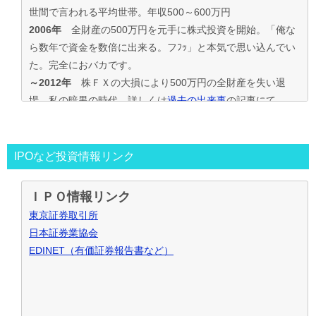
世間で言われる平均世帯。年収500～600万円
2006年
全財産の500万円を元手に株式投資を開始。「俺な
ら数年で資金を数倍に出来る。フﾌｯ」と本気で思い込んでい
た。完全におバカです。
～2012年
株ＦＸの大損により500万円の全財産を失い退
場。私の暗黒の時代。詳しくは
過去の出来事
の記事にて
2013年～
資金30万円でIPO投資を真剣に再ｽﾀｰﾄ。
この時からﾌﾞﾛｸﾞもｽﾀｰﾄ。
投資の王道は手堅くｺﾂｺﾂ長期間、実践して利益を積上げて行
IPOなど投資情報リンク
く事と気付く。
IPO投資で毎年50万円ずつ増やす目標。
ＩＰＯ情報リンク
～2016年
目標を大きく上回り500万円の大損分を取り戻す
東京証券取引所
事が出来た。
日本証券業協会
2017年～
資金も順調に増えたのでIPO投資資金を500万円
EDINET（有価証券報告書など）
で残りの資金でIPOｾｶﾝﾀﾞﾘｰ･ﾛﾎﾞｱﾄﾞﾊﾞｲｻﾞｰ･ｿｰｼｬﾙﾚﾝﾃﾞｨﾝｸﾞ･暴
落ﾘﾊﾞｳﾝﾄﾞ投資など追加し実践中
2021年～
IPO投資などを中心にして投資合計利益2,000万
円達成！