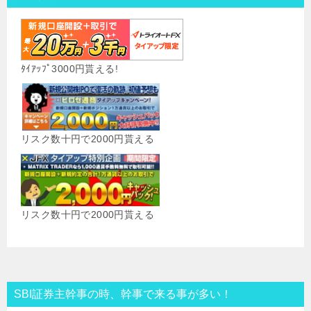
ﾀｲｱｯﾌﾟ3000円貰える!
リスク数十円で2000円貰える
リスク数十円で2000円貰える
SBI証券主幹事の時、幹事で来る事が多い！