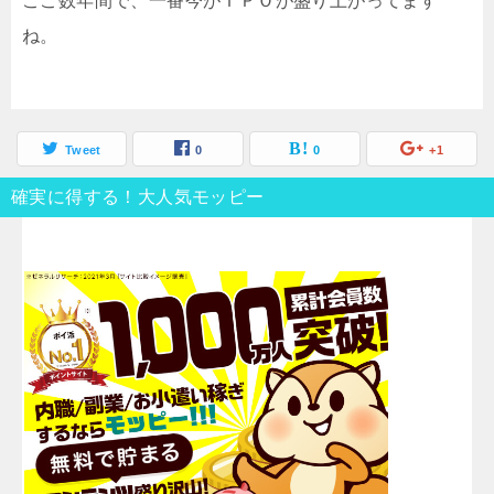
ここ数年間で、一番今がＩＰＯが盛り上がってます
ね。
Tweet
0
0
+1
確実に得する！大人気モッピー