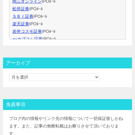
岡三オンライン
IPOﾙｰﾙ
松井証券
IPOﾙｰﾙ
ＳＢＩ証券
IPOﾙｰﾙ
楽天証券
IPOﾙｰﾙ
岩井コスモ証券
IPOﾙｰﾙ
auカブコム証券
IPOﾙｰﾙ
大和証券
IPOﾙｰﾙ
大和コネクト証券
IPOﾙｰﾙ
三菱ＵＦＪ証券
IPOﾙｰﾙ
アーカイブ
みずほ証券
IPOﾙｰﾙ
ＳＭＢＣ日興証券
IPOﾙｰﾙ
野村證券(ﾈｯﾄ＆ｺｰﾙ)
IPOﾙｰﾙ
東海東京証券
IPOﾙｰﾙ
岡三証券
IPOﾙｰﾙ
免責事項
ＧＭＯクリック証券
IPOﾙｰﾙ
Jトラストグローバル証券(旧エイチ・エス証券)
IPOﾙｰﾙ
ブログ内の情報やリンク先の情報について一切保証致しかね
アイザワ証券
IPOﾙｰﾙ
ます。また、記事の無断転載はお断りさせて頂いておりま
むさし証券
IPOﾙｰﾙ
す。