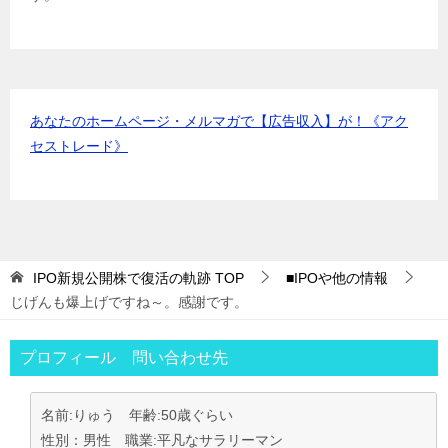
マネックス証券
IPOﾙｰﾙ
あなたのホームページ・メルマガで【広告収入】が！《アク
セストレード》
IPO新規公開株で復活の軌跡
TOP
■IPOや他の情報
じげんも爆上げですね～。感謝です。
プロフィール 問い合わせ先
名前:りゅう 年齢:50歳ぐらい
性別：男性 職業:平凡なサラリーマン