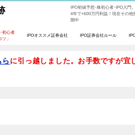
IPO初値予想･株初心者･IPO入門
跡
4年で+600万円利益！現在その他
開中
方･初心者
IPOオススメ証券会社
IPO証券会社ルール
I
コツ」
ちら
に引っ越しました。お手数ですが宜