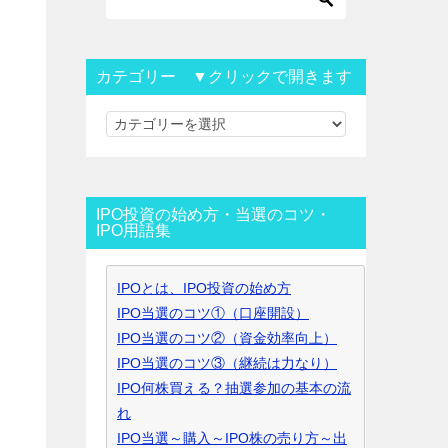
カテゴリー ▼クリックで開きます
カ
テ
ゴ
リ
IPO投資の始め方・当選のコツ・
ー
IPO用語集
▼
ク
IPOとは、IPO投資の始め方
リ
IPO当選のコツ①（口座開設）
ッ
IPO当選のコツ②（資金効率向上）
ク
IPO当選のコツ③（継続は力なり）
で
IPO何株買える？抽選参加の基本の流
開
れ
き
IPO当選～購入～IPO株の売り方～出
ま