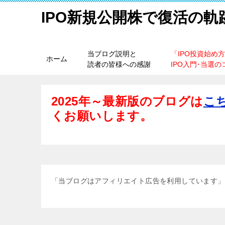
IPO新規公開株で復活の軌
当ブログ説明と
「IPO投資始め
ホーム
読者の皆様への感謝
IPO入門･当選の
2025年～最新版のブログは
こ
くお願いします。
「当ブログはアフィリエイト広告を利用しています」