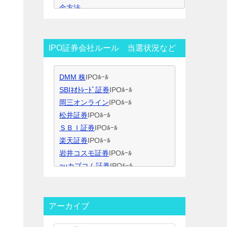
金方法
す
IPO公募割れ銘柄回避策
IPO当選のコツ（ｽｹｼﾞｭｰﾙ管理）
IPO当選のコツ（SBI証券攻略）
IPO証券会社ルール 当選状況など
IPO当選のコツ（未成年口座開設）
IPO当選のコツ（無理なく継続）
DMM 株
IPOﾙｰﾙ
IPO閑散期、空白期間の過ごし方
SBIﾈｵﾄﾚｰﾄﾞ証券
IPOﾙｰﾙ
IPO当選のコツ 資金量別攻略法
岡三オンライン
IPOﾙｰﾙ
ＩＰＯ用語集
松井証券
IPOﾙｰﾙ
ＳＢＩ証券
IPOﾙｰﾙ
楽天証券
IPOﾙｰﾙ
岩井コスモ証券
IPOﾙｰﾙ
auカブコム証券
IPOﾙｰﾙ
大和証券
IPOﾙｰﾙ
大和コネクト証券
IPOﾙｰﾙ
三菱ＵＦＪ証券
IPOﾙｰﾙ
アーカイブ
みずほ証券
IPOﾙｰﾙ