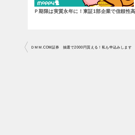
Ｐ期限は実質永年に！東証1部企業で信頼性
投
ＤＭＭ.COM証券 抽選で2000円貰える！私も申込みします
稿
ナ
ビ
ゲ
ー
シ
ョ
ン