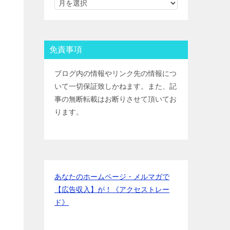
ＳＭＢＣ日興証券
IPOﾙｰﾙ
野村證券(ﾈｯﾄ＆ｺｰﾙ)
IPOﾙｰﾙ
東海東京証券
IPOﾙｰﾙ
岡三証券
IPOﾙｰﾙ
免責事項
ＧＭＯクリック証券
IPOﾙｰﾙ
Jトラストグローバル証券(旧エイ
ブログ内の情報やリンク先の情報につ
チ・エス証券)
IPOﾙｰﾙ
いて一切保証致しかねます。また、記
アイザワ証券
IPOﾙｰﾙ
事の無断転載はお断りさせて頂いてお
むさし証券
IPOﾙｰﾙ
ります。
マネックス証券
IPOﾙｰﾙ
あなたのホームページ・メルマガで
【広告収入】が！《アクセストレー
ド》