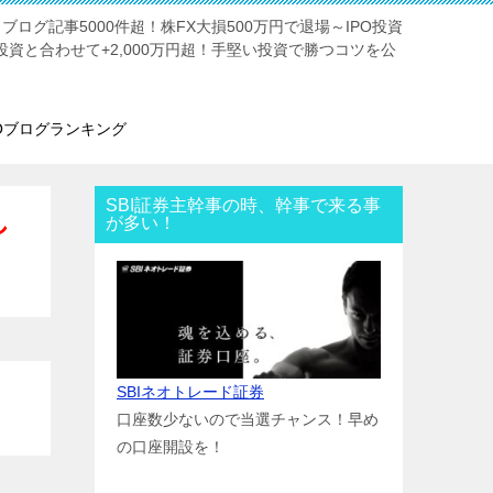
。ブログ記事5000件超！株FX大損500万円で退場～IPO投資
投資と合わせて+2,000万円超！手堅い投資で勝つコツを公
POブログランキング
SBI証券主幹事の時、幹事で来る事
し
が多い！
SBIネオトレード証券
口座数少ないので当選チャンス！早め
の口座開設を！