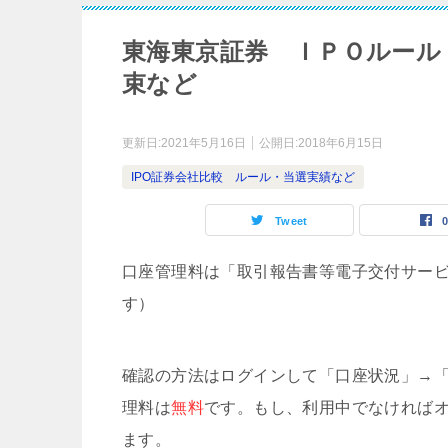
東海東京証券 ＩＰＯルール
束など
更新日:
2021年5月16日
公開日:
2018年6月15日
IPO証券会社比較 ルール・当選実績など
Tweet
口座管理料は「取引報告書等電子交付サー
す）
確認の方法はログインして「口座状況」→
理料は
無料
です。もし、利用中でなければ
ます。