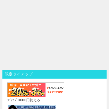
限定タイアップ
ﾀｲｱｯﾌﾟ3000円貰える!