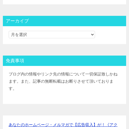
大和証券
IPOﾙｰﾙ
大和コネクト証券
IPOﾙｰﾙ
三菱ＵＦＪ証券
IPOﾙｰﾙ
アーカイブ
みずほ証券
IPOﾙｰﾙ
ＳＭＢＣ日興証券
IPOﾙｰﾙ
野村證券(ﾈｯﾄ＆ｺｰﾙ)
IPOﾙｰﾙ
東海東京証券
IPOﾙｰﾙ
岡三証券
IPOﾙｰﾙ
免責事項
ＧＭＯクリック証券
IPOﾙｰﾙ
Jトラストグローバル証券(旧エイチ・エス証券)
IPOﾙｰﾙ
ブログ内の情報やリンク先の情報について一切保証致しかね
アイザワ証券
IPOﾙｰﾙ
ます。また、記事の無断転載はお断りさせて頂いておりま
むさし証券
IPOﾙｰﾙ
す。
マネックス証券
IPOﾙｰﾙ
あなたのホームページ・メルマガで【広告収入】が！《アク