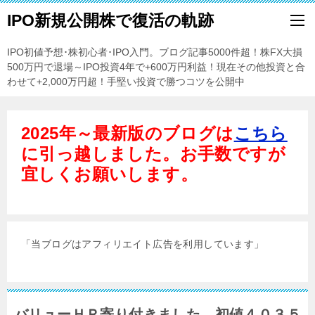
IPO新規公開株で復活の軌跡
IPO初値予想･株初心者･IPO入門。ブログ記事5000件超！株FX大損
500万円で退場～IPO投資4年で+600万円利益！現在その他投資と合
わせて+2,000万円超！手堅い投資で勝つコツを公開中
2025年～最新版のブログは
こちら
に引っ越しました。お手数ですが
宜しくお願いします。
「当ブログはアフィリエイト広告を利用しています」
バリューＨＲ寄り付きました。初値４０３５