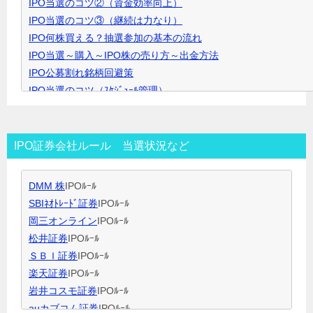
IPO当選のコツ②（資金効率向上）
ッ
IPO当選のコツ③（継続は力なり）
ク
IPO何株買える？抽選参加の基本の流れ
で
IPO当選～購入～IPO株の売り方～出金方法
開
IPO公募割れ銘柄回避策
き
IPO当選のコツ（ｽｹｼﾞｭｰﾙ管理）
ま
IPO当選のコツ（SBI証券攻略）
す
IPO当選のコツ（未成年口座開設）
IPO当選のコツ（無理なく継続）
IPO証券会社ルール 当選状況など
IPO閑散期、空白期間の過ごし方
IPO当選のコツ 資金量別攻略法
DMM 株
IPOﾙｰﾙ
ＩＰＯ用語集
SBIﾈｵﾄﾚｰﾄﾞ証券
IPOﾙｰﾙ
岡三オンライン
IPOﾙｰﾙ
松井証券
IPOﾙｰﾙ
ＳＢＩ証券
IPOﾙｰﾙ
楽天証券
IPOﾙｰﾙ
岩井コスモ証券
IPOﾙｰﾙ
auカブコム証券
IPOﾙｰﾙ