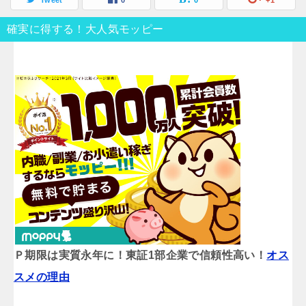
Tweet
0
0
+1
確実に得する！大人気モッピー
Ｐ期限は実質永年に！東証1部企業で信頼性高い！
オス
スメの理由