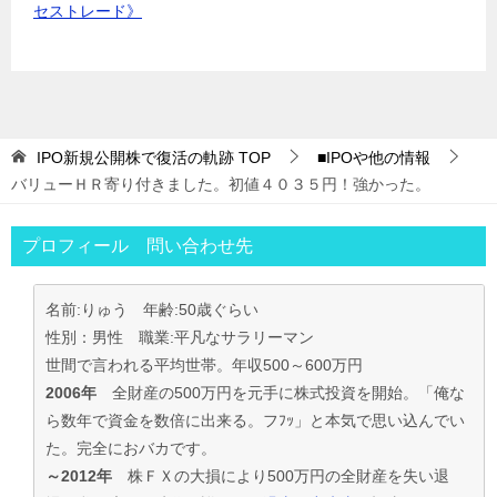
セストレード》
IPO新規公開株で復活の軌跡
TOP
■IPOや他の情報
バリューＨＲ寄り付きました。初値４０３５円！強かった。
プロフィール 問い合わせ先
名前:りゅう 年齢:50歳ぐらい
性別：男性 職業:平凡なサラリーマン
世間で言われる平均世帯。年収500～600万円
2006年
全財産の500万円を元手に株式投資を開始。「俺な
ら数年で資金を数倍に出来る。フﾌｯ」と本気で思い込んでい
た。完全におバカです。
～2012年
株ＦＸの大損により500万円の全財産を失い退