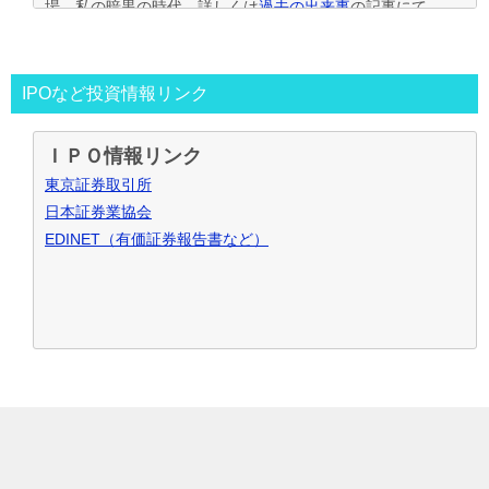
場。私の暗黒の時代。詳しくは
過去の出来事
の記事にて
2013年～
資金30万円でIPO投資を真剣に再ｽﾀｰﾄ。
この時からﾌﾞﾛｸﾞもｽﾀｰﾄ。
投資の王道は手堅くｺﾂｺﾂ長期間、実践して利益を積上げて行
IPOなど投資情報リンク
く事と気付く。
IPO投資で毎年50万円ずつ増やす目標。
ＩＰＯ情報リンク
～2016年
目標を大きく上回り500万円の大損分を取り戻す
東京証券取引所
事が出来た。
日本証券業協会
2017年～
資金も順調に増えたのでIPO投資資金を500万円
EDINET（有価証券報告書など）
で残りの資金でIPOｾｶﾝﾀﾞﾘｰ･ﾛﾎﾞｱﾄﾞﾊﾞｲｻﾞｰ･ｿｰｼｬﾙﾚﾝﾃﾞｨﾝｸﾞ･暴
落ﾘﾊﾞｳﾝﾄﾞ投資など追加し実践中
2021年～
IPO投資などを中心にして投資合計利益2,000万
円達成！
お問合せ･ご質問など御座いましたら、こちらからお願い致し
ます
IPOブログ
IPO投資
© 2026 IPO新規公開株で復活の軌跡
TOPへ
ランキング
始め方･入門