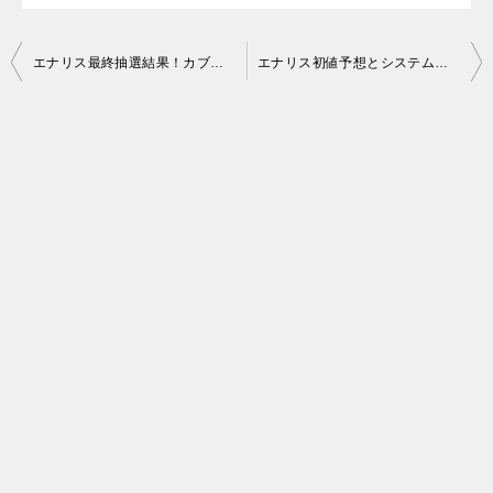
投
エナリス最終抽選結果！カブコムは、どうなの
エナリス初値予想とシステム情報のＢＢで１００万追加
稿
ナ
ビ
ゲ
ー
シ
ョ
ン