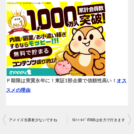
Ｐ期限は実質永年に！東証1部企業で信頼性高い！
オス
スメの理由
投
アメイズ当選者少ないですね
NﾌｨｰﾙﾄﾞのBBは全力で行きます
稿