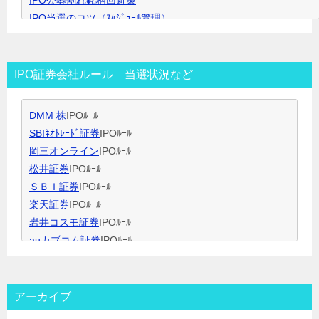
IPO公募割れ銘柄回避策
き
IPO当選のコツ（ｽｹｼﾞｭｰﾙ管理）
ま
IPO当選のコツ（SBI証券攻略）
す
IPO当選のコツ（未成年口座開設）
IPO当選のコツ（無理なく継続）
IPO証券会社ルール 当選状況など
IPO閑散期、空白期間の過ごし方
IPO当選のコツ 資金量別攻略法
DMM 株
IPOﾙｰﾙ
ＩＰＯ用語集
SBIﾈｵﾄﾚｰﾄﾞ証券
IPOﾙｰﾙ
岡三オンライン
IPOﾙｰﾙ
松井証券
IPOﾙｰﾙ
ＳＢＩ証券
IPOﾙｰﾙ
楽天証券
IPOﾙｰﾙ
岩井コスモ証券
IPOﾙｰﾙ
auカブコム証券
IPOﾙｰﾙ
大和証券
IPOﾙｰﾙ
大和コネクト証券
IPOﾙｰﾙ
三菱ＵＦＪ証券
IPOﾙｰﾙ
アーカイブ
みずほ証券
IPOﾙｰﾙ