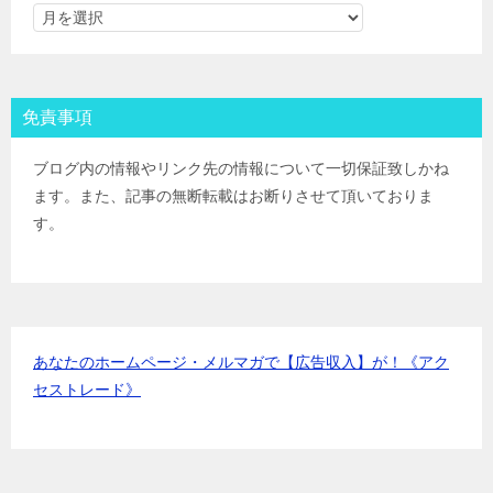
ＳＭＢＣ日興証券
IPOﾙｰﾙ
野村證券(ﾈｯﾄ＆ｺｰﾙ)
IPOﾙｰﾙ
東海東京証券
IPOﾙｰﾙ
岡三証券
IPOﾙｰﾙ
免責事項
ＧＭＯクリック証券
IPOﾙｰﾙ
Jトラストグローバル証券(旧エイチ・エス証券)
IPOﾙｰﾙ
ブログ内の情報やリンク先の情報について一切保証致しかね
アイザワ証券
IPOﾙｰﾙ
ます。また、記事の無断転載はお断りさせて頂いておりま
むさし証券
IPOﾙｰﾙ
す。
マネックス証券
IPOﾙｰﾙ
あなたのホームページ・メルマガで【広告収入】が！《アク
セストレード》