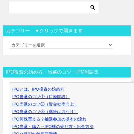
カテゴリー ▼クリックで開きます
カ
テ
ゴ
リ
IPO投資の始め方・当選のコツ・IPO用語集
ー
▼
IPOとは、IPO投資の始め方
ク
IPO当選のコツ①（口座開設）
リ
IPO当選のコツ②（資金効率向上）
ッ
IPO当選のコツ③（継続は力なり）
ク
IPO何株買える？抽選参加の基本の流れ
で
IPO当選～購入～IPO株の売り方～出金方法
開