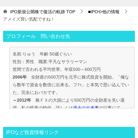
IPO新規公開株で復活の軌跡
TOP
■IPOや他の情報
アメイズ買い気配ですね！
プロフィール 問い合わせ先
名前:りゅう 年齢:50歳ぐらい
性別：男性 職業:平凡なサラリーマン
世間で言われる平均世帯。年収500～600万円
2006年
全財産の500万円を元手に株式投資を開始。「俺な
ら数年で資金を数倍に出来る。フﾌｯ」と本気で思い込んでい
た。完全におバカです。
～2012年
株ＦＸの大損により500万円の全財産を失い退
場。私の暗黒の時代。詳しくは
過去の出来事
の記事にて
2013年～
資金30万円でIPO投資を真剣に再ｽﾀｰﾄ。
この時からﾌﾞﾛｸﾞもｽﾀｰﾄ。
投資の王道は手堅くｺﾂｺﾂ長期間、実践して利益を積上げて行
IPOなど投資情報リンク