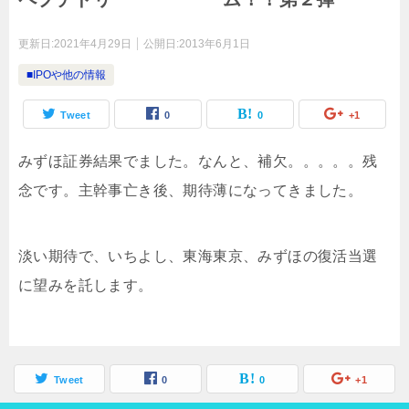
更新日:
2021年4月29日
公開日:
2013年6月1日
■IPOや他の情報
Tweet
0
0
+1
みずほ証券結果でました。なんと、補欠。。。。。残
念です。主幹事亡き後、期待薄になってきました。
淡い期待で、いちよし、東海東京、みずほの復活当選
に望みを託します。
Tweet
0
0
+1