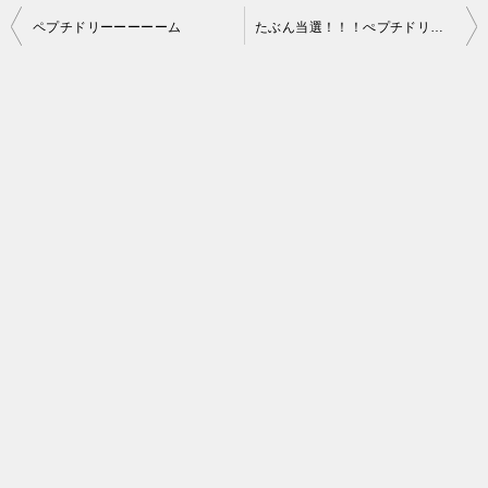
投
ペプチドリーーーーーム
たぶん当選！！！ぺプチドリーム
稿
ナ
ビ
ゲ
ー
シ
ョ
ン