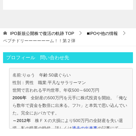
IPO新規公開株で復活の軌跡
TOP
■IPOや他の情報
ペプチドリーーーーーーム！！第２弾
プロフィール 問い合わせ先
名前:りゅう 年齢:50歳ぐらい
性別：男性 職業:平凡なサラリーマン
世間で言われる平均世帯。年収500～600万円
2006年
全財産の500万円を元手に株式投資を開始。「俺な
ら数年で資金を数倍に出来る。フﾌｯ」と本気で思い込んでい
た。完全におバカです。
～2012年
株ＦＸの大損により500万円の全財産を失い退
場。私の暗黒の時代。詳しくは
過去の出来事
の記事にて
2013年～
資金30万円でIPO投資を真剣に再ｽﾀｰﾄ。