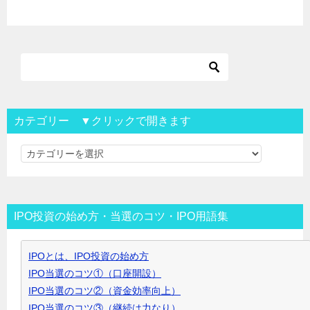
カテゴリー ▼クリックで開きます
カ
テ
ゴ
リ
IPO投資の始め方・当選のコツ・IPO用語集
ー
▼
IPOとは、IPO投資の始め方
ク
IPO当選のコツ①（口座開設）
リ
IPO当選のコツ②（資金効率向上）
ッ
IPO当選のコツ③（継続は力なり）
ク