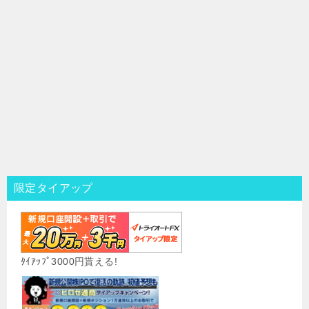
限定タイアップ
ﾀｲｱｯﾌﾟ3000円貰える!