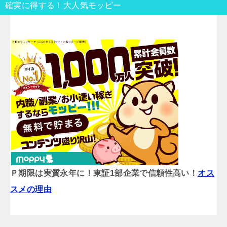
確実に得する！大人気モッピー
Ｐ期限は実質永年に！東証1部企業で信頼性高い！
オス
スメの理由