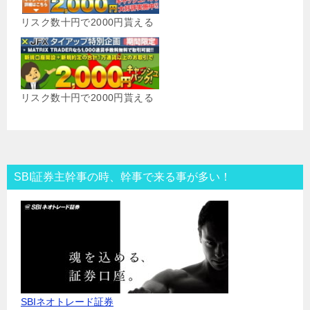
リスク数十円で2000円貰える
リスク数十円で2000円貰える
SBI証券主幹事の時、幹事で来る事が多い！
SBIネオトレード証券