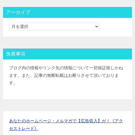
大和コネクト証券
IPOﾙｰﾙ
三菱ＵＦＪ証券
IPOﾙｰﾙ
アーカイブ
みずほ証券
IPOﾙｰﾙ
ＳＭＢＣ日興証券
IPOﾙｰﾙ
野村證券(ﾈｯﾄ＆ｺｰﾙ)
IPOﾙｰﾙ
東海東京証券
IPOﾙｰﾙ
岡三証券
IPOﾙｰﾙ
免責事項
ＧＭＯクリック証券
IPOﾙｰﾙ
Jトラストグローバル証券(旧エイチ・エス証券)
IPOﾙｰﾙ
ブログ内の情報やリンク先の情報について一切保証致しかね
アイザワ証券
IPOﾙｰﾙ
ます。また、記事の無断転載はお断りさせて頂いておりま
むさし証券
IPOﾙｰﾙ
す。
マネックス証券
IPOﾙｰﾙ
あなたのホームページ・メルマガで【広告収入】が！《アク
セストレード》