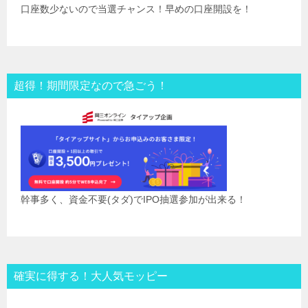
口座数少ないので当選チャンス！早めの口座開設を！
超得！期間限定なので急ごう！
幹事多く、資金不要(タダ)でIPO抽選参加が出来る！
確実に得する！大人気モッピー