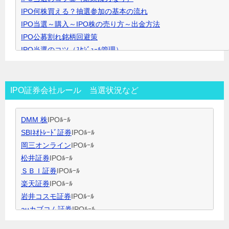
IPO何株買える？抽選参加の基本の流れ
で
IPO当選～購入～IPO株の売り方～出金方法
開
IPO公募割れ銘柄回避策
き
IPO当選のコツ（ｽｹｼﾞｭｰﾙ管理）
ま
IPO当選のコツ（SBI証券攻略）
す
IPO当選のコツ（未成年口座開設）
IPO当選のコツ（無理なく継続）
IPO証券会社ルール 当選状況など
IPO閑散期、空白期間の過ごし方
IPO当選のコツ 資金量別攻略法
DMM 株
IPOﾙｰﾙ
ＩＰＯ用語集
SBIﾈｵﾄﾚｰﾄﾞ証券
IPOﾙｰﾙ
岡三オンライン
IPOﾙｰﾙ
松井証券
IPOﾙｰﾙ
ＳＢＩ証券
IPOﾙｰﾙ
楽天証券
IPOﾙｰﾙ
岩井コスモ証券
IPOﾙｰﾙ
auカブコム証券
IPOﾙｰﾙ
大和証券
IPOﾙｰﾙ