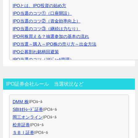
IPOとは、IPO投資の始め方
ク
IPO当選のコツ①（口座開設）
リ
IPO当選のコツ②（資金効率向上）
ッ
IPO当選のコツ③（継続は力なり）
ク
IPO何株買える？抽選参加の基本の流れ
で
IPO当選～購入～IPO株の売り方～出金方法
開
IPO公募割れ銘柄回避策
き
IPO当選のコツ（ｽｹｼﾞｭｰﾙ管理）
ま
IPO当選のコツ（SBI証券攻略）
す
IPO当選のコツ（未成年口座開設）
IPO当選のコツ（無理なく継続）
IPO証券会社ルール 当選状況など
IPO閑散期、空白期間の過ごし方
IPO当選のコツ 資金量別攻略法
DMM 株
IPOﾙｰﾙ
ＩＰＯ用語集
SBIﾈｵﾄﾚｰﾄﾞ証券
IPOﾙｰﾙ
岡三オンライン
IPOﾙｰﾙ
松井証券
IPOﾙｰﾙ
ＳＢＩ証券
IPOﾙｰﾙ