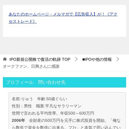
あなたのホームページ・メルマガで【広告収入】が！《アク
セストレード》
IPO新規公開株で復活の軌跡
TOP
■IPOや他の情報
オークファン、日興さんに感謝
プロフィール 問い合わせ先
名前:りゅう 年齢:50歳ぐらい
性別：男性 職業:平凡なサラリーマン
世間で言われる平均世帯。年収500～600万円
2006年
全財産の500万円を元手に株式投資を開始。「俺な
ら数年で資金を数倍に出来る。フﾌｯ」と本気で思い込んでい