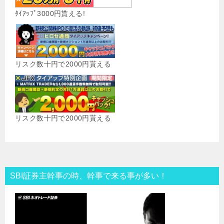
ﾀｲｱｯﾌﾟ3000円貰える!
リスク数十円で2000円貰える
リスク数十円で2000円貰える
SBI証券主幹事の時、幹事で来る事が多い！