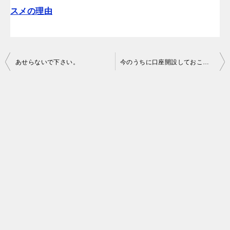
スメの理由
投
あせらないで下さい。
今のうちに口座開設しておこう！
稿
ナ
ビ
ゲ
ー
シ
ョ
ン