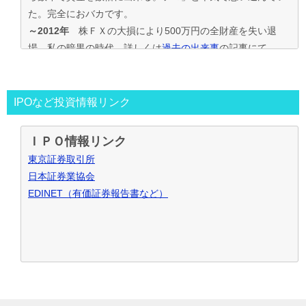
た。完全におバカです。
～2012年
株ＦＸの大損により500万円の全財産を失い退
場。私の暗黒の時代。詳しくは
過去の出来事
の記事にて
2013年～
資金30万円でIPO投資を真剣に再ｽﾀｰﾄ。
この時からﾌﾞﾛｸﾞもｽﾀｰﾄ。
投資の王道は手堅くｺﾂｺﾂ長期間、実践して利益を積上げて行
IPOなど投資情報リンク
く事と気付く。
IPO投資で毎年50万円ずつ増やす目標。
ＩＰＯ情報リンク
～2016年
目標を大きく上回り500万円の大損分を取り戻す
東京証券取引所
事が出来た。
日本証券業協会
2017年～
資金も順調に増えたのでIPO投資資金を500万円
EDINET（有価証券報告書など）
で残りの資金でIPOｾｶﾝﾀﾞﾘｰ･ﾛﾎﾞｱﾄﾞﾊﾞｲｻﾞｰ･ｿｰｼｬﾙﾚﾝﾃﾞｨﾝｸﾞ･暴
落ﾘﾊﾞｳﾝﾄﾞ投資など追加し実践中
2021年～
IPO投資などを中心にして投資合計利益2,000万
円達成！
お問合せ･ご質問など御座いましたら、こちらからお願い致し
ます