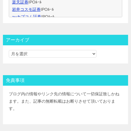
楽天証券
IPOﾙｰﾙ
岩井コスモ証券
IPOﾙｰﾙ
auカブコム証券
IPOﾙｰﾙ
大和証券
IPOﾙｰﾙ
大和コネクト証券
IPOﾙｰﾙ
三菱ＵＦＪ証券
IPOﾙｰﾙ
アーカイブ
みずほ証券
IPOﾙｰﾙ
ＳＭＢＣ日興証券
IPOﾙｰﾙ
野村證券(ﾈｯﾄ＆ｺｰﾙ)
IPOﾙｰﾙ
東海東京証券
IPOﾙｰﾙ
岡三証券
IPOﾙｰﾙ
免責事項
ＧＭＯクリック証券
IPOﾙｰﾙ
Jトラストグローバル証券(旧エイチ・エス証券)
IPOﾙｰﾙ
ブログ内の情報やリンク先の情報について一切保証致しかね
アイザワ証券
IPOﾙｰﾙ
ます。また、記事の無断転載はお断りさせて頂いておりま
むさし証券
IPOﾙｰﾙ
す。
マネックス証券
IPOﾙｰﾙ