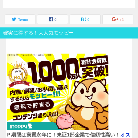
Tweet
0
0
+1
確実に得する！大人気モッピー
Ｐ期限は実質永年に！東証1部企業で信頼性高い！
オス