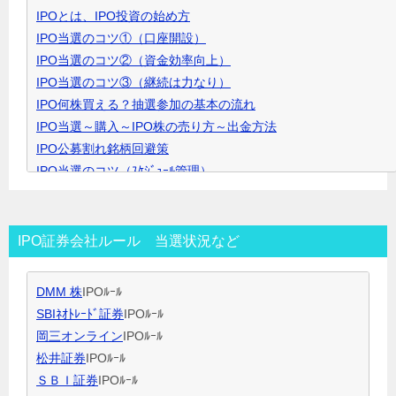
IPOとは、IPO投資の始め方
ク
IPO当選のコツ①（口座開設）
リ
IPO当選のコツ②（資金効率向上）
ッ
IPO当選のコツ③（継続は力なり）
ク
IPO何株買える？抽選参加の基本の流れ
で
IPO当選～購入～IPO株の売り方～出金方法
開
IPO公募割れ銘柄回避策
き
IPO当選のコツ（ｽｹｼﾞｭｰﾙ管理）
ま
IPO当選のコツ（SBI証券攻略）
す
IPO当選のコツ（未成年口座開設）
IPO当選のコツ（無理なく継続）
IPO証券会社ルール 当選状況など
IPO閑散期、空白期間の過ごし方
IPO当選のコツ 資金量別攻略法
DMM 株
IPOﾙｰﾙ
ＩＰＯ用語集
SBIﾈｵﾄﾚｰﾄﾞ証券
IPOﾙｰﾙ
岡三オンライン
IPOﾙｰﾙ
松井証券
IPOﾙｰﾙ
ＳＢＩ証券
IPOﾙｰﾙ