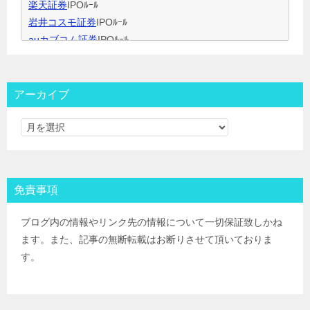
楽天証券
IPOﾙｰﾙ
岩井コスモ証券
IPOﾙｰﾙ
auカブコム証券
IPOﾙｰﾙ
大和証券
IPOﾙｰﾙ
大和コネクト証券
IPOﾙｰﾙ
三菱ＵＦＪ証券
IPOﾙｰﾙ
アーカイブ
みずほ証券
IPOﾙｰﾙ
ＳＭＢＣ日興証券
IPOﾙｰﾙ
野村證券(ﾈｯﾄ＆ｺｰﾙ)
IPOﾙｰﾙ
東海東京証券
IPOﾙｰﾙ
岡三証券
IPOﾙｰﾙ
免責事項
ＧＭＯクリック証券
IPOﾙｰﾙ
Jトラストグローバル証券(旧エイチ・エス証券)
IPOﾙｰﾙ
ブログ内の情報やリンク先の情報について一切保証致しかね
アイザワ証券
IPOﾙｰﾙ
ます。また、記事の無断転載はお断りさせて頂いておりま
むさし証券
IPOﾙｰﾙ
す。
マネックス証券
IPOﾙｰﾙ