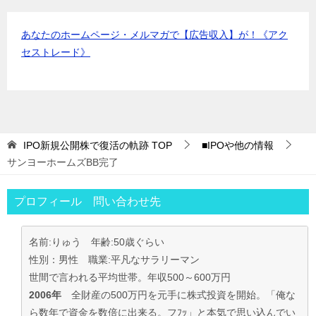
あなたのホームページ・メルマガで【広告収入】が！《アク
セストレード》
IPO新規公開株で復活の軌跡
TOP
■IPOや他の情報
サンヨーホームズBB完了
プロフィール 問い合わせ先
名前:りゅう 年齢:50歳ぐらい
性別：男性 職業:平凡なサラリーマン
世間で言われる平均世帯。年収500～600万円
2006年
全財産の500万円を元手に株式投資を開始。「俺な
ら数年で資金を数倍に出来る。フﾌｯ」と本気で思い込んでい