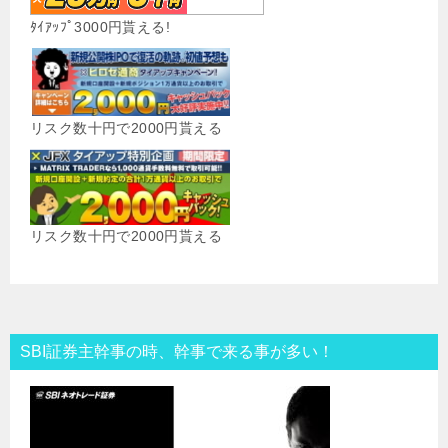
ﾀｲｱｯﾌﾟ3000円貰える!
リスク数十円で2000円貰える
リスク数十円で2000円貰える
SBI証券主幹事の時、幹事で来る事が多い！