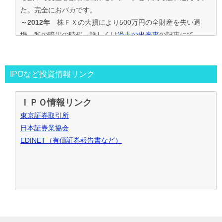
た。完全におバカです。
～2012年
株ＦＸの大損により500万円の全財産を失い退
場。私の暗黒の時代。詳しくは
過去の出来事
の記事にて
2013年～
資金30万円でIPO投資を真剣に再ｽﾀｰﾄ。
この時からﾌﾞﾛｸﾞもｽﾀｰﾄ。
投資の王道は手堅くｺﾂｺﾂ長期間、実践して利益を積上げて行
IPOなど投資情報リンク
く事と気付く。
IPO投資で毎年50万円ずつ増やす目標。
ＩＰＯ情報リンク
～2016年
目標を大きく上回り500万円の大損分を取り戻す
東京証券取引所
事が出来た。
日本証券業協会
2017年～
資金も順調に増えたのでIPO投資資金を500万円
EDINET（有価証券報告書など）
で残りの資金でIPOｾｶﾝﾀﾞﾘｰ･ﾛﾎﾞｱﾄﾞﾊﾞｲｻﾞｰ･ｿｰｼｬﾙﾚﾝﾃﾞｨﾝｸﾞ･暴
落ﾘﾊﾞｳﾝﾄﾞ投資など追加し実践中
2021年～
IPO投資などを中心にして投資合計利益2,000万
円達成！
お問合せ･ご質問など御座いましたら、こちらからお願い致し
ます