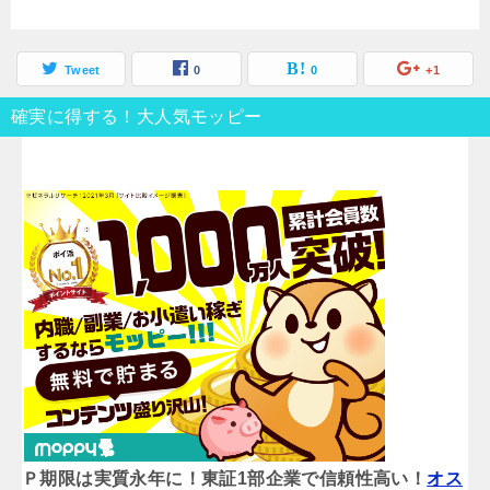
Tweet
0
0
+1
確実に得する！大人気モッピー
Ｐ期限は実質永年に！東証1部企業で信頼性高い！
オス