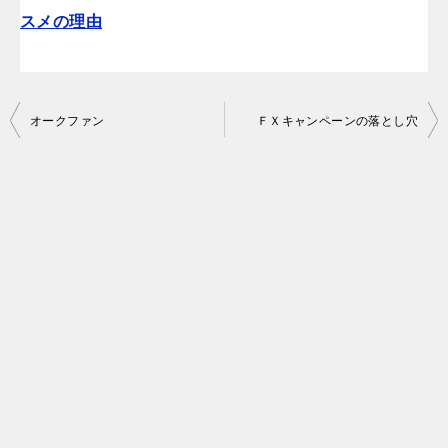
スメの理由
投
オークファン
ＦＸキャンペーンの落とし穴
稿
ナ
ビ
ゲ
ー
シ
ョ
ン