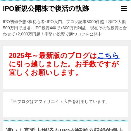
IPO新規公開株で復活の軌跡
IPO初値予想･株初心者･IPO入門。ブログ記事5000件超！株FX大損
500万円で退場～IPO投資4年で+600万円利益！現在その他投資と合
わせて+2,000万円超！手堅い投資で勝つコツを公開中
2025年～最新版のブログは
こちら
に引っ越しました。お手数ですが
宜しくお願いします。
「当ブログはアフィリエイト広告を利用しています」
凄い！直近上場済みIPOが軒並み記録的爆上