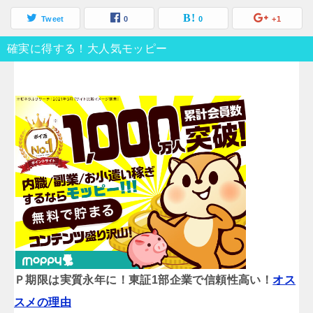
Tweet
0
0
+1
確実に得する！大人気モッピー
Ｐ期限は実質永年に！東証1部企業で信頼性高い！
オス
スメの理由