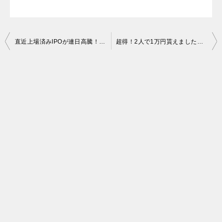
投
直近上場済みIPOが連日高騰！初値越え銘柄増加中！
超得！2人で1万円貰えました。LINE証券（FX口座開設 取引1回のみ）
稿
ナ
ビ
ゲ
ー
シ
ョ
ン