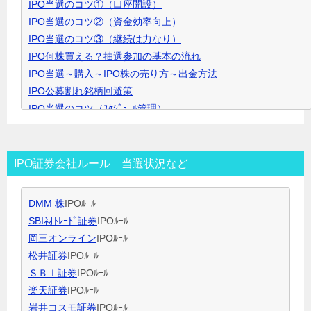
IPO当選のコツ①（口座開設）
リ
IPO当選のコツ②（資金効率向上）
ッ
IPO当選のコツ③（継続は力なり）
ク
IPO何株買える？抽選参加の基本の流れ
で
IPO当選～購入～IPO株の売り方～出金方法
開
IPO公募割れ銘柄回避策
き
IPO当選のコツ（ｽｹｼﾞｭｰﾙ管理）
ま
IPO当選のコツ（SBI証券攻略）
す
IPO当選のコツ（未成年口座開設）
IPO当選のコツ（無理なく継続）
IPO証券会社ルール 当選状況など
IPO閑散期、空白期間の過ごし方
IPO当選のコツ 資金量別攻略法
DMM 株
IPOﾙｰﾙ
ＩＰＯ用語集
SBIﾈｵﾄﾚｰﾄﾞ証券
IPOﾙｰﾙ
岡三オンライン
IPOﾙｰﾙ
松井証券
IPOﾙｰﾙ
ＳＢＩ証券
IPOﾙｰﾙ
楽天証券
IPOﾙｰﾙ
岩井コスモ証券
IPOﾙｰﾙ