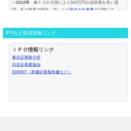
～2012年
株ＦＸの大損により500万円の全財産を失い退
場。私の暗黒の時代。詳しくは
過去の出来事
の記事にて
2013年～
資金30万円でIPO投資を真剣に再ｽﾀｰﾄ。
この時からﾌﾞﾛｸﾞもｽﾀｰﾄ。
投資の王道は手堅くｺﾂｺﾂ長期間、実践して利益を積上げて行
IPOなど投資情報リンク
く事と気付く。
IPO投資で毎年50万円ずつ増やす目標。
ＩＰＯ情報リンク
～2016年
目標を大きく上回り500万円の大損分を取り戻す
東京証券取引所
事が出来た。
日本証券業協会
2017年～
資金も順調に増えたのでIPO投資資金を500万円
EDINET（有価証券報告書など）
で残りの資金でIPOｾｶﾝﾀﾞﾘｰ･ﾛﾎﾞｱﾄﾞﾊﾞｲｻﾞｰ･ｿｰｼｬﾙﾚﾝﾃﾞｨﾝｸﾞ･暴
落ﾘﾊﾞｳﾝﾄﾞ投資など追加し実践中
2021年～
IPO投資などを中心にして投資合計利益2,000万
円達成！
お問合せ･ご質問など御座いましたら、こちらからお願い致し
ます
IPOブログ
IPO投資
© 2026 IPO新規公開株で復活の軌跡
TOPへ
ランキング
始め方･入門