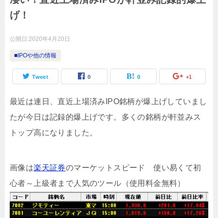
げ！
公開日:
2020年4月20日
■IPOや他の情報
Tweet
0
0
+1
最近は連日、直近上場済みIPO銘柄が爆上げしていまし
たが今日は記録的爆上げです。多くの銘柄が軒並みス
トップ高になりました。
画像は
楽天証券
のマーケットスピード 使い易くて初
心者～上級者まで人気のツール（使用料金無料）