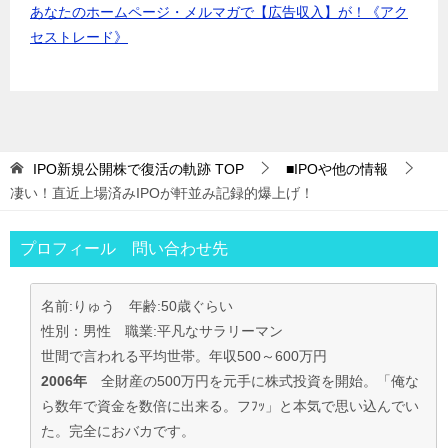
あなたのホームページ・メルマガで【広告収入】が！《アク
セストレード》
IPO新規公開株で復活の軌跡
TOP
■IPOや他の情報
凄い！直近上場済みIPOが軒並み記録的爆上げ！
プロフィール 問い合わせ先
名前:りゅう 年齢:50歳ぐらい
性別：男性 職業:平凡なサラリーマン
世間で言われる平均世帯。年収500～600万円
2006年
全財産の500万円を元手に株式投資を開始。「俺な
ら数年で資金を数倍に出来る。フﾌｯ」と本気で思い込んでい
た。完全におバカです。