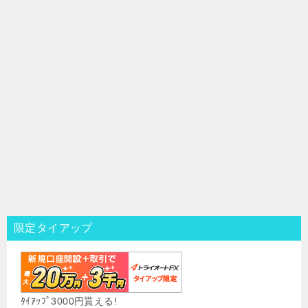
限定タイアップ
ﾀｲｱｯﾌﾟ3000円貰える!