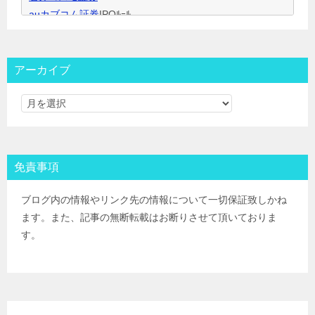
auカブコム証券
IPOﾙｰﾙ
大和証券
IPOﾙｰﾙ
大和コネクト証券
IPOﾙｰﾙ
三菱ＵＦＪ証券
IPOﾙｰﾙ
アーカイブ
みずほ証券
IPOﾙｰﾙ
ＳＭＢＣ日興証券
IPOﾙｰﾙ
野村證券(ﾈｯﾄ＆ｺｰﾙ)
IPOﾙｰﾙ
東海東京証券
IPOﾙｰﾙ
岡三証券
IPOﾙｰﾙ
免責事項
ＧＭＯクリック証券
IPOﾙｰﾙ
Jトラストグローバル証券(旧エイチ・エス証券)
IPOﾙｰﾙ
ブログ内の情報やリンク先の情報について一切保証致しかね
アイザワ証券
IPOﾙｰﾙ
ます。また、記事の無断転載はお断りさせて頂いておりま
むさし証券
IPOﾙｰﾙ
す。
マネックス証券
IPOﾙｰﾙ