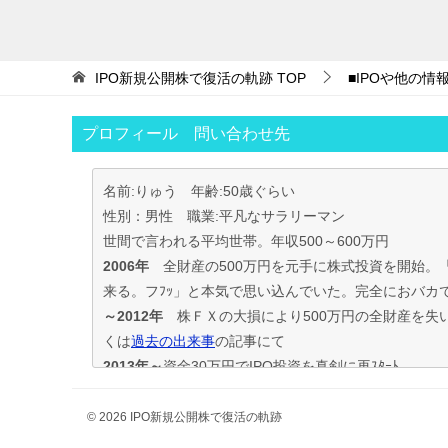
IPO新規公開株で復活の軌跡
TOP
■IPOや他の情
プロフィール 問い合わせ先
名前:りゅう 年齢:50歳ぐらい
性別：男性 職業:平凡なサラリーマン
世間で言われる平均世帯。年収500～600万円
2006年
全財産の500万円を元手に株式投資を開始。
来る。フﾌｯ」と本気で思い込んでいた。完全におバカ
～2012年
株ＦＸの大損により500万円の全財産を失
くは
過去の出来事
の記事にて
2013年～
資金30万円でIPO投資を真剣に再ｽﾀｰﾄ。
この時からﾌﾞﾛｸﾞもｽﾀｰﾄ。
投資の王道は手堅くｺﾂｺﾂ長期間、実践して利益を積上
© 2026 IPO新規公開株で復活の軌跡
IPO投資で毎年50万円ずつ増やす目標。