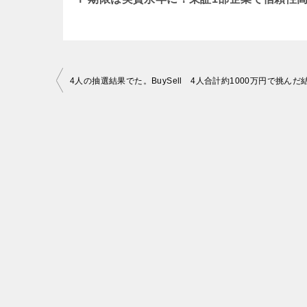
投
4人の抽選結果でた。BuySell 4人合計約1000万円で挑んだ
稿
ナ
ビ
ゲ
ー
シ
ョ
ン