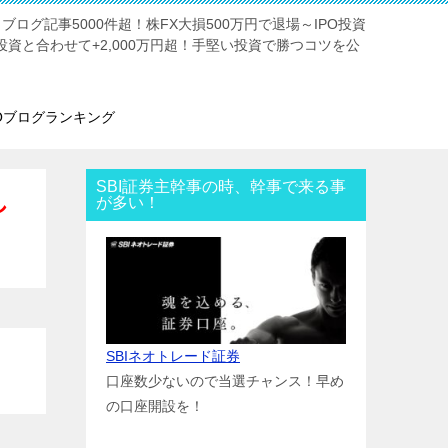
。ブログ記事5000件超！株FX大損500万円で退場～IPO投資
投資と合わせて+2,000万円超！手堅い投資で勝つコツを公
POブログランキング
SBI証券主幹事の時、幹事で来る事
し
が多い！
SBIネオトレード証券
口座数少ないので当選チャンス！早め
の口座開設を！