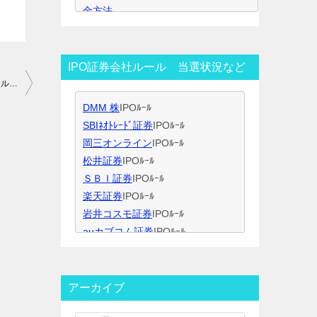
金方法
す
IPO公募割れ銘柄回避策
IPO当選のコツ（ｽｹｼﾞｭｰﾙ管理）
IPO当選のコツ（SBI証券攻略）
IPO証券会社ルール 当選状況など
IPO当選のコツ（未成年口座開設）
要注意！今夜~受付開始！SBIネオモバイル証券（ネオモバ）ＩＰＯルール
IPO当選のコツ（無理なく継続）
DMM 株
IPOﾙｰﾙ
IPO閑散期、空白期間の過ごし方
SBIﾈｵﾄﾚｰﾄﾞ証券
IPOﾙｰﾙ
IPO当選のコツ 資金量別攻略法
岡三オンライン
IPOﾙｰﾙ
ＩＰＯ用語集
松井証券
IPOﾙｰﾙ
ＳＢＩ証券
IPOﾙｰﾙ
楽天証券
IPOﾙｰﾙ
岩井コスモ証券
IPOﾙｰﾙ
auカブコム証券
IPOﾙｰﾙ
大和証券
IPOﾙｰﾙ
大和コネクト証券
IPOﾙｰﾙ
三菱ＵＦＪ証券
IPOﾙｰﾙ
アーカイブ
みずほ証券
IPOﾙｰﾙ