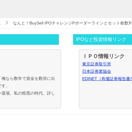
報
なんと！BuySell IPOチャレンジPボーダーラインとセット枚数
IPOなど投資情報リンク
ＩＰＯ情報リンク
東京証券取引所
日本証券業協会
「俺なら数年で資金を数倍に出
EDINET（有価証券報告書
です。
い退場。私の暗黒の時代。詳し
げて行く事と気付く。