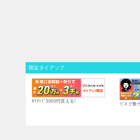
限定タイアップ
ﾀｲｱｯﾌﾟ3000円貰える!
リスク数十