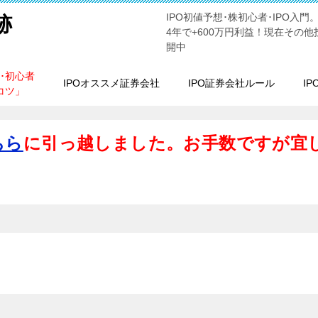
IPO初値予想･株初心者･IPO入門
跡
4年で+600万円利益！現在その他
開中
方･初心者
IPOオススメ証券会社
IPO証券会社ルール
I
コツ」
ちら
に引っ越しました。お手数ですが宜