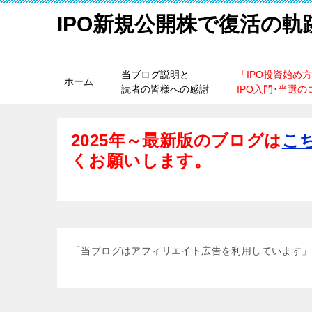
IPO新規公開株で復活の軌
当ブログ説明と
「IPO投資始め
ホーム
読者の皆様への感謝
IPO入門･当選の
2025年～最新版のブログは
こ
くお願いします。
「当ブログはアフィリエイト広告を利用しています」