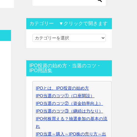
カテゴリー ▼クリックで開きます
カ
テ
ゴ
リ
IPO投資の始め方・当選のコツ・
ー
IPO用語集
▼
ク
IPOとは、IPO投資の始め方
リ
IPO当選のコツ①（口座開設）
ッ
IPO当選のコツ②（資金効率向上）
ク
IPO当選のコツ③（継続は力なり）
で
IPO何株買える？抽選参加の基本の流
開
れ
き
IPO当選～購入～IPO株の売り方～出
ま