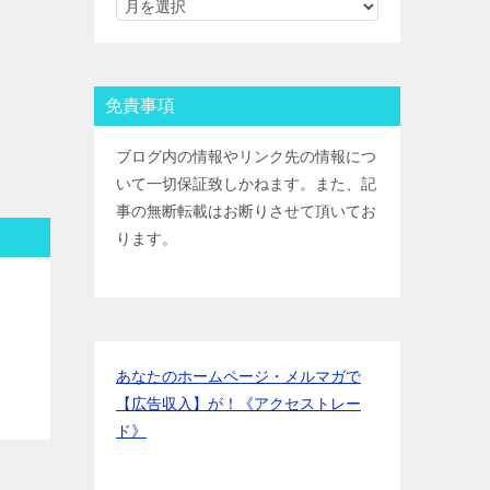
ＳＭＢＣ日興証券
IPOﾙｰﾙ
野村證券(ﾈｯﾄ＆ｺｰﾙ)
IPOﾙｰﾙ
東海東京証券
IPOﾙｰﾙ
岡三証券
IPOﾙｰﾙ
免責事項
ＧＭＯクリック証券
IPOﾙｰﾙ
Jトラストグローバル証券(旧エイ
ブログ内の情報やリンク先の情報につ
チ・エス証券)
IPOﾙｰﾙ
いて一切保証致しかねます。また、記
アイザワ証券
IPOﾙｰﾙ
事の無断転載はお断りさせて頂いてお
むさし証券
IPOﾙｰﾙ
ります。
マネックス証券
IPOﾙｰﾙ
あなたのホームページ・メルマガで
【広告収入】が！《アクセストレー
ド》