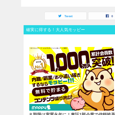
Tweet
0
確実に得する！大人気モッピー
Ｐ期限は実質永年に！東証1部企業で信頼性